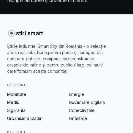
finanțări europene și proiecte din teren.
stiri
.
smart
Știrile Industriei Smart City din România - o selecție
atent realizată, bună pentru primari, manageri din
companii publice, companii care construiesc
orașele de mâine și pentru publicul larg, cei mulți
care formăm aceste comunități.
CATEGORII
Mobilitate
Energie
Mediu
Guvernare digitala
Siguranta
Conectivitate
Urbanism & Cladiri
Finantare
MAI MULT