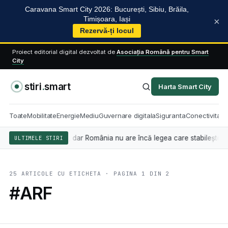
Caravana Smart City 2026: București, Sibiu, Brăila,
Timișoara, Iași
×
Rezervă-ți locul
Proiect editorial digital dezvoltat de
Asociația Română pentru Smart
City
stiri
.
smart
Harta Smart City
Toate
Mobilitate
Energie
Mediu
Guvernare digitala
Siguranta
Conectivitate
din 2 august, dar România nu are încă legea care stabilește cine sancți
ULTIMELE STIRI
25 ARTICOLE CU ETICHETA · PAGINA 1 DIN 2
#ARF