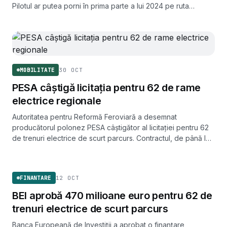
Pilotul ar putea porni în prima parte a lui 2024 pe ruta
București-Ploiești.
30 OCT
MOBILITATE
PESA câștigă licitația pentru 62 de rame
electrice regionale
Autoritatea pentru Reformă Feroviară a desemnat
producătorul polonez PESA câștigător al licitației pentru 62
de trenuri electrice de scurt parcurs. Contractul, de până la
4,2 miliarde de lei fără TVA, poate fi semnat doar dacă
FINANTARE
Alstom nu depune contestație.
12 OCT
FINANTARE
BEI aprobă 470 milioane euro pentru 62 de
trenuri electrice de scurt parcurs
Banca Europeană de Investiții a aprobat o finanțare