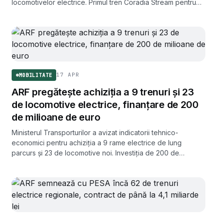
locomotivelor electrice. Primul tren Coradia Stream pentru
ARF își continuă deja programul de certificare în noua hală.
17 APR
MOBILITATE
ARF pregătește achiziția a 9 trenuri și 23
de locomotive electrice, finanțare de 200
de milioane de euro
Ministerul Transporturilor a avizat indicatorii tehnico-
economici pentru achiziția a 9 rame electrice de lung
parcurs și 23 de locomotive noi. Investiția de 200 de
milioane de euro este finanțată prin Fondul pentru
Modernizare, iar procedurile vor fi derulate de Autoritatea
pentru Reformă Feroviară.