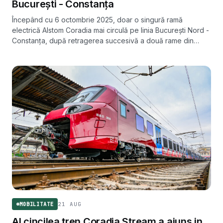
București - Constanța
Începând cu 6 octombrie 2025, doar o singură ramă
electrică Alstom Coradia mai circulă pe linia București Nord -
Constanța, după retragerea succesivă a două rame din
motive tehnice. ARF anunță un calendar accelerat de livrări
pentru lunile următoare.
21 AUG
MOBILITATE
Al cincilea tren Coradia Stream a ajuns in