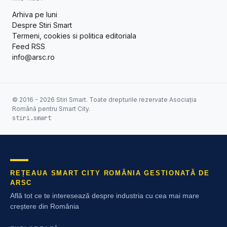
Arhiva pe luni
Despre Stiri Smart
Termeni, cookies si politica editoriala
Feed RSS
info@arsc.ro
© 2016 - 2026 Stiri Smart. Toate drepturile rezervate Asociația
Română pentru Smart City.
stiri.smart
REȚEAUA SMART CITY ROMÂNIA GESTIONATĂ DE
ARSC
Află tot ce te interesează despre industria cu cea mai mare
creștere din România