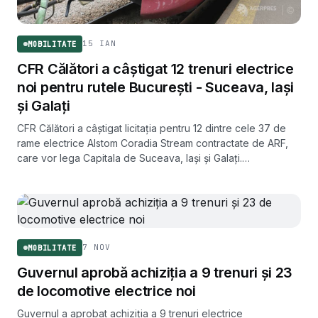
15 IAN
MOBILITATE
CFR Călători a câștigat 12 trenuri electrice
noi pentru rutele București - Suceava, Iași
și Galați
CFR Călători a câștigat licitația pentru 12 dintre cele 37 de
rame electrice Alstom Coradia Stream contractate de ARF,
care vor lega Capitala de Suceava, Iași și Galați.
Compensația ofertată: 31,96 lei pe tren-kilometru.
7 NOV
MOBILITATE
Guvernul aprobă achiziția a 9 trenuri și 23
de locomotive electrice noi
Guvernul a aprobat achiziția a 9 trenuri electrice