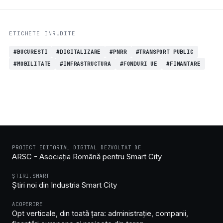
ETICHETE INRUDITE
#BUCURESTI
#DIGITALIZARE
#PNRR
#TRANSPORT PUBLIC
#MOBILITATE
#INFRASTRUCTURA
#FONDURI UE
#FINANTARE
PROIECT EDITORIAL DIGITAL DEZVOLTAT DE
ARSC - Asociația Română pentru Smart City
ȘTIRI.SMART
Știri noi din Industria Smart City
ACOPERIRE
Opt verticale, din toată țara: administrație, companii,