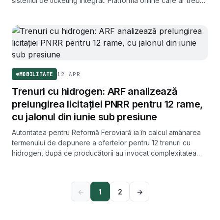
sistemul de ticketing integrat. Platforma online care ar trebui
să permită cumpărarea unui singur bilet, valabil la orice tren,
este însă tot în faza de probe.
12 APR
MOBILITATE
Trenuri cu hidrogen: ARF analizează
prelungirea licitației PNRR pentru 12 rame,
cu jalonul din iunie sub presiune
Autoritatea pentru Reformă Feroviară ia în calcul amânarea
termenului de depunere a ofertelor pentru 12 trenuri cu
hidrogen, după ce producătorii au invocat complexitatea
proiectului. Borna PNRR de la 30 iunie pentru semnarea
contractelor rămâne fragilă.
←
1
2
→