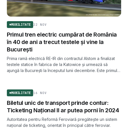
22 NOV
MOBILITATE
Primul tren electric cumpărat de România
în 40 de ani a trecut testele și vine la
București
Prima ramă electrică RE-IR din contractul Alstom a finalizat
testele statice în fabrica de la Katowice și urmează să
ajungă la București la începutul lunii decembrie. Este primul
tren electric achiziționat de România în ultimii 40 de ani.
MOBILITATE
16 NOV
MOBILITATE
Biletul unic de transport prinde contur:
Ticketing Național II ar putea porni în 2024
Autoritatea pentru Reformă Feroviară pregătește un sistem
național de ticketing, orientat în principal către feroviar.