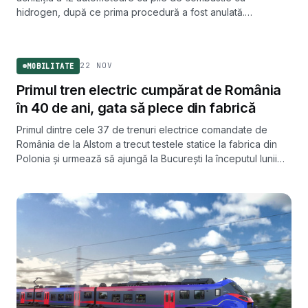
hidrogen, după ce prima procedură a fost anulată.
Contractul, de până la 2,46 miliarde lei, este finanțat din
MOBILITATE
PNRR.
22 NOV
MOBILITATE
Primul tren electric cumpărat de România
în 40 de ani, gata să plece din fabrică
Primul dintre cele 37 de trenuri electrice comandate de
România de la Alstom a trecut testele statice la fabrica din
Polonia și urmează să ajungă la București la începutul lunii
decembrie. Este prima achiziție de acest tip făcută de stat în
ultimii 40 de ani.