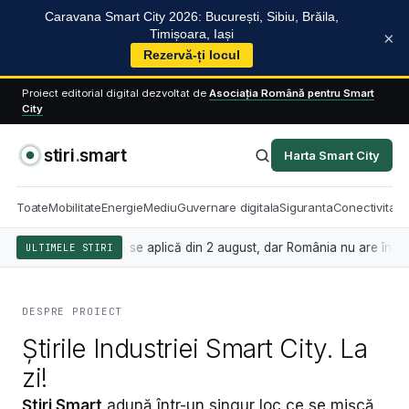
Caravana Smart City 2026: București, Sibiu, Brăila,
Timișoara, Iași
×
Rezervă-ți locul
Proiect editorial digital dezvoltat de
Asociația Română pentru Smart
City
stiri
.
smart
Harta Smart City
Toate
Mobilitate
Energie
Mediu
Guvernare digitala
Siguranta
Conectivitate
eligența artificială se aplică din 2 august, dar România nu are încă le
ULTIMELE STIRI
DESPRE PROIECT
Știrile Industriei Smart City. La
zi!
Știri Smart
adună într-un singur loc ce se mișcă