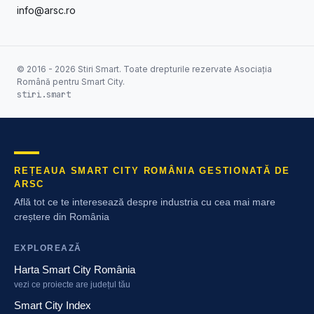
info@arsc.ro
© 2016 - 2026 Stiri Smart. Toate drepturile rezervate Asociația
Română pentru Smart City.
stiri.smart
REȚEAUA SMART CITY ROMÂNIA GESTIONATĂ DE
ARSC
Află tot ce te interesează despre industria cu cea mai mare
creștere din România
EXPLOREAZĂ
Harta Smart City România
vezi ce proiecte are județul tău
Smart City Index