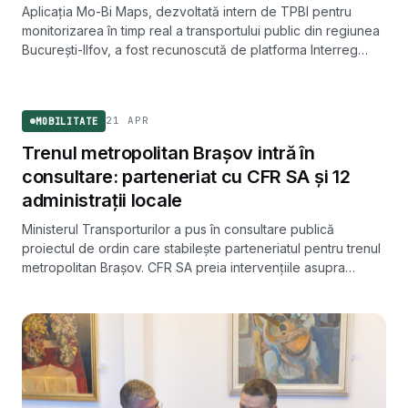
Aplicația Mo-Bi Maps, dezvoltată intern de TPBI pentru
monitorizarea în timp real a transportului public din regiunea
București-Ilfov, a fost recunoscută de platforma Interreg
Europe drept exemplu de bună practică la nivel european.
MOBILITATE
21 APR
MOBILITATE
Trenul metropolitan Brașov intră în
consultare: parteneriat cu CFR SA și 12
administrații locale
Ministerul Transporturilor a pus în consultare publică
proiectul de ordin care stabilește parteneriatul pentru trenul
metropolitan Brașov. CFR SA preia intervențiile asupra
infrastructurii feroviare, alături de 12 administrații din zona
metropolitană.