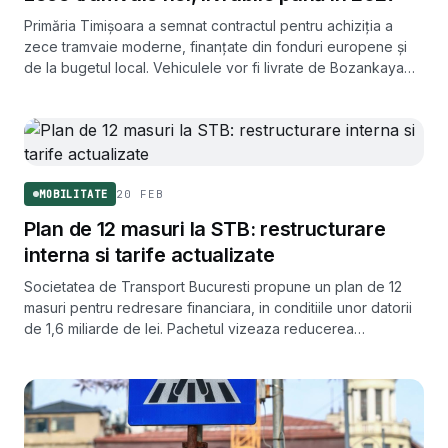
Primăria Timișoara a semnat contractul pentru achiziția a
zece tramvaie moderne, finanțate din fonduri europene și
de la bugetul local. Vehiculele vor fi livrate de Bozankaya
până în primăvara anului 2027.
20 FEB
MOBILITATE
Plan de 12 masuri la STB: restructurare
interna si tarife actualizate
Societatea de Transport Bucuresti propune un plan de 12
masuri pentru redresare financiara, in conditiile unor datorii
de 1,6 miliarde de lei. Pachetul vizeaza reducerea
cheltuielilor de personal, optimizarea traseelor si
actualizarea tarifelor.