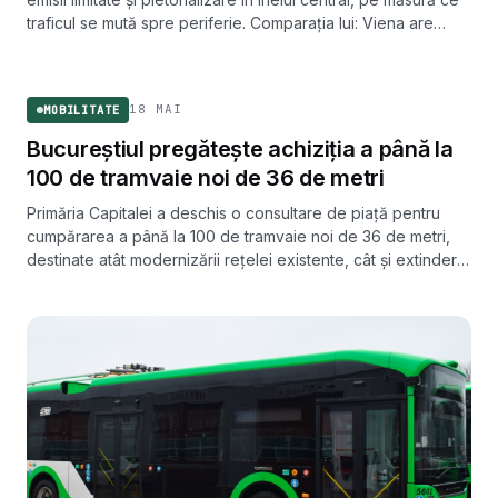
traficul se mută spre periferie. Comparația lui: Viena are
700.000 de mașini, Bucureștiul are 2 milioane fără Ilfov.
MOBILITATE
18 MAI
MOBILITATE
Bucureștiul pregătește achiziția a până la
100 de tramvaie noi de 36 de metri
Primăria Capitalei a deschis o consultare de piață pentru
cumpărarea a până la 100 de tramvaie noi de 36 de metri,
destinate atât modernizării rețelei existente, cât și extinderii
liniei din Prelungirea Ghencea.