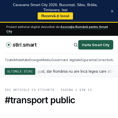
Caravana Smart City 2026: București, Sibiu, Brăila,
Timișoara, Iași
×
Rezervă-ți locul
Proiect editorial digital dezvoltat de
Asociația Română pentru Smart
City
stiri
.
smart
Harta Smart City
Toate
Mobilitate
Energie
Mediu
Guvernare digitala
Siguranta
Conectivitate
ă din 2 august, dar România nu are încă legea care stabilește cine sanc
ULTIMELE STIRI
302 ARTICOLE CU ETICHETA · PAGINA 1 DIN 13
#transport public