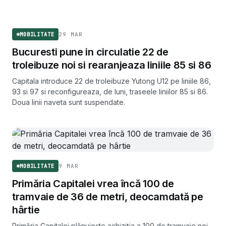
s-au dublat, ba chiar triplat la unele categorii.
29 MAR
MOBILITATE
Bucuresti pune in circulatie 22 de
troleibuze noi si rearanjeaza liniile 85 si 86
Capitala introduce 22 de troleibuze Yutong U12 pe liniile 86,
93 si 97 si reconfigureaza, de luni, traseele liniilor 85 si 86.
Doua linii naveta sunt suspendate.
9 MAR
MOBILITATE
Primăria Capitalei vrea încă 100 de
tramvaie de 36 de metri, deocamdată pe
hârtie
Primăria Capitalei plănuiește achiziția a 100 de tramvaie noi