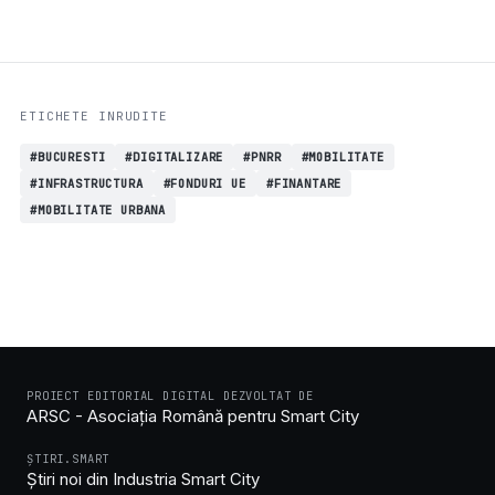
ETICHETE INRUDITE
#BUCURESTI
#DIGITALIZARE
#PNRR
#MOBILITATE
#INFRASTRUCTURA
#FONDURI UE
#FINANTARE
#MOBILITATE URBANA
PROIECT EDITORIAL DIGITAL DEZVOLTAT DE
ARSC - Asociația Română pentru Smart City
ȘTIRI.SMART
Știri noi din Industria Smart City