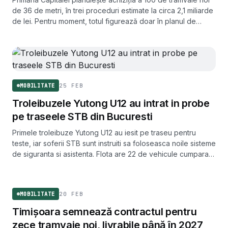
de 36 de metri, în trei proceduri estimate la circa 2,1 miliarde
de lei. Pentru moment, totul figurează doar în planul de
achiziții pe 2026.
25 FEB
MOBILITATE
Troleibuzele Yutong U12 au intrat in probe
pe traseele STB din Bucuresti
Primele troleibuze Yutong U12 au iesit pe traseu pentru
teste, iar soferii STB sunt instruiti sa foloseasca noile sisteme
de siguranta si asistenta. Flota are 22 de vehicule cumparate
din fonduri europene.
MOBILITATE
20 FEB
MOBILITATE
Timișoara semnează contractul pentru
zece tramvaie noi, livrabile până în 2027