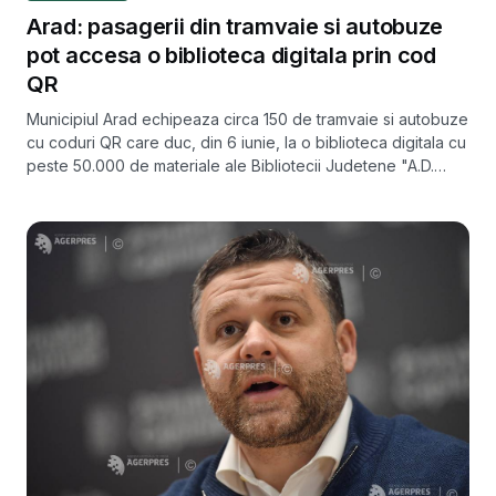
Arad: pasagerii din tramvaie si autobuze
pot accesa o biblioteca digitala prin cod
QR
Municipiul Arad echipeaza circa 150 de tramvaie si autobuze
cu coduri QR care duc, din 6 iunie, la o biblioteca digitala cu
peste 50.000 de materiale ale Bibliotecii Judetene "A.D.
Xenopol".