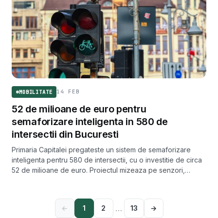
14 FEB
MOBILITATE
52 de milioane de euro pentru
semaforizare inteligenta in 580 de
intersectii din Bucuresti
Primaria Capitalei pregateste un sistem de semaforizare
inteligenta pentru 580 de intersectii, cu o investitie de circa
52 de milioane de euro. Proiectul mizeaza pe senzori,
camere video cu inteligenta artificiala si prioritizarea
transportului public.
…
←
1
2
13
→