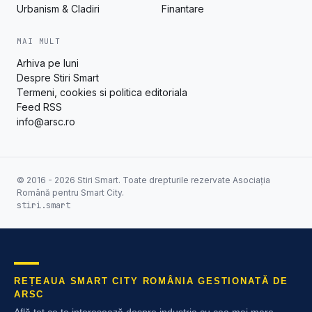
Urbanism & Cladiri
Finantare
MAI MULT
Arhiva pe luni
Despre Stiri Smart
Termeni, cookies si politica editoriala
Feed RSS
info@arsc.ro
© 2016 - 2026 Stiri Smart. Toate drepturile rezervate Asociația
Română pentru Smart City.
stiri.smart
REȚEAUA SMART CITY ROMÂNIA GESTIONATĂ DE
ARSC
Află tot ce te interesează despre industria cu cea mai mare