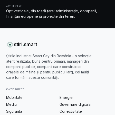
ACOPERIRE
Opt verticale, din toată țara: administrație, companii,
finanțări europene și proiecte din teren.
stiri
.
smart
Știrile Industriei Smart City din România - o selecție
atent realizată, bună pentru primari, manageri din
companii publice, companii care construiesc
orașele de mâine și pentru publicul larg, cei mulți
care formăm aceste comunități.
CATEGORII
Mobilitate
Energie
Mediu
Guvernare digitala
Siguranta
Conectivitate