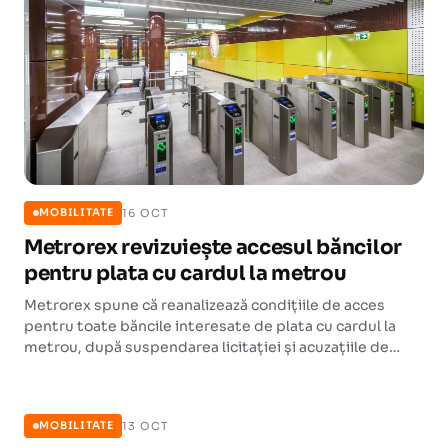
16 OCT
MOBILITATE
Metrorex revizuiește accesul băncilor
pentru plata cu cardul la metrou
Metrorex spune că reanalizează condițiile de acces
pentru toate băncile interesate de plata cu cardul la
metrou, după suspendarea licitației și acuzațiile de
trucare a procedurii.
MOBILITATE
13 OCT
MOBILITATE