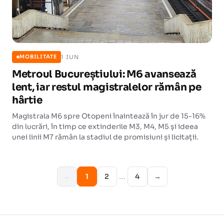
1 IUN
MOBILITATE
Metroul Bucureștiului: M6 avansează
lent, iar restul magistralelor rămân pe
hârtie
Magistrala M6 spre Otopeni înaintează în jur de 15-16%
din lucrări, în timp ce extinderile M3, M4, M5 și ideea
unei linii M7 rămân la stadiul de promisiuni și licitații.
…
←
1
2
4
→