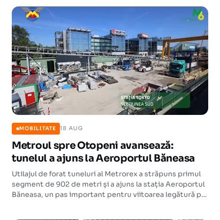
acest tip atribuit vreodată în România.
18 AUG
MOBILITATE
Metroul spre Otopeni avansează:
tunelul a ajuns la Aeroportul Băneasa
Utilajul de forat tuneluri al Metrorex a străpuns primul
segment de 902 de metri și a ajuns la stația Aeroportul
Băneasa, un pas important pentru viitoarea legătură pe
șine cu Aeroportul Otopeni.