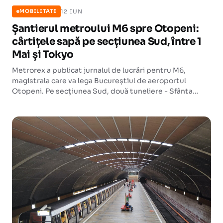
12 IUN
MOBILITATE
Șantierul metroului M6 spre Otopeni:
cârtițele sapă pe secțiunea Sud, între 1
Mai și Tokyo
Metrorex a publicat jurnalul de lucrări pentru M6,
magistrala care va lega Bucureștiul de aeroportul
Otopeni. Pe secțiunea Sud, două tuneliere - Sfânta
Maria și Sfânta Ana - au intrat în plină activitate de
săpare.