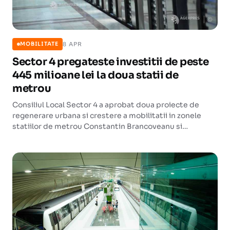
8 APR
MOBILITATE
Sector 4 pregateste investitii de peste
445 milioane lei la doua statii de
metrou
Consiliul Local Sector 4 a aprobat doua proiecte de
regenerare urbana si crestere a mobilitatii in zonele
statiilor de metrou Constantin Brancoveanu si
Aparatorii Patriei. Valoarea cumulata depaseste 445 de
milioane de lei cu TVA, finantarea fiind ceruta prin
Programul Regional Bucuresti-Ilfov 2021-2027.