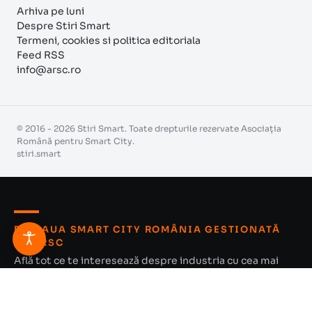
Arhiva pe luni
Despre Stiri Smart
Termeni, cookies si politica editoriala
Feed RSS
info@arsc.ro
© 2016 - 2026 Stiri Smart. Toate drepturile rezervate Asociația
Română pentru Smart City.
stiri.smart
REȚEAUA SMART CITY ROMÂNIA GESTIONATĂ
DE ARSC
Află tot ce te interesează despre industria cu cea mai
mare creștere din România
EXPLOREAZĂ