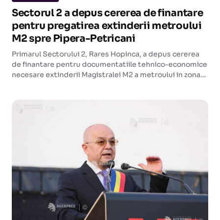
Sectorul 2 a depus cererea de finantare
pentru pregatirea extinderii metroului
M2 spre Pipera-Petricani
Primarul Sectorului 2, Rares Hopinca, a depus cererea
de finantare pentru documentatiile tehnico-economice
necesare extinderii Magistralei M2 a metroului in zona
Pipera-Petricani. Proiectul, in valoare de 7,4 milioane de
lei, urmeaza sa fie finantat prin Programul Transport
2021-2027.