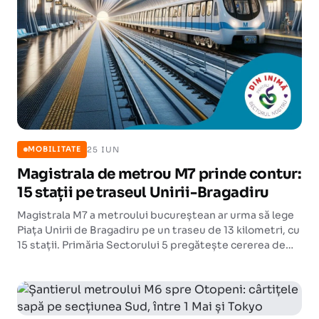
25 IUN
MOBILITATE
Magistrala de metrou M7 prinde contur:
15 stații pe traseul Unirii-Bragadiru
Magistrala M7 a metroului bucureștean ar urma să lege
Piața Unirii de Bragadiru pe un traseu de 13 kilometri, cu
15 stații. Primăria Sectorului 5 pregătește cererea de
finanțare pentru studiul de fezabilitate prin Programul
Transport 2021-2027.