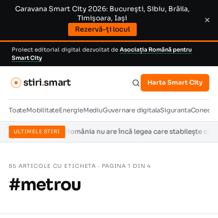
Caravana Smart City 2026: București, Sibiu, Brăila,
Timișoara, Iași
×
Rezervă-ți locul
Proiect editorial digital dezvoltat de
Asociația Română pentru
Smart City
stiri
.
smart
Harta Smart City
Toate
Mobilitate
Energie
Mediu
Guvernare digitala
Siguranta
Conectiv
dar România nu are încă legea care stabilește cine sancționează
ULTIMELE STIRI
ACU
85 ARTICOLE CU ETICHETA · PAGINA 1 DIN 4
#metrou