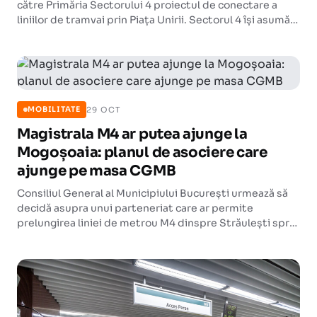
către Primăria Sectorului 4 proiectul de conectare a
liniilor de tramvai prin Piața Unirii. Sectorul 4 își asumă
și un nou pasaj pietonal subteran între stațiile de
metrou din zonă.
29 OCT
MOBILITATE
Magistrala M4 ar putea ajunge la
Mogoșoaia: planul de asociere care
ajunge pe masa CGMB
Consiliul General al Municipiului București urmează să
decidă asupra unui parteneriat care ar permite
prelungirea liniei de metrou M4 dinspre Străulești spre
Mogoșoaia, conectând zona periurbană din nord-vestul
Capitalei și județul Ilfov la rețeaua existentă.