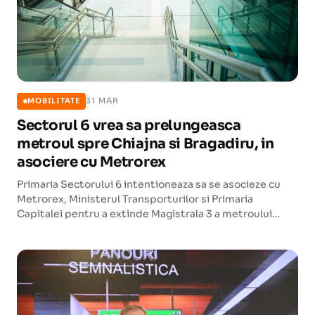
31 MAR
MOBILITATE
Sectorul 6 vrea sa prelungeasca
metroul spre Chiajna si Bragadiru, in
asociere cu Metrorex
Primaria Sectorului 6 intentioneaza sa se asocieze cu
Metrorex, Ministerul Transporturilor si Primaria
Capitalei pentru a extinde Magistrala 3 a metroului
catre Chiajna si Bragadiru. Consilierii locali au aprobat
initiativa, care prevede trei tronsoane noi.