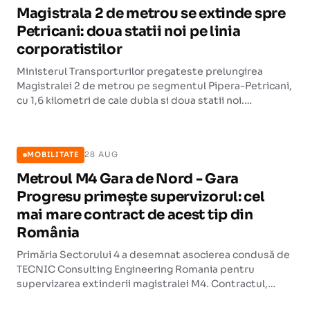
Magistrala 2 de metrou se extinde spre
Petricani: doua statii noi pe linia
corporatistilor
Ministerul Transporturilor pregateste prelungirea
Magistralei 2 de metrou pe segmentul Pipera-Petricani,
cu 1,6 kilometri de cale dubla si doua statii noi.
Investitia estimata este de 120 de milioane de euro fara
MOBILITATE
TVA.
28 AUG
MOBILITATE
Metroul M4 Gara de Nord - Gara
Progresu primește supervizorul: cel
mai mare contract de acest tip din
România
Primăria Sectorului 4 a desemnat asocierea condusă de
TECNIC Consulting Engineering Romania pentru
supervizarea extinderii magistralei M4. Contractul,
estimat la 289 de milioane de lei, este cel mai mare de