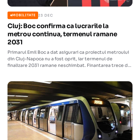
23 DEC
MOBILITATE
Cluj: Boc confirma ca lucrarile la
metrou continua, termenul ramane
2031
Primarul Emil Boc a dat asigurari ca proiectul metroului
din Cluj-Napoca nu a fost oprit, iar termenul de
finalizare 2031 ramane neschimbat. Finantarea trece de
la PNRR catre fondurile de coeziune europene.