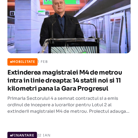
1 FEB
MOBILITATE
Extinderea magistralei M4 de metrou
intra in linie dreapta: 14 statii noi si 11
kilometri pana la Gara Progresul
Primaria Sectorului 4 a semnat contractul si a emis
ordinul de incepere a lucrarilor pentru Lotul 2 al
extinderii magistralei M4 de metrou. Proiectul adauga
14 statii noi pe un traseu de 11 kilometri, intre Gara de
FINANTARE
Nord si Gara Progresul.
22 IAN
FINANTARE