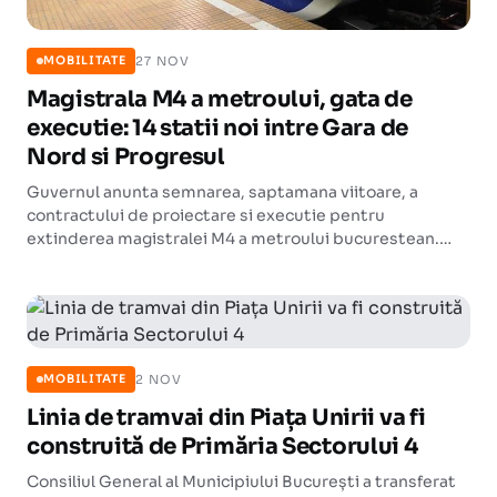
27 NOV
MOBILITATE
Magistrala M4 a metroului, gata de
executie: 14 statii noi intre Gara de
Nord si Progresul
Guvernul anunta semnarea, saptamana viitoare, a
contractului de proiectare si executie pentru
extinderea magistralei M4 a metroului bucurestean.
Proiectul prevede 14 statii noi pe axa nord-sud, o
investitie de peste 17 miliarde de lei si un termen de
executie de 50 de luni.
2 NOV
MOBILITATE
Linia de tramvai din Piața Unirii va fi
construită de Primăria Sectorului 4
Consiliul General al Municipiului București a transferat