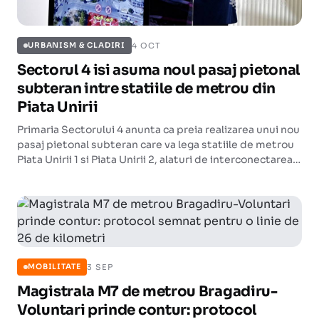
4 OCT
URBANISM & CLADIRI
Sectorul 4 isi asuma noul pasaj pietonal
subteran intre statiile de metrou din
Piata Unirii
Primaria Sectorului 4 anunta ca preia realizarea unui nou
pasaj pietonal subteran care va lega statiile de metrou
Piata Unirii 1 si Piata Unirii 2, alaturi de interconectarea
liniei de tramvai dintre Piata Sfantul Gheorghe si Piata
Unirii.
3 SEP
MOBILITATE
Magistrala M7 de metrou Bragadiru-
Voluntari prinde contur: protocol