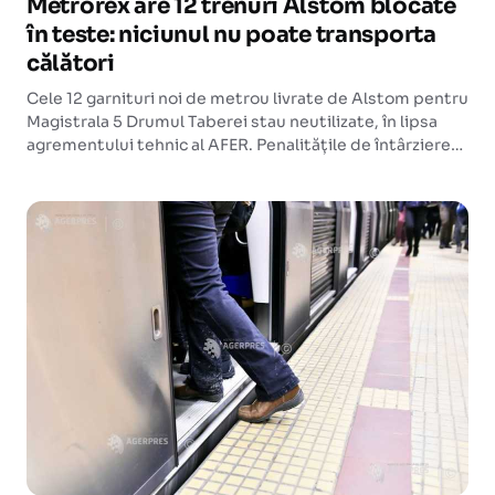
Metrorex are 12 trenuri Alstom blocate
în teste: niciunul nu poate transporta
călători
Cele 12 garnituri noi de metrou livrate de Alstom pentru
Magistrala 5 Drumul Taberei stau neutilizate, în lipsa
agrementului tehnic al AFER. Penalitățile de întârziere
ajung la circa 65 de milioane de euro și sunt disputate în
instanță.