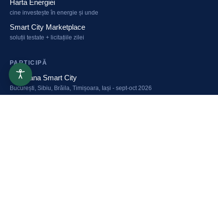
Harta Energiei
cine investește în energie și unde
Smart City Marketplace
soluții testate + licitațiile zilei
PARTICIPĂ
Caravana Smart City
București, Sibiu, Brăila, Timișoara, Iași - sept-oct 2026
Congresul Primarilor
pune în calendar: 23 martie 2027, Romexpo
Green Energy Summit
fondurile și tehnologiile energiei verzi - 23 martie 2027
CITEȘTE
Smart City Magazine
interviuri cu oamenii care schimbă orașele
Newsletter săptămânal
abonează-te gratuit: proiecte, licitații, finanțări