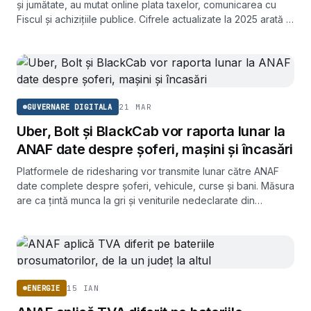
și jumătate, au mutat online plata taxelor, comunicarea cu
Fiscul și achizițiile publice. Cifrele actualizate la 2025 arată o
adopție tot mai largă, dar și limite care încă persistă.
21 MAR
GUVERNARE DIGITALA
Uber, Bolt și BlackCab vor raporta lunar la
ANAF date despre șoferi, mașini și încasări
Platformele de ridesharing vor transmite lunar către ANAF
date complete despre șoferi, vehicule, curse și bani. Măsura
are ca țintă munca la gri și veniturile nedeclarate din
transportul de persoane.
15 IAN
ENERGIE