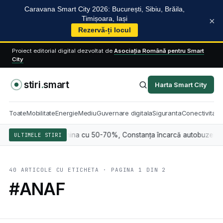
Caravana Smart City 2026: București, Sibiu, Brăila,
Timișoara, Iași
×
Rezervă-ți locul
Proiect editorial digital dezvoltat de
Asociația Română pentru Smart
City
stiri
.
smart
Harta Smart City
Toate
Mobilitate
Energie
Mediu
Guvernare digitala
Siguranta
Conectivitate
șiul reduce lumina cu 50-70%, Constanța încarcă autobuzele electrice 
ULTIMELE STIRI
40 ARTICOLE CU ETICHETA · PAGINA 1 DIN 2
#ANAF