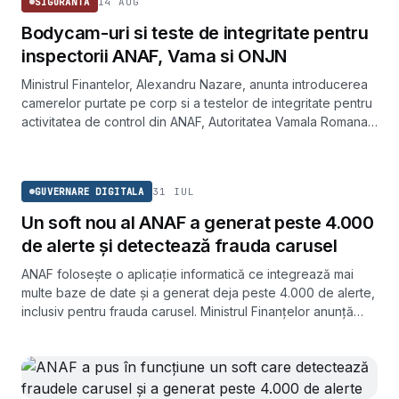
14 AUG
SIGURANTA
Bodycam-uri si teste de integritate pentru
inspectorii ANAF, Vama si ONJN
Ministrul Finantelor, Alexandru Nazare, anunta introducerea
camerelor purtate pe corp si a testelor de integritate pentru
activitatea de control din ANAF, Autoritatea Vamala Romana
si ONJN. Masura tinteste transparenta inspectiilor si
GUVERNARE DIGITALA
combaterea coruptiei.
31 IUL
GUVERNARE DIGITALA
Un soft nou al ANAF a generat peste 4.000
de alerte și detectează frauda carusel
ANAF folosește o aplicație informatică ce integrează mai
multe baze de date și a generat deja peste 4.000 de alerte,
inclusiv pentru frauda carusel. Ministrul Finanțelor anunță
finalizarea digitalizării până la finalul lui 2026.