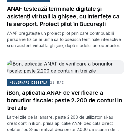
ANAF testează terminale digitale și
asistenți virtuali la ghișee, cu interfețe ca
la aeroport. Proiect pilot în București
ANAF pregătește un proiect pilot prin care contribuabilii
persoane fizice ar urma să folosească terminale interactive
și un asistent virtual la ghișee, după modelul aeroporturilor
sau al restaurantelor fast-food. Testarea ar începe la
administrația fiscală din Capitală.
21 MAI
GUVERNARE DIGITALA
iBon, aplicatia ANAF de verificare a
bonurilor fiscale: peste 2.200 de conturi in
trei zile
La trei zile de la lansare, peste 2.200 de utilizatori si-au
creat cont in iBon, prima aplicatie ANAF dedicata direct
cetatenilor. S-au realizat deja peste 2.000 de scanari de