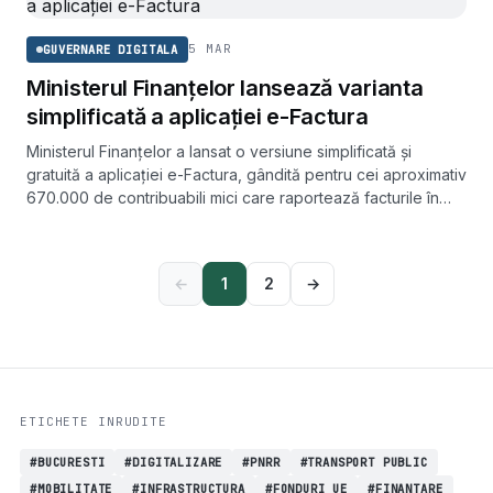
5 MAR
GUVERNARE DIGITALA
Ministerul Finanțelor lansează varianta
simplificată a aplicației e-Factura
Ministerul Finanțelor a lansat o versiune simplificată și
gratuită a aplicației e-Factura, gândită pentru cei aproximativ
670.000 de contribuabili mici care raportează facturile în
sistemul național RO e-Factura.
←
1
2
→
ETICHETE INRUDITE
#BUCURESTI
#DIGITALIZARE
#PNRR
#TRANSPORT PUBLIC
#MOBILITATE
#INFRASTRUCTURA
#FONDURI UE
#FINANTARE