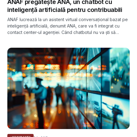
ANAF pregătește ANA, un chatbot cu
inteligență artificială pentru contribuabili
ANAF lucrează la un asistent virtual conversațional bazat pe
inteligență artificială, denumit ANA, care va fi integrat cu
contact center-ul agenției. Când chatbotul nu va ști să
răspundă, conversația va fi preluată de un agent uman.