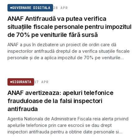
28 APR
GUVERNARE DIGITALA
ANAF Antifraudă va putea verifica
situațiile fiscale personale pentru impozitul
de 70% pe veniturile fără sursă
ANAF a pus în dezbatere un proiect de ordin care dă
inspectorilor antifraudă dreptul de a verifica situațiile fiscale
personale și de a aplica impozitul de 70% pe veniturile
persoanelor fizice fără sursă identificată.
SIGURANTA
17 APR
SIGURANTA
ANAF avertizeaza: apeluri telefonice
frauduloase de la falsi inspectori
antifrauda
Agentia Nationala de Administrare Fiscala reia alerta privind
apelurile telefonice prin care escrocii se dau drept
inspectori antifrauda pentru a obtine date personale si
bancare. Institutia subliniaza ca inspectorii sai nu cer