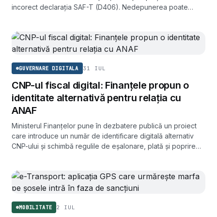
incorect declarația SAF-T (D406). Nedepunerea poate
atrage amenzi de până la 5.000 de lei.
31 IUL
GUVERNARE DIGITALA
CNP-ul fiscal digital: Finanțele propun o
identitate alternativă pentru relația cu
ANAF
Ministerul Finanțelor pune în dezbatere publică un proiect
care introduce un număr de identificare digitală alternativ
CNP-ului și schimbă regulile de eșalonare, plată și poprire
din Codul de procedură fiscală.
2 IUL
MOBILITATE