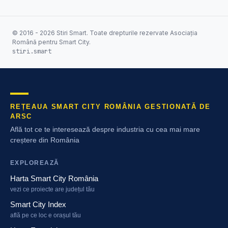
© 2016 - 2026 Stiri Smart. Toate drepturile rezervate Asociația
Română pentru Smart City.
stiri.smart
REȚEAUA SMART CITY ROMÂNIA GESTIONATĂ DE
ARSC
Află tot ce te interesează despre industria cu cea mai mare
creștere din România
EXPLOREAZĂ
Harta Smart City România
vezi ce proiecte are județul tău
Smart City Index
află pe ce loc e orașul tău