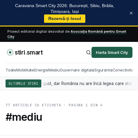
Caravana Smart City 2026: București, Sibiu, Brăila,
Timișoara, Iași
×
Rezervă-ți locul
Proiect editorial digital dezvoltat de
Asociația Română pentru Smart
City
stiri
.
smart
Harta Smart City
Toate
Mobilitate
Energie
Mediu
Guvernare digitala
Siguranta
Conectivitate
din 2 august, dar România nu are încă legea care stabilește cine sancț
ULTIMELE STIRI
77 ARTICOLE CU ETICHETA · PAGINA 1 DIN 4
#mediu