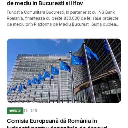
de mediu in Bucuresti si Ilfov
Fundatia Comunitara Bucuresti, in parteneriat cu ING Bank
Romania, finanteaza cu peste 830.000 de lei sase proiecte
de mediu prin Platforma de Mediu Bucuresti. Suma dubleaza
fata de runda anterioara investitia in initiativele verzi ale
orasului.
30 IAN
MEDIU
Comisia Europeană dă România în