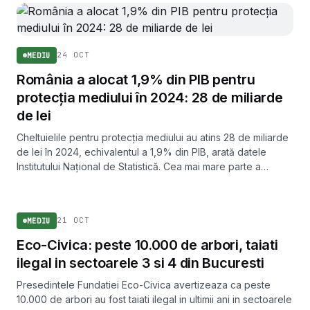
24 OCT
MEDIU
România a alocat 1,9% din PIB pentru
protecția mediului în 2024: 28 de miliarde
de lei
Cheltuielile pentru protecția mediului au atins 28 de miliarde
de lei în 2024, echivalentul a 1,9% din PIB, arată datele
Institutului Național de Statistică. Cea mai mare parte a
banilor a mers spre recuperarea deșeurilor.
MEDIU
21 OCT
MEDIU
Eco-Civica: peste 10.000 de arbori, taiati
ilegal in sectoarele 3 si 4 din Bucuresti
Presedintele Fundatiei Eco-Civica avertizeaza ca peste
10.000 de arbori au fost taiati ilegal in ultimii ani in sectoarele