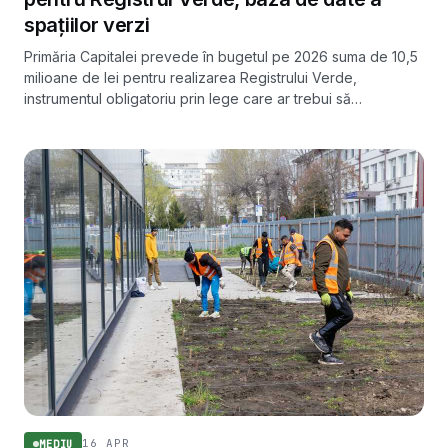
spațiilor verzi
Primăria Capitalei prevede în bugetul pe 2026 suma de 10,5
milioane de lei pentru realizarea Registrului Verde,
instrumentul obligatoriu prin lege care ar trebui să
inventarieze arborii și vegetația din oraș. Proiectul a fost
marcat în trecut de întârzieri și de o amendă de la Garda
Națională de Mediu.
16 APR
MEDIU