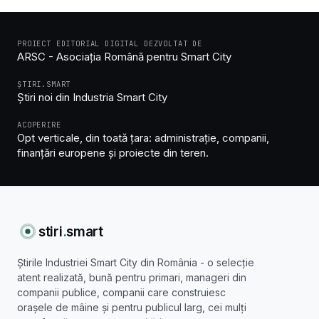
PROIECT EDITORIAL DIGITAL DEZVOLTAT DE
ARSC - Asociația Română pentru Smart City
ȘTIRI.SMART
Știri noi din Industria Smart City
ACOPERIRE
Opt verticale, din toată țara: administrație, companii,
finanțări europene și proiecte din teren.
stiri
.
smart
Știrile Industriei Smart City din România - o selecție
atent realizată, bună pentru primari, manageri din
companii publice, companii care construiesc
orașele de mâine și pentru publicul larg, cei mulți