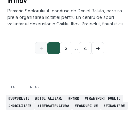
in Ilfov
Primaria Sectorului 4, condusa de Daniel Baluta, cere sa
preia organizarea licitatiei pentru un centru de aport
voluntar al deseurilor in Chitila, Ilfov. Proiectul, finantat cu
circa 27,5 milioane de lei de la Ministerul Mediului, ar urma sa
fie aprobat de Consiliul Local pe 16 octombrie 2025.
…
←
1
2
4
→
ETICHETE INRUDITE
#BUCURESTI
#DIGITALIZARE
#PNRR
#TRANSPORT PUBLIC
#MOBILITATE
#INFRASTRUCTURA
#FONDURI UE
#FINANTARE