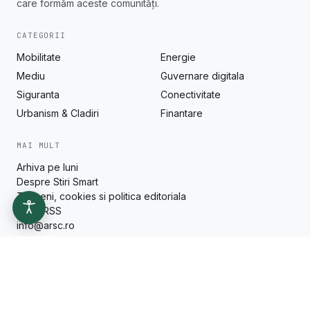
care formăm aceste comunități.
CATEGORII
Mobilitate
Energie
Mediu
Guvernare digitala
Siguranta
Conectivitate
Urbanism & Cladiri
Finantare
MAI MULT
Arhiva pe luni
Despre Stiri Smart
Termeni, cookies si politica editoriala
Feed RSS
info@arsc.ro
© 2016 - 2026 Stiri Smart. Toate drepturile rezervate Asociația
Română pentru Smart City.
stiri.smart