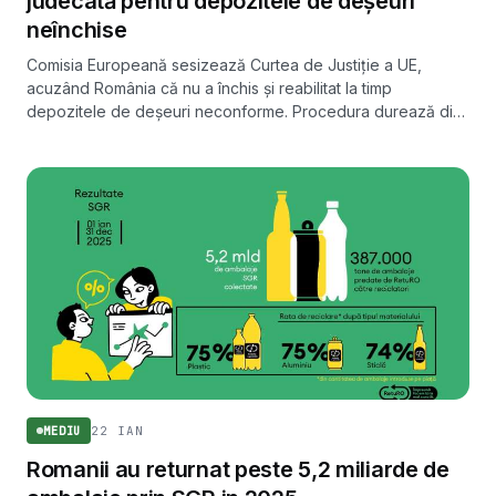
judecată pentru depozitele de deșeuri
neînchise
Comisia Europeană sesizează Curtea de Justiție a UE,
acuzând România că nu a închis și reabilitat la timp
depozitele de deșeuri neconforme. Procedura durează din
2020 și poate aduce sancțiuni financiare.
22 IAN
MEDIU
Romanii au returnat peste 5,2 miliarde de