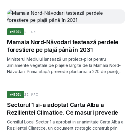
4 IUN
MEDIU
Mamaia Nord-Năvodari testează perdele
forestiere pe plajă până în 2031
Ministerul Mediului lansează un proiect-pilot pentru
aliniamente vegetale pe plajele lărgite de la Mamaia Nord-
Năvodari. Prima etapă prevede plantarea a 220 de puieți,
cu monitorizare pe cinci ani.
MEDIU
22 MAI
MEDIU
Sectorul 1 si-a adoptat Carta Alba a
Rezilientei Climatice. Ce masuri prevede
Consiliul Local Sector 1 a aprobat in unanimitate Carta Alba a
Rezilientei Climatice, un document strategic construit prin