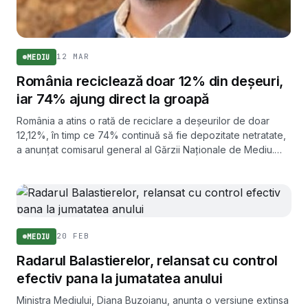
12 MAR
MEDIU
România reciclează doar 12% din deșeuri,
iar 74% ajung direct la groapă
România a atins o rată de reciclare a deșeurilor de doar
12,12%, în timp ce 74% continuă să fie depozitate netratate,
a anunțat comisarul general al Gărzii Naționale de Mediu.
Țara se află deja sub preaviz de infringement.
20 FEB
MEDIU
Radarul Balastierelor, relansat cu control
efectiv pana la jumatatea anului
Ministra Mediului, Diana Buzoianu, anunta o versiune extinsa