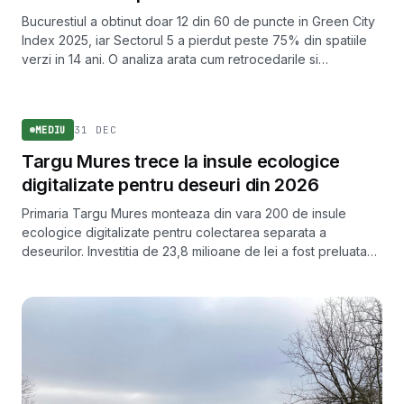
Bucurestiul a obtinut doar 12 din 60 de puncte in Green City
Index 2025, iar Sectorul 5 a pierdut peste 75% din spatiile
verzi in 14 ani. O analiza arata cum retrocedarile si
betonarea erodeaza verdele capitalei.
MEDIU
31 DEC
MEDIU
Targu Mures trece la insule ecologice
digitalizate pentru deseuri din 2026
Primaria Targu Mures monteaza din vara 200 de insule
ecologice digitalizate pentru colectarea separata a
deseurilor. Investitia de 23,8 milioane de lei a fost preluata
de Ministerul Mediului dupa blocarea fondurilor din PNRR.