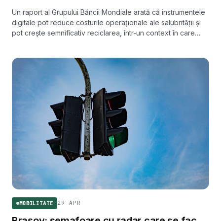
Un raport al Grupului Băncii Mondiale arată că instrumentele
digitale pot reduce costurile operaționale ale salubrității și
pot crește semnificativ reciclarea, într-un context în care
volumul global de deșeuri municipale ar putea crește cu
50% până în 2050.
29 APR
MOBILITATE
Brașov: semafoare cu radar care se fac