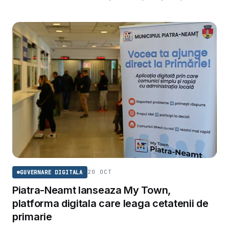
cautati, alerte meteo si informatii de trafic. Primele difuzari
sunt asteptate in decembrie 2025.
20 OCT
GUVERNARE DIGITALA
Piatra-Neamt lanseaza My Town,
platforma digitala care leaga cetatenii de
primarie