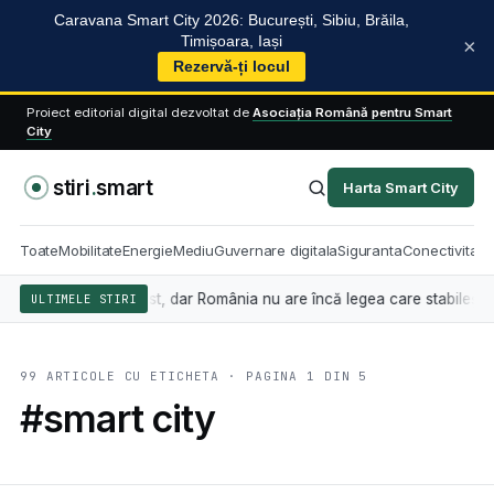
Caravana Smart City 2026: București, Sibiu, Brăila,
Timișoara, Iași
×
Rezervă-ți locul
Proiect editorial digital dezvoltat de
Asociația Română pentru Smart
City
stiri
.
smart
Harta Smart City
Toate
Mobilitate
Energie
Mediu
Guvernare digitala
Siguranta
Conectivitate
din 2 august, dar România nu are încă legea care stabilește cine sancți
ULTIMELE STIRI
99 ARTICOLE CU ETICHETA · PAGINA 1 DIN 5
#smart city