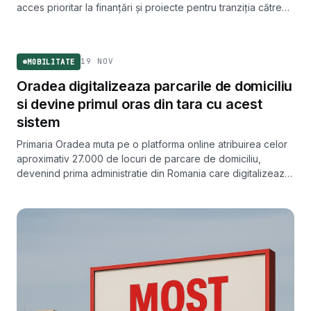
acces prioritar la finanțări și proiecte pentru tranziția către
un oraș inteligent și neutru climatic.
MOBILITATE
19 NOV
MOBILITATE
Oradea digitalizeaza parcarile de domiciliu
si devine primul oras din tara cu acest
sistem
Primaria Oradea muta pe o platforma online atribuirea celor
aproximativ 27.000 de locuri de parcare de domiciliu,
devenind prima administratie din Romania care digitalizeaza
acest proces. Sistemul ar urma sa fie functional pana in
martie 2026.