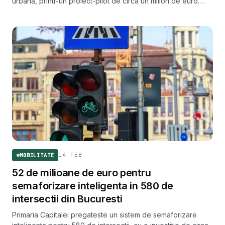
urbană, printr-un proiect-pilot de circa un milion de euro.
Experimentul testează cât din administrarea spațiului public
poate fi delegat unor sisteme autonome.
14 FEB
MOBILITATE
52 de milioane de euro pentru
semaforizare inteligenta in 580 de
intersectii din Bucuresti
Primaria Capitalei pregateste un sistem de semaforizare