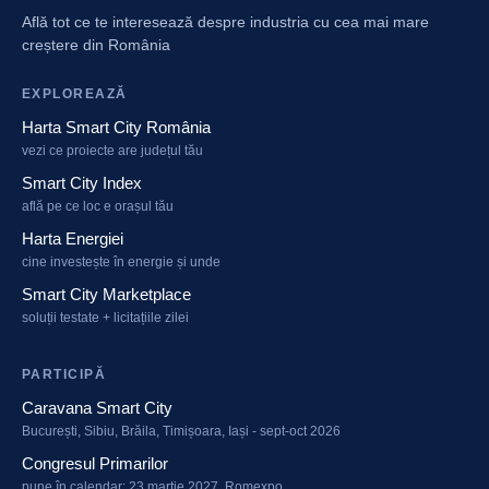
Află tot ce te interesează despre industria cu cea mai mare
creștere din România
EXPLOREAZĂ
Harta Smart City România
vezi ce proiecte are județul tău
Smart City Index
află pe ce loc e orașul tău
Harta Energiei
cine investește în energie și unde
Smart City Marketplace
soluții testate + licitațiile zilei
PARTICIPĂ
Caravana Smart City
București, Sibiu, Brăila, Timișoara, Iași - sept-oct 2026
Congresul Primarilor
pune în calendar: 23 martie 2027, Romexpo