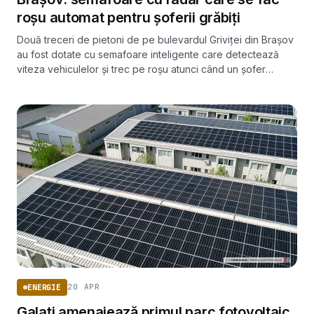
roșu automat pentru șoferii grăbiți
Două treceri de pietoni de pe bulevardul Griviței din Brașov
au fost dotate cu semafoare inteligente care detectează
viteza vehiculelor și trec pe roșu atunci când un șofer
depășește limita legală.
20 APR
ENERGIE
Galați amenajează primul parc fotovoltaic