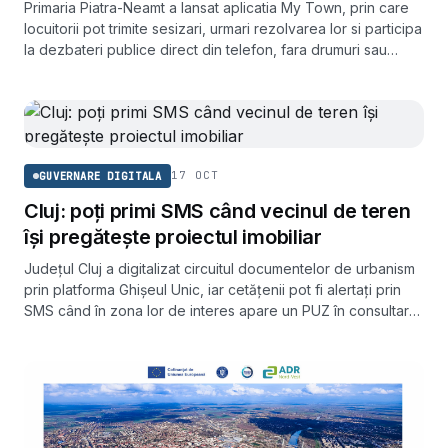
Primaria Piatra-Neamt a lansat aplicatia My Town, prin care
locuitorii pot trimite sesizari, urmari rezolvarea lor si participa
la dezbateri publice direct din telefon, fara drumuri sau
hartii.
17 OCT
GUVERNARE DIGITALA
Cluj: poți primi SMS când vecinul de teren
își pregătește proiectul imobiliar
Județul Cluj a digitalizat circuitul documentelor de urbanism
prin platforma Ghișeul Unic, iar cetățenii pot fi alertați prin
SMS când în zona lor de interes apare un PUZ în consultare
sau o autorizație de construire.