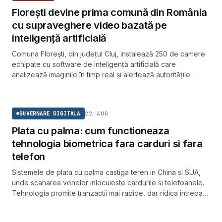
Florești devine prima comună din România
cu supraveghere video bazată pe
inteligență artificială
Comuna Florești, din județul Cluj, instalează 250 de camere
echipate cu software de inteligență artificială care
analizează imaginile în timp real și alertează autoritățile
locale. Este primul sistem de acest tip dintr-o comună din
GUVERNARE DIGITALA
România.
22 AUG
GUVERNARE DIGITALA
Plata cu palma: cum functioneaza
tehnologia biometrica fara carduri si fara
telefon
Sistemele de plata cu palma castiga teren in China si SUA,
unde scanarea venelor inlocuieste cardurile si telefoanele.
Tehnologia promite tranzactii mai rapide, dar ridica intrebari
serioase despre datele biometrice.
ENERGIE