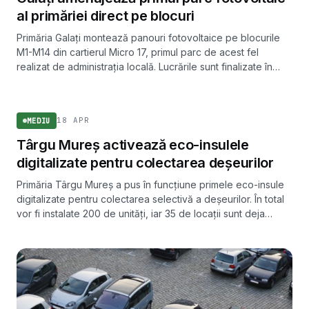
al primăriei direct pe blocuri
Primăria Galați montează panouri fotovoltaice pe blocurile
M1-M14 din cartierul Micro 17, primul parc de acest fel
realizat de administrația locală. Lucrările sunt finalizate în
proporție de aproximativ 90%.
MEDIU
18 APR
MEDIU
Târgu Mureș activează eco-insulele
digitalizate pentru colectarea deșeurilor
Primăria Târgu Mureș a pus în funcțiune primele eco-insule
digitalizate pentru colectarea selectivă a deșeurilor. În total
vor fi instalate 200 de unități, iar 35 de locații sunt deja
operaționale.