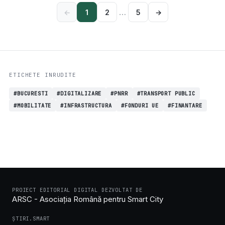
…
←
1
2
5
→
ETICHETE INRUDITE
#BUCURESTI
#DIGITALIZARE
#PNRR
#TRANSPORT PUBLIC
#MOBILITATE
#INFRASTRUCTURA
#FONDURI UE
#FINANTARE
PROIECT EDITORIAL DIGITAL DEZVOLTAT DE
ARSC - Asociația Română pentru Smart City
ȘTIRI.SMART