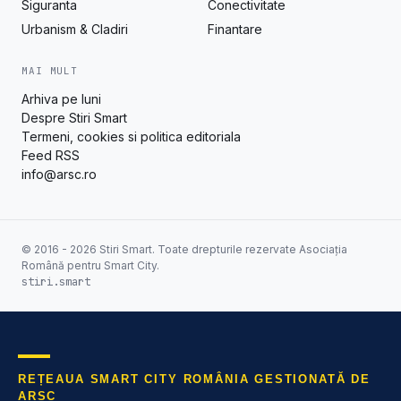
Siguranta
Conectivitate
Urbanism & Cladiri
Finantare
MAI MULT
Arhiva pe luni
Despre Stiri Smart
Termeni, cookies si politica editoriala
Feed RSS
info@arsc.ro
© 2016 - 2026 Stiri Smart. Toate drepturile rezervate Asociația
Română pentru Smart City.
stiri.smart
REȚEAUA SMART CITY ROMÂNIA GESTIONATĂ DE
ARSC