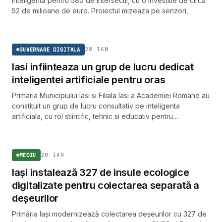
inteligenta pentru 580 de intersectii, cu o investitie de circa
52 de milioane de euro. Proiectul mizeaza pe senzori,
camere video cu inteligenta artificiala si prioritizarea
GUVERNARE DIGITALA
transportului public.
28 IAN
GUVERNARE DIGITALA
Iasi infiinteaza un grup de lucru dedicat
inteligentei artificiale pentru oras
Primaria Municipiului Iasi si Filiala Iasi a Academiei Romane au
constituit un grup de lucru consultativ pe inteligenta
artificiala, cu rol stiintific, tehnic si educativ pentru
administratia locala. Prima reuniune a avut loc pe 29 ianuarie
MEDIU
2026.
20 IAN
MEDIU
Iași instalează 327 de insule ecologice
digitalizate pentru colectarea separată a
deșeurilor
Primăria Iași modernizează colectarea deșeurilor cu 327 de