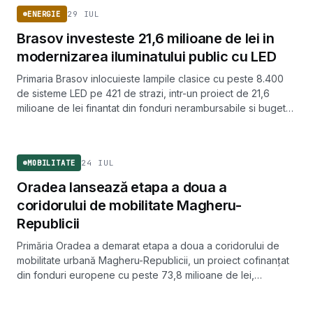
29 IUL
ENERGIE
Brasov investeste 21,6 milioane de lei in
modernizarea iluminatului public cu LED
Primaria Brasov inlocuieste lampile clasice cu peste 8.400
de sisteme LED pe 421 de strazi, intr-un proiect de 21,6
milioane de lei finantat din fonduri nerambursabile si bugetul
local.
MOBILITATE
24 IUL
MOBILITATE
Oradea lansează etapa a doua a
coridorului de mobilitate Magheru-
Republicii
Primăria Oradea a demarat etapa a doua a coridorului de
mobilitate urbană Magheru-Republicii, un proiect cofinanțat
din fonduri europene cu peste 73,8 milioane de lei,
gestionate prin ADR Nord-Vest.