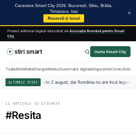
Caravana Smart City 2026: București, Sibiu, Brăila,
Timișoara, Iași
×
Rezervă-ți locul
Proiect editorial digital dezvoltat de
Asociația Română pentru Smart
City
stiri
.
smart
Harta Smart City
Toate
Mobilitate
Energie
Mediu
Guvernare digitala
Siguranta
Conectivitate
icială se aplică din 2 august, dar România nu are încă legea care stabi
ULTIMELE STIRI
11 ARTICOLE CU ETICHETA
#Resita