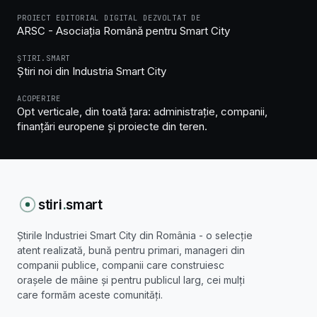
PROIECT EDITORIAL DIGITAL DEZVOLTAT DE
ARSC - Asociația Română pentru Smart City
ȘTIRI.SMART
Știri noi din Industria Smart City
ACOPERIRE
Opt verticale, din toată țara: administrație, companii,
finanțări europene și proiecte din teren.
stiri
.
smart
Știrile Industriei Smart City din România - o selecție
atent realizată, bună pentru primari, manageri din
companii publice, companii care construiesc
orașele de mâine și pentru publicul larg, cei mulți
care formăm aceste comunități.