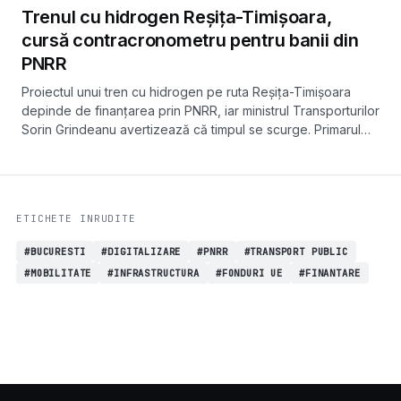
Trenul cu hidrogen Reșița-Timișoara,
cursă contracronometru pentru banii din
PNRR
Proiectul unui tren cu hidrogen pe ruta Reșița-Timișoara
depinde de finanțarea prin PNRR, iar ministrul Transporturilor
Sorin Grindeanu avertizează că timpul se scurge. Primarul
Reșiței, Nelu Popa, este cel care împinge proiectul înainte.
ETICHETE INRUDITE
#BUCURESTI
#DIGITALIZARE
#PNRR
#TRANSPORT PUBLIC
#MOBILITATE
#INFRASTRUCTURA
#FONDURI UE
#FINANTARE