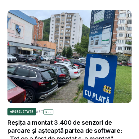
AZI
MOBILITATE
NOU
Reșița a montat 3.400 de senzori de
parcare și așteaptă partea de software:
„Tot ce a fost de montat s-a montat"