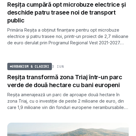
Reșița cumpără opt microbuze electrice și
deschide patru trasee noi de transport
public
Primăria Reșița a obținut finanțare pentru opt microbuze
electrice și patru trasee noi, printr-un proiect de 2,7 milioane
de euro derulat prin Programul Regional Vest 2021-2027.
Implementarea este programată până în vara lui 2027.
URBANISM & CLADIRI
3 IUN
URBANISM & CLADIRI
Reșița transformă zona Triaj într-un parc
verde de două hectare cu bani europeni
Reșița amenajează un parc de aproape două hectare în
zona Triaj, cu o investiție de peste 2 milioane de euro, din
care 1,9 milioane vin din fonduri europene nerambursabile.
Lucrările sunt programate să se încheie în martie 2027.