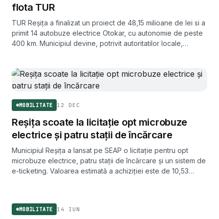
flota TUR
TUR Reșița a finalizat un proiect de 48,15 milioane de lei si a
primit 14 autobuze electrice Otokar, cu autonomie de peste
400 km. Municipiul devine, potrivit autoritatilor locale,
singura capitala de judet cu transport public integral verde.
12 DEC
MOBILITATE
Reșița scoate la licitație opt microbuze
electrice și patru stații de încărcare
Municipiul Reșița a lansat pe SEAP o licitație pentru opt
microbuze electrice, patru stații de încărcare și un sistem de
e-ticketing. Valoarea estimată a achiziției este de 10,53
milioane de lei, fără TVA.
MOBILITATE
14 IUN
MOBILITATE