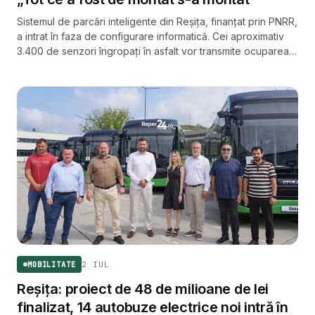
Sistemul de parcări inteligente din Reșița, finanțat prin PNRR,
a intrat în faza de configurare informatică. Cei aproximativ
3.400 de senzori îngropați în asfalt vor transmite ocuparea
locurilor în timp real către aplicația MyReșița, care va prelua
și plata parcării.
2 IUL
MOBILITATE
Reșița: proiect de 48 de milioane de lei
finalizat, 14 autobuze electrice noi intră în