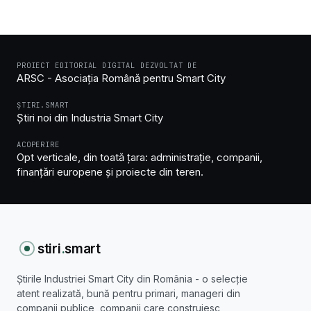
PROIECT EDITORIAL DIGITAL DEZVOLTAT DE
ARSC - Asociația Română pentru Smart City
ȘTIRI.SMART
Știri noi din Industria Smart City
ACOPERIRE
Opt verticale, din toată țara: administrație, companii,
finanțări europene și proiecte din teren.
stiri
.
smart
Știrile Industriei Smart City din România - o selecție
atent realizată, bună pentru primari, manageri din
companii publice, companii care construiesc