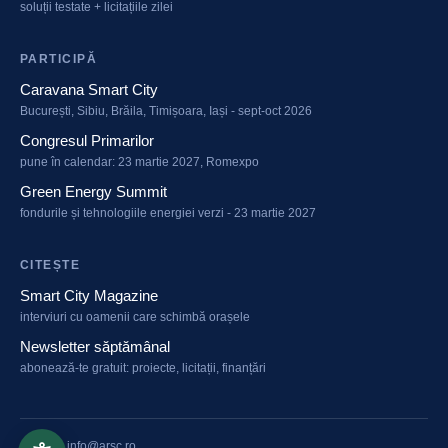
soluții testate + licitațiile zilei
PARTICIPĂ
Caravana Smart City
București, Sibiu, Brăila, Timișoara, Iași - sept-oct 2026
Congresul Primarilor
pune în calendar: 23 martie 2027, Romexpo
Green Energy Summit
fondurile și tehnologiile energiei verzi - 23 martie 2027
CITEȘTE
Smart City Magazine
interviuri cu oamenii care schimbă orașele
Newsletter săptămânal
abonează-te gratuit: proiecte, licitații, finanțări
arsc.ro
·
info@arsc.ro