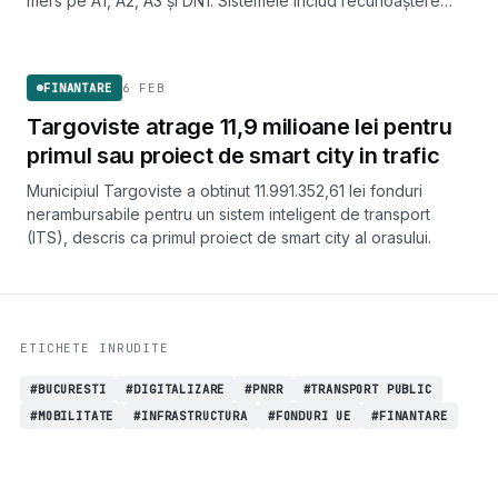
mers pe A1, A2, A3 și DN1. Sistemele includ recunoaștere
automată a plăcuțelor și detecție de incidente în timp real.
FINANTARE
6 FEB
FINANTARE
Targoviste atrage 11,9 milioane lei pentru
primul sau proiect de smart city in trafic
Municipiul Targoviste a obtinut 11.991.352,61 lei fonduri
nerambursabile pentru un sistem inteligent de transport
(ITS), descris ca primul proiect de smart city al orasului.
ETICHETE INRUDITE
#BUCURESTI
#DIGITALIZARE
#PNRR
#TRANSPORT PUBLIC
#MOBILITATE
#INFRASTRUCTURA
#FONDURI UE
#FINANTARE