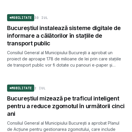
MOBILITATE
30 IUL
MOBILITATE
Bucureștiul instalează sisteme digitale de
informare a călătorilor în stațiile de
transport public
Consiliul General al Municipiului București a aprobat un
proiect de aproape 178 de milioane de lei prin care stațiile
de transport public vor fi dotate cu panouri e-paper și
ecrane multimedia ce afișează în timp real programul de
MOBILITATE
circulație.
2 IUL
MOBILITATE
Bucureștiul mizează pe traficul inteligent
pentru a reduce zgomotul în următorii cinci
ani
Consiliul General al Municipiului București a aprobat Planul
de Acțiune pentru gestionarea zgomotului, care include