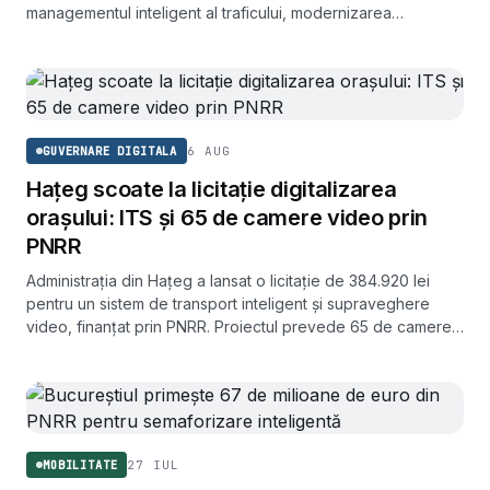
managementul inteligent al traficului, modernizarea
infrastructurii rutiere și măsuri de izolare fonică pentru
zonele cele mai expuse.
6 AUG
GUVERNARE DIGITALA
Hațeg scoate la licitație digitalizarea
orașului: ITS și 65 de camere video prin
PNRR
Administrația din Hațeg a lansat o licitație de 384.920 lei
pentru un sistem de transport inteligent și supraveghere
video, finanțat prin PNRR. Proiectul prevede 65 de camere
și o rețea de date de mare capacitate.
27 IUL
MOBILITATE