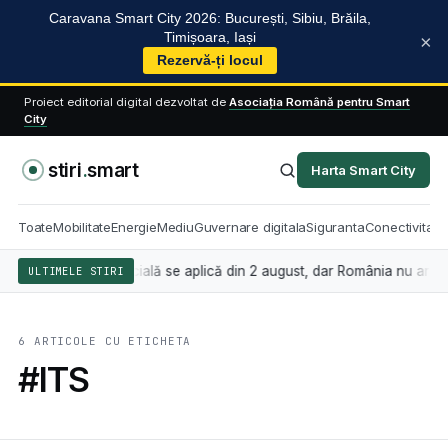
Caravana Smart City 2026: București, Sibiu, Brăila,
Timișoara, Iași
×
Rezervă-ți locul
Proiect editorial digital dezvoltat de
Asociația Română pentru Smart
City
stiri
.
smart
Harta Smart City
Toate
Mobilitate
Energie
Mediu
Guvernare digitala
Siguranta
Conectivitate
 inteligența artificială se aplică din 2 august, dar România nu are înc
ULTIMELE STIRI
6 ARTICOLE CU ETICHETA
#ITS