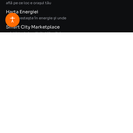
află pe ce loc e orașul tău
Harta Energiei
cine investește în energie și unde
Smart City Marketplace
soluții testate + licitațiile zilei
PARTICIPĂ
Caravana Smart City
București, Sibiu, Brăila, Timișoara, Iași - sept-oct 2026
Congresul Primarilor
pune în calendar: 23 martie 2027, Romexpo
Green Energy Summit
fondurile și tehnologiile energiei verzi - 23 martie 2027
CITEȘTE
Smart City Magazine
interviuri cu oamenii care schimbă orașele