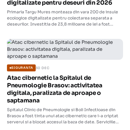
digitalizate pentru deseuri din 2026
Primaria Targu Mures monteaza din vara 200 de insule
ecologice digitalizate pentru colectarea separata a
deseurilor. Investitia de 23,8 milioane de lei a fost
preluata de Ministerul Mediului dupa blocarea
fondurilor din PNRR.
30 DEC
SIGURANTA
Atac cibernetic la Spitalul de
Pneumologie Brasov: activitatea
digitala, paralizata de aproape o
saptamana
Spitalul Clinic de Pneumologie si Boli Infectioase din
Brasov a fost tinta unui atac cibernetic care i-a criptat
serverul si a blocat accesul la baza de date. Serviciile
medicale continua, dar nu mai pot fi inregistrate digital.