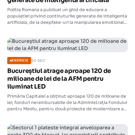
generate de inteligenta artificiala
Politia Romana a publicat un ghid de educare a
populatiei privind continuturile generate de inteligenta
artificiala, de la deepfake-uri la manipularea emotionala
si personalizarea algoritmica. Materialul este disponibil
gratuit, in romana si engleza, pe politiaromana.ro.
30 DEC
ENERGIE
Bucureștiul atrage aproape 120 de
milioane de lei de la AFM pentru
iluminat LED
Primăria Capitalei a obținut aproape 120 de milioane de
lei, fonduri nerambursabile de la Administrația Fondului
pentru Mediu, pentru două proiecte de modernizare a
iluminatului public. Vor fi înlocuite peste 18.000 de
corpuri de iluminat cu unele LED.