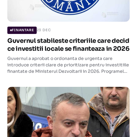
23 DEC
FINANTARE
Guvernul stabileste criteriile care decid
ce investitii locale se finanteaza in 2026
Guvernul a aprobat o ordonanta de urgenta care
introduce criterii clare de prioritizare pentru investitiile
finantate de Ministerul Dezvoltarii in 2026. Programele
vor fi sortate dupa categoria lucrarii si gradul de
decontare, cu o regula noua de cofinantare de 20%
pentru autoritatile locale mari.