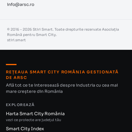
info@arsc.ro
© 2016 - 2026 Stiri Smart. Toate drepturile rezervate Asociația
Română pentru Smart City.
stiri.smart
REȚEAUA SMART CITY ROMÂNIA GESTIONATĂ
DE ARSC
Află tot ce te interesează despre industria cu cea mai
mare creștere din România
EXPLOREAZĂ
Harta Smart City România
vezi ce proiecte are județul tău
Smart City Index