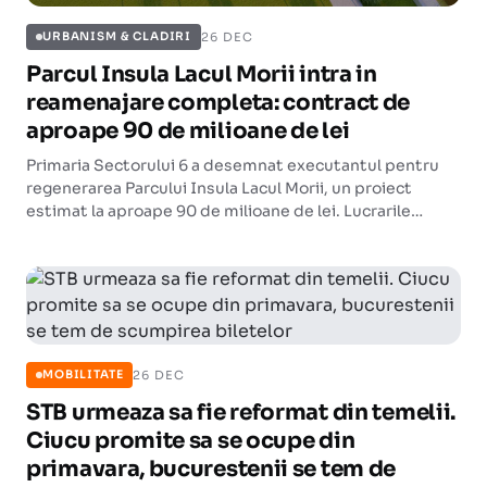
26 DEC
URBANISM & CLADIRI
Parcul Insula Lacul Morii intra in
reamenajare completa: contract de
aproape 90 de milioane de lei
Primaria Sectorului 6 a desemnat executantul pentru
regenerarea Parcului Insula Lacul Morii, un proiect
estimat la aproape 90 de milioane de lei. Lucrarile
vizeaza o suprafata de 16,6 hectare si urmeaza sa
transforme malul sudic al lacului.
26 DEC
MOBILITATE
STB urmeaza sa fie reformat din temelii.
Ciucu promite sa se ocupe din
primavara, bucurestenii se tem de