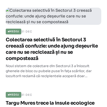
31 DEC
MEDIU
Colectarea selectivă în Sectorul 3
creează confuzie: unde ajung deșeurile
care nu se reciclează și nu se
compostează
Noul sistem de colectare din Sectorul 3 a înlocuit
ghenele de bloc cu pubele puse în fața scărilor, dar
locuitorii reclamă că recipientele acoperă doar
reciclabilele și biodegradabilele, lăsând fără loc
MEDIU
deșeurile reziduale.
31 DEC
MEDIU
Targu Mures trece la insule ecologice