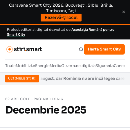
Caravana Smart City 2026: București, Sibiu, Brăila,
Timișoara, Iași
×
Rezervă-ți locul
Proiect editorial digital dezvoltat de
Asociația Română pentru
Smart City
stiri
.
smart
Harta Smart City
Toate
Mobilitate
Energie
Mediu
Guvernare digitala
Siguranta
Conectiv
ică din 2 august, dar România nu are încă legea care stabilește cin
ULTIMELE STIRI
62 ARTICOLE · PAGINA 1 DIN 3
Decembrie 2025