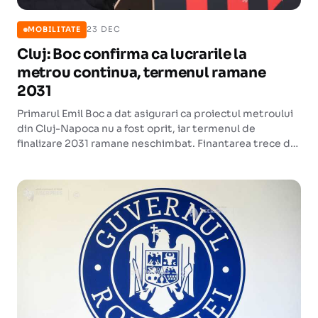
23 DEC
MOBILITATE
Cluj: Boc confirma ca lucrarile la
metrou continua, termenul ramane
2031
Primarul Emil Boc a dat asigurari ca proiectul metroului
din Cluj-Napoca nu a fost oprit, iar termenul de
finalizare 2031 ramane neschimbat. Finantarea trece de
la PNRR catre fondurile de coeziune europene.