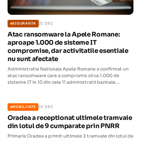
22 DEC
SIGURANTA
Atac ransomware la Apele Romane:
aproape 1.000 de sisteme IT
compromise, dar activitatile esentiale
nu sunt afectate
Administratia Nationala Apele Romane a confirmat un
atac ransomware care a compromis circa 1.000 de
sisteme IT in 10 din cele 11 administratii bazinale.
Institutia sustine ca dispeceratele si structurile
MOBILITATE
hidrotehnice functioneaza normal.
22 DEC
MOBILITATE
Oradea a receptionat ultimele tramvaie
din lotul de 9 cumparate prin PNRR
Primaria Oradea a primit ultimele 3 tramvaie din lotul de