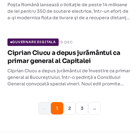
Poșta Română lansează o licitație de peste 14 milioane
de lei pentru 350 de scutere electrice, într-un efort de
a-și moderniza flota de livrare și de a recupera distanța
față de curierii privați.
GUVERNARE DIGITALA
19 DEC
GUVERNARE DIGITALA
Ciprian Ciucu a depus jurământul ca
primar general al Capitalei
Ciprian Ciucu a depus jurământul de învestire ca primar
general al Bucureștiului, într-o ședință a Consiliului
General convocată special vineri. Noul edil promite
cooperare extinsă și reforme de infrastructură.
←
1
2
3
→