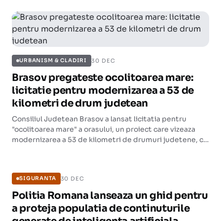
30 DEC
URBANISM & CLADIRI
Brasov pregateste ocolitoarea mare:
licitatie pentru modernizarea a 53 de
kilometri de drum judetean
Consiliul Judetean Brasov a lansat licitatia pentru
"ocolitoarea mare" a orasului, un proiect care vizeaza
modernizarea a 53 de kilometri de drumuri judetene, cu
o valoare totala estimata la peste 526 de milioane de
SIGURANTA
lei.
30 DEC
SIGURANTA
Politia Romana lanseaza un ghid pentru
a proteja populatia de continuturile