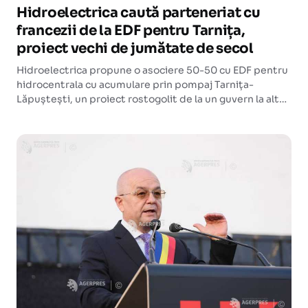
Hidroelectrica caută parteneriat cu
francezii de la EDF pentru Tarnița,
proiect vechi de jumătate de secol
Hidroelectrica propune o asociere 50-50 cu EDF pentru
hidrocentrala cu acumulare prin pompaj Tarnița-
Lăpuștești, un proiect rostogolit de la un guvern la altul
timp de cinci decenii. Decizia trece prin adunarea
acționarilor pe 27 ianuarie 2026.