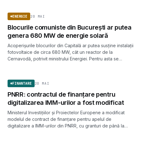
ENERGIE
20 MAI
ENERGIE
Blocurile comuniste din București ar putea
genera 680 MW de energie solară
Acoperișurile blocurilor din Capitală ar putea susține instalații
fotovoltaice de circa 680 MW, cât un reactor de la
Cernavodă, potrivit ministrului Energiei. Pentru asta se
pregătește un grup de lucru și un instrument de finanțare.
FINANTARE
20 MAI
FINANTARE
PNRR: contractul de finanțare pentru
digitalizarea IMM-urilor a fost modificat
Ministerul Investițiilor și Proiectelor Europene a modificat
modelul de contract de finanțare pentru apelul de
digitalizare a IMM-urilor din PNRR, cu granturi de până la
100.000 de euro pe întreprindere.