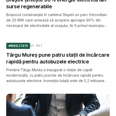
surse regenerabile
Brașovul construiește în cartierul Stupini un parc fotovoltaic
de 20 MW care urmează să acopere aproape 90% din
necesarul de electricitate al orașului. Ar fi primul municipiu
din România cu acest nivel de independență energetică.
MOBILITATE
23 MAI
MOBILITATE
Târgu Mureș pune patru stații de încărcare
rapidă pentru autobuzele electrice
Primăria Târgu Mureș a inaugurat o stație de capăt
modernizată, cu patru puncte de încărcare rapidă pentru
autobuzele electrice. Investiția totală este de 5,2 milioane
de lei.