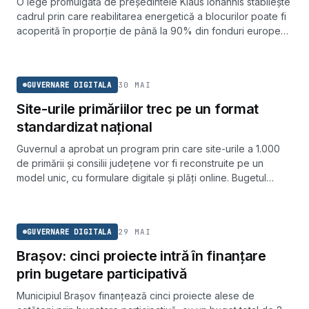
O lege promulgată de președintele Klaus Iohannis stabilește
cadrul prin care reabilitarea energetică a blocurilor poate fi
acoperită în proporție de până la 90% din fonduri europene
nerambursabile și bugetul de stat, pentru perioada 2021-
GUVERNARE DIGITALA
2027.
30 MAI
GUVERNARE DIGITALA
Site-urile primăriilor trec pe un format
standardizat național
Guvernul a aprobat un program prin care site-urile a 1.000
de primării și consilii județene vor fi reconstruite pe un
model unic, cu formulare digitale și plăți online. Bugetul
ajunge la 50 de milioane de lei în 2024 și până la 200 de
GUVERNARE DIGITALA
milioane în 2025.
29 MAI
GUVERNARE DIGITALA
Brașov: cinci proiecte intră în finanțare
prin bugetare participativă
Municipiul Brașov finanțează cinci proiecte alese de