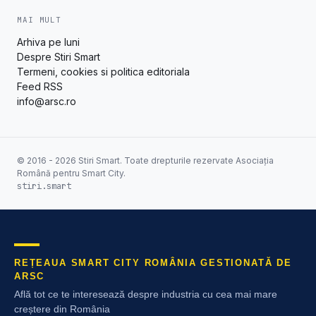
MAI MULT
Arhiva pe luni
Despre Stiri Smart
Termeni, cookies si politica editoriala
Feed RSS
info@arsc.ro
© 2016 - 2026 Stiri Smart. Toate drepturile rezervate Asociația
Română pentru Smart City.
stiri.smart
REȚEAUA SMART CITY ROMÂNIA GESTIONATĂ DE
ARSC
Află tot ce te interesează despre industria cu cea mai mare
creștere din România