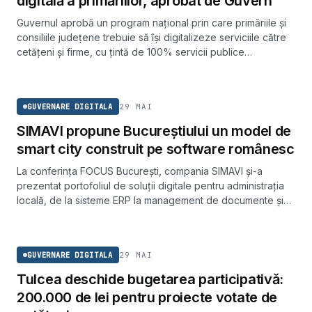
digitală a primăriilor, aprobat de Guvern
Guvernul aprobă un program național prin care primăriile și
consiliile județene trebuie să își digitalizeze serviciile către
cetățeni și firme, cu țintă de 100% servicii publice
disponibile online.
GUVERNARE DIGITALA
29 MAI
GUVERNARE DIGITALA
SIMAVI propune Bucureștiului un model de
smart city construit pe software românesc
La conferința FOCUS București, compania SIMAVI și-a
prezentat portofoliul de soluții digitale pentru administrația
locală, de la sisteme ERP la management de documente și
instruire în realitate virtuală.
GUVERNARE DIGITALA
29 MAI
GUVERNARE DIGITALA
Tulcea deschide bugetarea participativă:
200.000 de lei pentru proiecte votate de