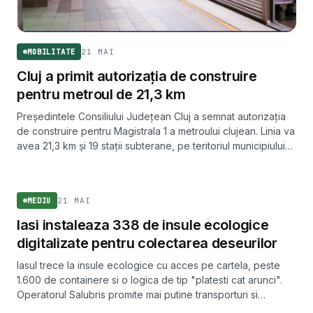
21 MAI
MOBILITATE
Cluj a primit autorizația de construire
pentru metroul de 21,3 km
Președintele Consiliului Județean Cluj a semnat autorizația
de construire pentru Magistrala 1 a metroului clujean. Linia va
avea 21,3 km și 19 stații subterane, pe teritoriul municipiului
Cluj-Napoca și al comunei Florești.
MEDIU
21 MAI
MEDIU
Iasi instaleaza 338 de insule ecologice
digitalizate pentru colectarea deseurilor
Iasul trece la insule ecologice cu acces pe cartela, peste
1.600 de containere si o logica de tip "platesti cat arunci".
Operatorul Salubris promite mai putine transporturi si
colectare fara incarcatori manuali.