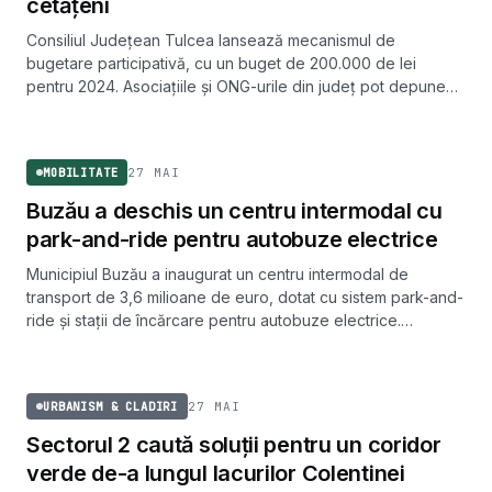
cetățeni
Consiliul Județean Tulcea lansează mecanismul de
bugetare participativă, cu un buget de 200.000 de lei
pentru 2024. Asociațiile și ONG-urile din județ pot depune
proiecte care vor fi votate online de locuitori.
MOBILITATE
27 MAI
MOBILITATE
Buzău a deschis un centru intermodal cu
park-and-ride pentru autobuze electrice
Municipiul Buzău a inaugurat un centru intermodal de
transport de 3,6 milioane de euro, dotat cu sistem park-and-
ride și stații de încărcare pentru autobuze electrice.
Investiția urmărește să scoată traficul de tranzit și
URBANISM & CLADIRI
autobuzele diesel din oraș.
27 MAI
URBANISM & CLADIRI
Sectorul 2 caută soluții pentru un coridor
verde de-a lungul lacurilor Colentinei