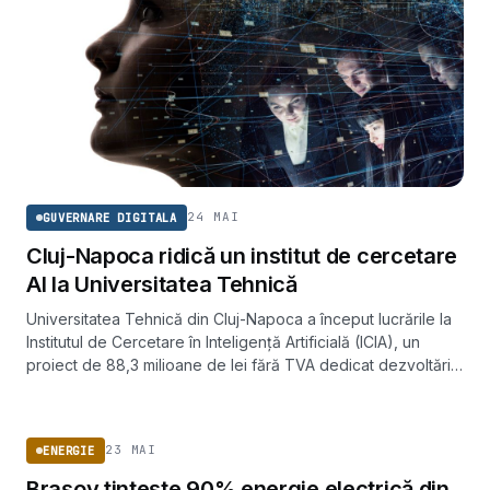
24 MAI
GUVERNARE DIGITALA
Cluj-Napoca ridică un institut de cercetare
AI la Universitatea Tehnică
Universitatea Tehnică din Cluj-Napoca a început lucrările la
Institutul de Cercetare în Inteligență Artificială (ICIA), un
proiect de 88,3 milioane de lei fără TVA dedicat dezvoltării
de tehnologii AI și transferului lor către economie.
ENERGIE
23 MAI
ENERGIE
Brașov țintește 90% energie electrică din