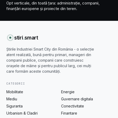
Opt verticale, din toată țara: administrație, companii,
finanțări europene și proiecte din teren.
stiri
.
smart
Știrile Industriei Smart City din România - o selecție
atent realizată, bună pentru primari, manageri din
companii publice, companii care construiesc
orașele de mâine și pentru publicul larg, cei mulți
care formăm aceste comunități.
CATEGORII
Mobilitate
Energie
Mediu
Guvernare digitala
Siguranta
Conectivitate
Urbanism & Cladiri
Finantare