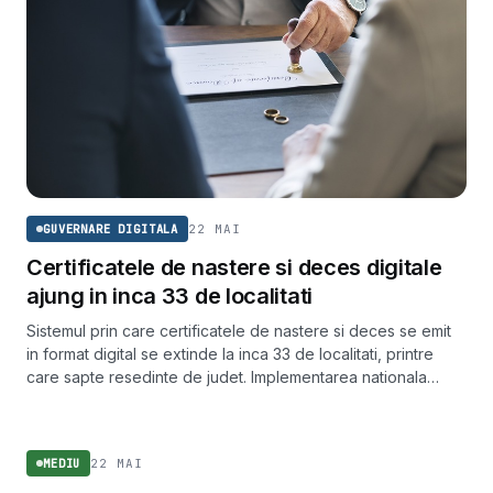
22 MAI
GUVERNARE DIGITALA
Certificatele de nastere si deces digitale
ajung in inca 33 de localitati
Sistemul prin care certificatele de nastere si deces se emit
in format digital se extinde la inca 33 de localitati, printre
care sapte resedinte de judet. Implementarea nationala
completa este programata pentru 24 septembrie 2024.
MEDIU
22 MAI
MEDIU