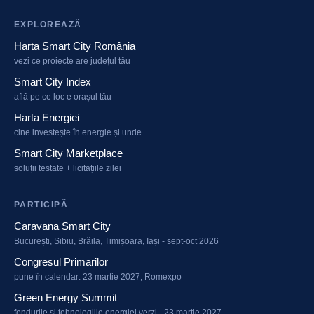
EXPLOREAZĂ
Harta Smart City România
vezi ce proiecte are județul tău
Smart City Index
află pe ce loc e orașul tău
Harta Energiei
cine investește în energie și unde
Smart City Marketplace
soluții testate + licitațiile zilei
PARTICIPĂ
Caravana Smart City
București, Sibiu, Brăila, Timișoara, Iași - sept-oct 2026
Congresul Primarilor
pune în calendar: 23 martie 2027, Romexpo
Green Energy Summit
fondurile și tehnologiile energiei verzi - 23 martie 2027