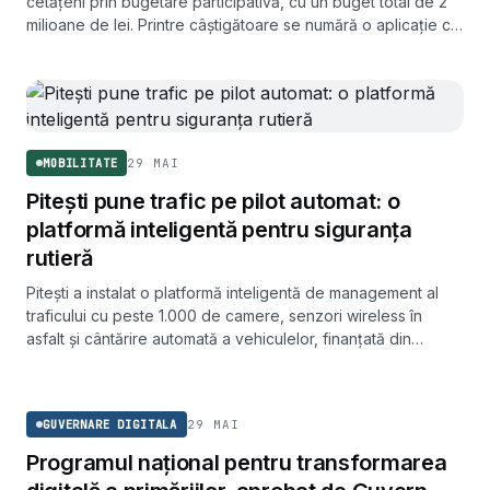
cetățeni prin bugetare participativă, cu un buget total de 2
milioane de lei. Printre câștigătoare se numără o aplicație cu
informații în timp real pentru transportul public.
29 MAI
MOBILITATE
Pitești pune trafic pe pilot automat: o
platformă inteligentă pentru siguranța
rutieră
Pitești a instalat o platformă inteligentă de management al
traficului cu peste 1.000 de camere, senzori wireless în
asfalt și cântărire automată a vehiculelor, finanțată din
fonduri europene și PNRR.
GUVERNARE DIGITALA
29 MAI
GUVERNARE DIGITALA
Programul național pentru transformarea