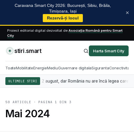
Caravana Smart City 2026: București, Sibiu, Brăila,
Timișoara, Iași
×
Rezervă-ți locul
Proiect editorial digital dezvoltat de
Asociația Română pentru Smart
City
stiri
.
smart
Harta Smart City
Toate
Mobilitate
Energie
Mediu
Guvernare digitala
Siguranta
Conectivitate
 se aplică din 2 august, dar România nu are încă legea care stabilește
ULTIMELE STIRI
50 ARTICOLE · PAGINA 1 DIN 3
Mai 2024