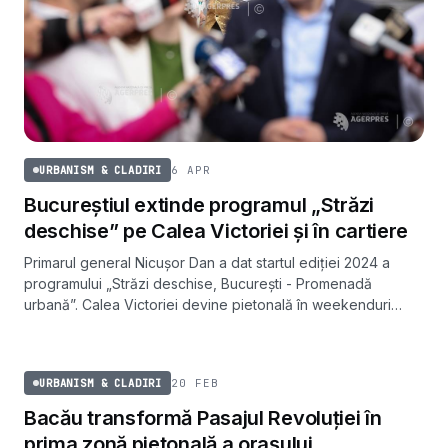
6 APR
URBANISM & CLADIRI
Bucureștiul extinde programul „Străzi
deschise” pe Calea Victoriei și în cartiere
Primarul general Nicușor Dan a dat startul ediției 2024 a
programului „Străzi deschise, București - Promenadă
urbană”. Calea Victoriei devine pietonală în weekenduri
până pe 13 octombrie, iar din săptămâna următoare
URBANISM & CLADIRI
programul ajunge și în cartierele din Sectoarele 1 și 2.
20 FEB
URBANISM & CLADIRI
Bacău transformă Pasajul Revoluției în
prima zonă pietonală a orașului