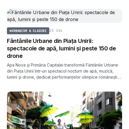
intens circulate din Capitală.
22 IUL
URBANISM & CLADIRI
Fântânile Urbane din Piața Unirii:
spectacole de apă, lumini și peste 150 de
drone
Apa Nova și Primăria Capitalei transformă Fântânile Urbane
din Piața Unirii într-un spectacol nocturn de apă, muzică,
lumini și drone, dedicat performanțelor olimpice românești.
Seria debutează pe 26 iulie 2024.