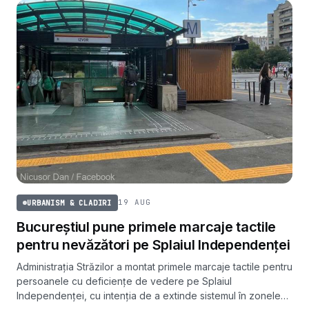
19 AUG
URBANISM & CLADIRI
Bucureștiul pune primele marcaje tactile
pentru nevăzători pe Splaiul Independenței
Administrația Străzilor a montat primele marcaje tactile pentru
persoanele cu deficiențe de vedere pe Splaiul
Independenței, cu intenția de a extinde sistemul în zonele