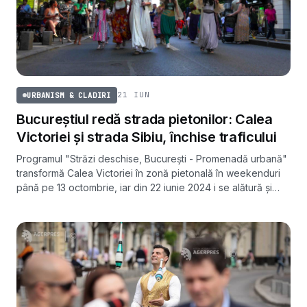
21 IUN
URBANISM & CLADIRI
Bucureștiul redă strada pietonilor: Calea
Victoriei și strada Sibiu, închise traficului
Programul "Străzi deschise, București - Promenadă urbană"
transformă Calea Victoriei în zonă pietonală în weekenduri
până pe 13 octombrie, iar din 22 iunie 2024 i se alătură și
strada Sibiu din sectorul 6.