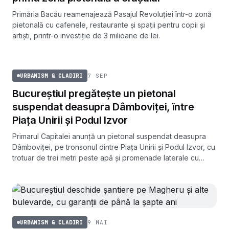
Primăria Bacău reamenajează Pasajul Revoluției într-o zonă
pietonală cu cafenele, restaurante și spații pentru copii și
artiști, printr-o investiție de 3 milioane de lei.
URBANISM & CLADIRI
7 SEP
URBANISM & CLADIRI
Bucureștiul pregătește un pietonal
suspendat deasupra Dâmboviței, între
Piața Unirii și Podul Izvor
Primarul Capitalei anunță un pietonal suspendat deasupra
Dâmboviței, pe tronsonul dintre Piața Unirii și Podul Izvor, cu
trotuar de trei metri peste apă și promenade laterale cu
piste de biciclete. Avizele sunt obținute, iar finalizarea este
estimată la un an - un an și jumătate.
9 MAI
URBANISM & CLADIRI