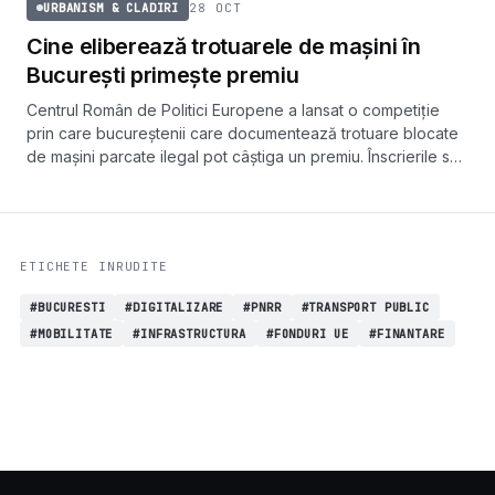
28 OCT
URBANISM & CLADIRI
Cine eliberează trotuarele de mașini în
București primește premiu
Centrul Român de Politici Europene a lansat o competiție
prin care bucureștenii care documentează trotuare blocate
de mașini parcate ilegal pot câștiga un premiu. Înscrierile se
fac prin fotografii sau videoclipuri trimise pe email.
ETICHETE INRUDITE
#BUCURESTI
#DIGITALIZARE
#PNRR
#TRANSPORT PUBLIC
#MOBILITATE
#INFRASTRUCTURA
#FONDURI UE
#FINANTARE