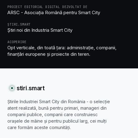
PROIECT EDITORIAL DIGITAL DEZVOLTAT DE
ARSC - Asociația Română pentru Smart City
ȘTIRI.SMART
Știri noi din Industria Smart City
ACOPERIRE
Opt verticale, din toată țara: administrație, companii,
finanțări europene și proiecte din teren.
stiri
.
smart
Știrile Industriei Smart City din România - o selecție
atent realizată, bună pentru primari, manageri din
companii publice, companii care construiesc
orașele de mâine și pentru publicul larg, cei mulți
care formăm aceste comunități.