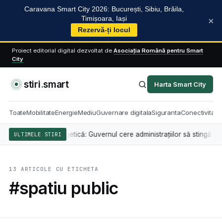
Caravana Smart City 2026: București, Sibiu, Brăila,
Timișoara, Iași
×
Rezervă-ți locul
Proiect editorial digital dezvoltat de
Asociația Română pentru Smart
City
stiri
.
smart
Harta Smart City
Toate
Mobilitate
Energie
Mediu
Guvernare digitala
Siguranta
Conectivitate
 alertă energetică: Guvernul cere administrațiilor să stingă iluminatul arh
ULTIMELE STIRI
13 ARTICOLE CU ETICHETA
#spatiu public