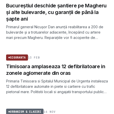
Bucureștiul deschide șantiere pe Magheru
și alte bulevarde, cu garanții de până la
șapte ani
Primarul general Nicușor Dan anunță reabilitarea a 200 de
bulevarde și a trotuarelor adiacente, începând cu artere
mari precum Magheru. Reparațiile vor fi acoperite de
garanții de 5-7 ani, iar intervenția majoră din Piața Unirii este
SIGURANTA
așteptată în 2025.
13 FEB
SIGURANTA
Timisoara amplaseaza 12 defibrilatoare in
zonele aglomerate din oras
Primaria Timisoara si Spitalul Municipal de Urgenta instaleaza
12 defibrilatoare automate in piete si cartiere cu trafic
pietonal mare. Politistii locali si angajatii transportului public
vor fi instruiti sa le foloseasca.
URBANISM & CLADIRI
16 NOV
URBANISM & CLADIRI