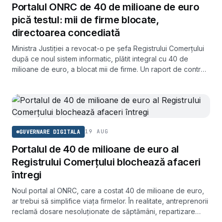
Portalul ONRC de 40 de milioane de euro
pică testul: mii de firme blocate,
directoarea concediată
Ministra Justiției a revocat-o pe șefa Registrului Comerțului
după ce noul sistem informatic, plătit integral cu 40 de
milioane de euro, a blocat mii de firme. Un raport de control
a constatat management defectuos și testare insuficientă.
19 AUG
GUVERNARE DIGITALA
Portalul de 40 de milioane de euro al
Registrului Comerțului blochează afaceri
întregi
Noul portal al ONRC, care a costat 40 de milioane de euro,
ar trebui să simplifice viața firmelor. În realitate, antreprenorii
reclamă dosare nesoluționate de săptămâni, repartizare
aleatorie disfuncțională și afaceri puse pe pauză.