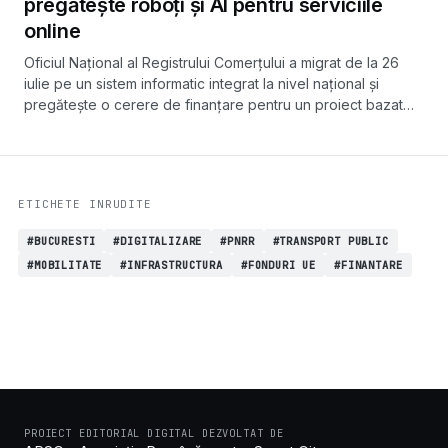
pregătește roboți și AI pentru serviciile
online
Oficiul Național al Registrului Comerțului a migrat de la 26
iulie pe un sistem informatic integrat la nivel național și
pregătește o cerere de finanțare pentru un proiect bazat
pe robotică și inteligență artificială. Activitățile repetitive ar
urma să fie preluate de roboți, iar furnizarea de informații să
devină integral online.
ETICHETE INRUDITE
#BUCURESTI
#DIGITALIZARE
#PNRR
#TRANSPORT PUBLIC
#MOBILITATE
#INFRASTRUCTURA
#FONDURI UE
#FINANTARE
PROIECT EDITORIAL DIGITAL DEZVOLTAT DE