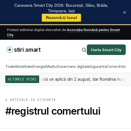
Caravana Smart City 2026: București, Sibiu, Brăila,
Timișoara, Iași
×
Rezervă-ți locul
Proiect editorial digital dezvoltat de
Asociația Română pentru Smart
City
stiri
.
smart
Harta Smart City
Toate
Mobilitate
Energie
Mediu
Guvernare digitala
Siguranta
Conectivitate
 inteligența artificială se aplică din 2 august, dar România nu are înc
ULTIMELE STIRI
6 ARTICOLE CU ETICHETA
#registrul comertului