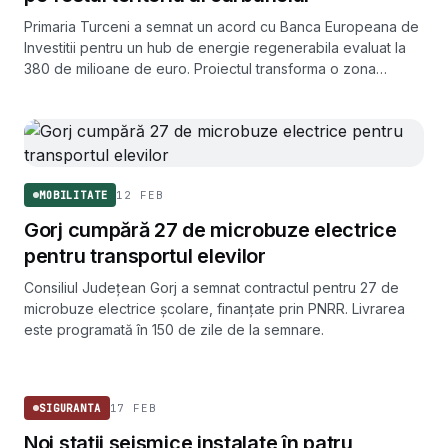
Primaria Turceni a semnat un acord cu Banca Europeana de
Investitii pentru un hub de energie regenerabila evaluat la
380 de milioane de euro. Proiectul transforma o zona
istorica a carbunelui din Gorj in pol de tranzitie verde.
12 FEB
MOBILITATE
Gorj cumpără 27 de microbuze electrice
pentru transportul elevilor
Consiliul Județean Gorj a semnat contractul pentru 27 de
microbuze electrice școlare, finanțate prin PNRR. Livrarea
este programată în 150 de zile de la semnare.
SIGURANTA
17 FEB
SIGURANTA
Noi stații seismice instalate în patru