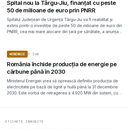
Spital nou la Târgu-Jiu, finanțat cu peste
50 de milioane de euro prin PNRR
Spitalul Județean de Urgență Târgu-Jiu va fi reabilitat și
extins printr-o investiție de peste 50 de milioane de euro din
PNRR, cea mai mare alocare din țară pe sănătate, a anunțat
deputatul Mihai Weber.
ENERGIE
7 IUN
ENERGIE
România închide producția de energie pe
cărbune până în 2030
Ministerul Energiei vrea să oprească definitiv producția de
electricitate pe bază de lignit și huilă până la 31 decembrie
2030. Este vorba de retragerea a 4.920 MW din sistem, cu
măsuri sociale pentru zonele miniere.
ETICHETE INRUDITE