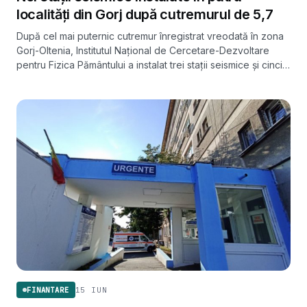
localități din Gorj după cutremurul de 5,7
După cel mai puternic cutremur înregistrat vreodată în zona
Gorj-Oltenia, Institutul Național de Cercetare-Dezvoltare
pentru Fizica Pământului a instalat trei stații seismice și cinci
unități GPS în patru localități pentru a urmări replicile și
deformările scoarței.
15 IUN
FINANTARE