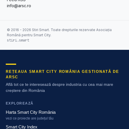
info@arsc.ro
© 2016 - 2026 Stiri Smart. Toate drepturile rezervate Asociația
Română pentru Smart City.
stiri.smart
REȚEAUA SMART CITY ROMÂNIA GESTIONATĂ DE
ARSC
Află tot ce te interesează despre industria cu cea mai mare
creștere din România
EXPLOREAZĂ
Harta Smart City România
vezi ce proiecte are județul tău
Smart City Index