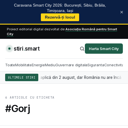
Caravana Smart City 2026: București, Sibiu, Brăila,
Timișoara, Iași
×
Rezervă-ți locul
Proiect editorial digital dezvoltat de
Asociația Română pentru Smart
City
stiri
.
smart
Harta Smart City
Toate
Mobilitate
Energie
Mediu
Guvernare digitala
Siguranta
Conectivitate
nța artificială se aplică din 2 august, dar România nu are încă legea 
ULTIMELE STIRI
6 ARTICOLE CU ETICHETA
#Gorj