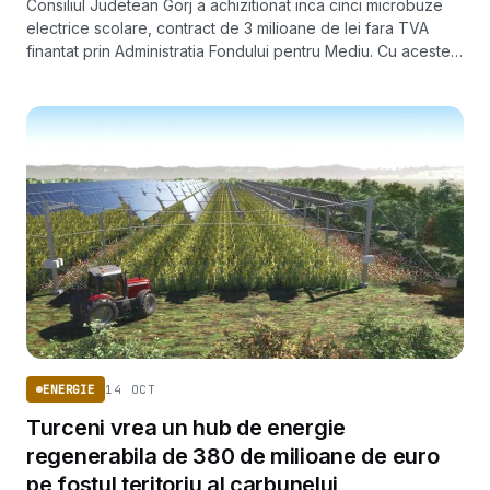
Consiliul Judetean Gorj a achizitionat inca cinci microbuze
electrice scolare, contract de 3 milioane de lei fara TVA
finantat prin Administratia Fondului pentru Mediu. Cu acestea,
43 de localitati din judet vor avea transport scolar adaptat la
standarde europene.
14 OCT
ENERGIE
Turceni vrea un hub de energie
regenerabila de 380 de milioane de euro
pe fostul teritoriu al carbunelui