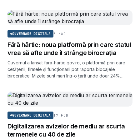
3 MAR
GUVERNARE DIGITALA
Fără hârtie: noua platformă prin care statul
vrea să afle unde îl strânge birocrația
Guvernul a lansat fara-hartie.gov.ro, o platformă prin care
cetățenii, firmele și funcționarii pot raporta blocajele
birocratice. Mizele sunt mari într-o țară unde doar 24%
dintre cetățeni folosesc e-guvernarea, față de 75% media
UE.
17 FEB
GUVERNARE DIGITALA
Digitalizarea avizelor de mediu ar scurta
termenele cu 40 de zile