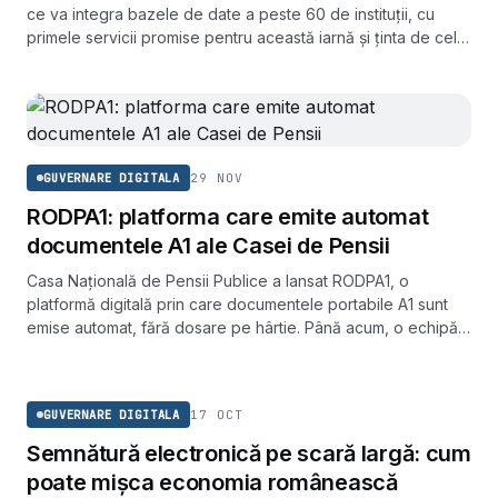
ce va integra bazele de date a peste 60 de instituții, cu
primele servicii promise pentru această iarnă și ținta de cel
puțin 60 de servicii publice până la finalul lui 2026.
29 NOV
GUVERNARE DIGITALA
RODPA1: platforma care emite automat
documentele A1 ale Casei de Pensii
Casa Națională de Pensii Publice a lansat RODPA1, o
platformă digitală prin care documentele portabile A1 sunt
emise automat, fără dosare pe hârtie. Până acum, o echipă
de 15-20 de oameni procesa manual circa 80.000 de cereri
GUVERNARE DIGITALA
pe an.
17 OCT
GUVERNARE DIGITALA
Semnătură electronică pe scară largă: cum
poate mișca economia românească