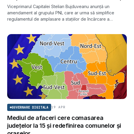
Viceprimarul Capitalei Stelian Bujduveanu anunță un
amendament al grupului PNL care ar urma să simplifice
regulamentul de amplasare a stațiilor de încărcare a
mașinilor electrice. El acuză că regulile propuse de Direcția
de Urbanism adaugă birocrație peste legislația națională.
19 APR
GUVERNARE DIGITALA
Mediul de afaceri cere comasarea
județelor la 15 și redefinirea comunelor și
orașelor