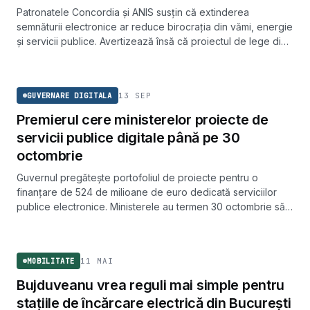
Patronatele Concordia și ANIS susțin că extinderea
semnăturii electronice ar reduce birocrația din vămi, energie
și servicii publice. Avertizează însă că proiectul de lege din
Parlament riscă să restrângă piața în loc să o deschidă.
GUVERNARE DIGITALA
13 SEP
GUVERNARE DIGITALA
Premierul cere ministerelor proiecte de
servicii publice digitale până pe 30
octombrie
Guvernul pregătește portofoliul de proiecte pentru o
finanțare de 524 de milioane de euro dedicată serviciilor
publice electronice. Ministerele au termen 30 octombrie să
depună proiectele.
MOBILITATE
11 MAI
MOBILITATE
Bujduveanu vrea reguli mai simple pentru
stațiile de încărcare electrică din București