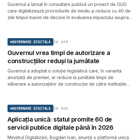
Guvernul a lansat în consultare publică un proiect de OUG
care digitalizează procedurile de mediu și reduce cu 40 de
zile timpul maxim de decizie în evaluarea impactului asupra
mediului.
GUVERNARE DIGITALA
30 APR
GUVERNARE DIGITALA
Guvernul vrea timpi de autorizare a
construcțiilor reduși la jumătate
Guvernul a adoptat o soluție legislativă care, în varianta
anunțată de premier, ar reduce la jumătate timpii de
eliberare a autorizațiilor de construcție de către instituțiile
publice. Măsura vizează simplificarea birocrației din
GUVERNARE DIGITALA
urbanism.
20 AUG
GUVERNARE DIGITALA
Aplicația unică: statul promite 60 de
servicii publice digitale până în 2026
Ministrul Digitalizării, Bogdan Ivan, anunță o platformă unică