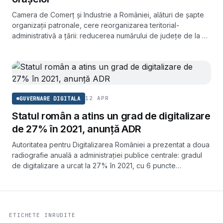
Camera de Comerț și Industrie a României, alături de șapte
organizații patronale, cere reorganizarea teritorial-
administrativă a țării: reducerea numărului de județe de la 41
plus București la 15 și praguri minime de populație pentru
comune și orașe. Miza declarată: economii majore la
aparatul birocratic și echilibrarea bugetului de stat.
12 APR
GUVERNARE DIGITALA
Statul român a atins un grad de digitalizare
de 27% în 2021, anunță ADR
Autoritatea pentru Digitalizarea României a prezentat a doua
radiografie anuală a administrației publice centrale: gradul
de digitalizare a urcat la 27% în 2021, cu 6 puncte
procentuale peste nivelul din 2020.
ETICHETE INRUDITE