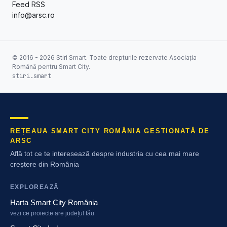
Feed RSS
info@arsc.ro
© 2016 - 2026 Stiri Smart. Toate drepturile rezervate Asociația
Română pentru Smart City.
stiri.smart
REȚEAUA SMART CITY ROMÂNIA GESTIONATĂ DE
ARSC
Află tot ce te interesează despre industria cu cea mai mare
creștere din România
EXPLOREAZĂ
Harta Smart City România
vezi ce proiecte are județul tău