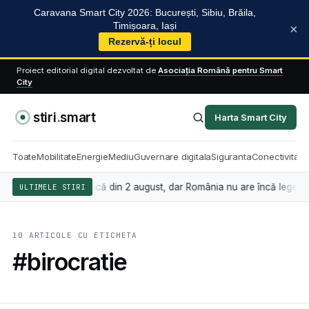
Caravana Smart City 2026: București, Sibiu, Brăila,
Timișoara, Iași
×
Rezervă-ți locul
Proiect editorial digital dezvoltat de
Asociația Română pentru Smart
City
stiri
.
smart
Harta Smart City
Toate
Mobilitate
Energie
Mediu
Guvernare digitala
Siguranta
Conectivitate
 artificială se aplică din 2 august, dar România nu are încă legea care
ULTIMELE STIRI
10 ARTICOLE CU ETICHETA
#birocratie