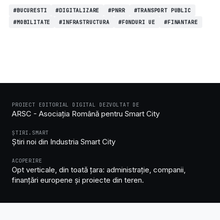
#BUCURESTI
#DIGITALIZARE
#PNRR
#TRANSPORT PUBLIC
#MOBILITATE
#INFRASTRUCTURA
#FONDURI UE
#FINANTARE
PROIECT EDITORIAL DIGITAL DEZVOLTAT DE
ARSC - Asociația Română pentru Smart City
ȘTIRI.SMART
Știri noi din Industria Smart City
ACOPERIRE
Opt verticale, din toată țara: administrație, companii,
finanțări europene și proiecte din teren.