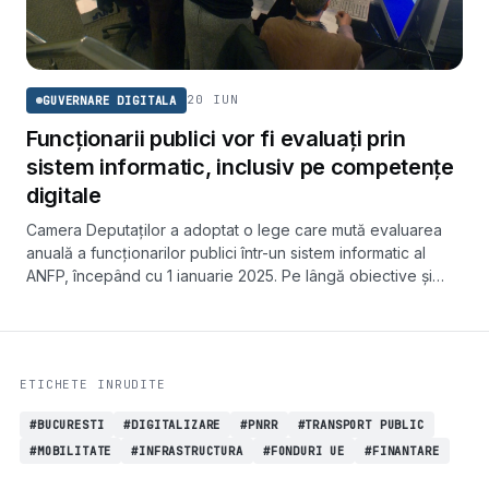
20 IUN
GUVERNARE DIGITALA
Funcționarii publici vor fi evaluați prin
sistem informatic, inclusiv pe competențe
digitale
Camera Deputaților a adoptat o lege care mută evaluarea
anuală a funcționarilor publici într-un sistem informatic al
ANFP, începând cu 1 ianuarie 2025. Pe lângă obiective și
criterii de performanță, evaluarea va măsura și nivelul
competențelor digitale.
ETICHETE INRUDITE
#BUCURESTI
#DIGITALIZARE
#PNRR
#TRANSPORT PUBLIC
#MOBILITATE
#INFRASTRUCTURA
#FONDURI UE
#FINANTARE