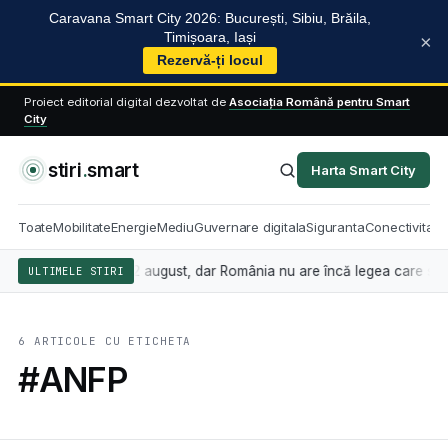
Caravana Smart City 2026: București, Sibiu, Brăila,
Timișoara, Iași
×
Rezervă-ți locul
Proiect editorial digital dezvoltat de
Asociația Română pentru Smart
City
stiri
.
smart
Harta Smart City
Toate
Mobilitate
Energie
Mediu
Guvernare digitala
Siguranta
Conectivitate
ială se aplică din 2 august, dar România nu are încă legea care stabile
ULTIMELE STIRI
6 ARTICOLE CU ETICHETA
#ANFP