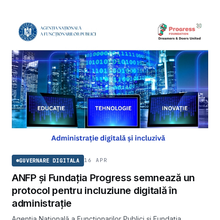
16 APR
GUVERNARE DIGITALA
ANFP și Fundația Progress semnează un
protocol pentru incluziune digitală în
administrație
Agenția Națională a Funcționarilor Publici și Fundația