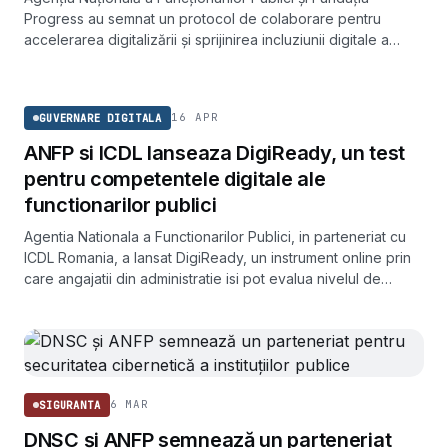
Progress au semnat un protocol de colaborare pentru
accelerarea digitalizării și sprijinirea incluziunii digitale a
categoriilor vulnerabile prin serviciile publice.
GUVERNARE DIGITALA
16 APR
GUVERNARE DIGITALA
ANFP si ICDL lanseaza DigiReady, un test
pentru competentele digitale ale
functionarilor publici
Agentia Nationala a Functionarilor Publici, in parteneriat cu
ICDL Romania, a lansat DigiReady, un instrument online prin
care angajatii din administratie isi pot evalua nivelul de
pregatire digitala.
6 MAR
SIGURANTA
DNSC și ANFP semnează un parteneriat