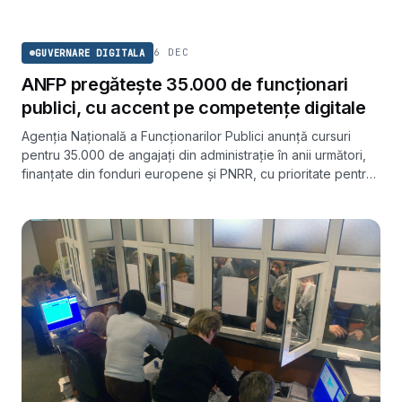
din administrația publică centrală. În prima fază vizează circa
GUVERNARE DIGITALA
65.000 de angajați.
6 DEC
GUVERNARE DIGITALA
ANFP pregătește 35.000 de funcționari
publici, cu accent pe competențe digitale
Agenția Națională a Funcționarilor Publici anunță cursuri
pentru 35.000 de angajați din administrație în anii următori,
finanțate din fonduri europene și PNRR, cu prioritate pentru
competențele digitale.