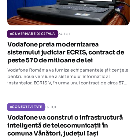
24 IUL
GUVERNARE DIGITALA
Vodafone preia modernizarea
sistemului judiciar ECRIS, contract de
peste 570 de milioane de lei
Vodafone România va furniza echipamentele și licențele
pentru noua versiune a sistemului informatic al
instanțelor, ECRIS V, în urma unui contract de circa 570
de milioane de lei pe patru ani. O licitație anterioară,
CONECTIVITATE
mai scumpă, fusese anulată.
16 IUL
CONECTIVITATE
Vodafone va construi o infrastructură
inteligentă de telecomunicații în
comuna Vânători, județul Iași