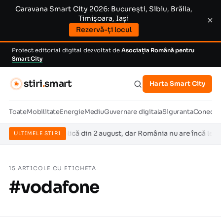
Caravana Smart City 2026: București, Sibiu, Brăila,
Timișoara, Iași
×
Rezervă-ți locul
Proiect editorial digital dezvoltat de
Asociația Română pentru
Smart City
stiri
.
smart
Harta Smart City
Toate
Mobilitate
Energie
Mediu
Guvernare digitala
Siguranta
Conectiv
cială se aplică din 2 august, dar România nu are încă legea care s
ULTIMELE STIRI
15 ARTICOLE CU ETICHETA
#vodafone