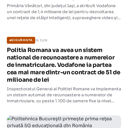
Primăria Vânători, din județul Iași, a atribuit Vodafone
un contract de 1,4 milioane de lei pentru dezvoltarea
unei rețele de stâlpi inteligenți, supraveghere video și
WiFi public. Proiectul vizează crearea unui ecosistem de
SIGURANTA
guvernare inteligentă la nivel local.
16 IUN
SIGURANTA
Politia Romana va avea un sistem
national de recunoastere a numerelor
de inmatriculare. Vodafone ia partea
cea mai mare dintr-un contract de 51 de
milioane de lei
Inspectoratul General al Politiei Romane va implementa
un sistem automat de recunoastere a numerelor de
inmatriculare, cu peste 1.100 de camere fixe la nivel
national. Contractul, de 51,5 milioane de lei fara TVA, a
fost castigat de Vodafone Romania si Arctic Stream.