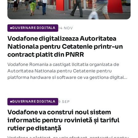
14 NOV
GUVERNARE DIGITALA
Vodafone digitalizeaza Autoritatea
Nationala pentru Cetatenie printr-un
contract platit din PNRR
Vodafone Romania a castigat licitatia organizata de
Autoritatea Nationala pentru Cetatenie pentru
platforma hardware si software ce va gestiona digital
dosarele de cetatenie. Contractul, semnat la 6,03
GUVERNARE DIGITALA
milioane lei fara TVA, este finantat prin PNRR.
9 SEP
GUVERNARE DIGITALA
Vodafone va construi noul sistem
informatic pentru rovinietă și tariful
rutier pe distanță