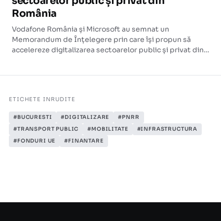
sectoarelor public și privat din
România
Vodafone România și Microsoft au semnat un
Memorandum de Înțelegere prin care își propun să
accelereze digitalizarea sectoarelor public și privat din
România, cu accent pe educație, cercetare și
competențe digitale.
ETICHETE INRUDITE
#BUCURESTI
#DIGITALIZARE
#PNRR
#TRANSPORT PUBLIC
#MOBILITATE
#INFRASTRUCTURA
#FONDURI UE
#FINANTARE