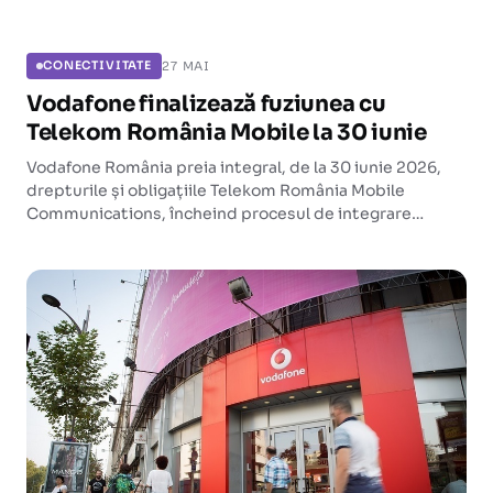
CONECTIVITATE
27 MAI
CONECTIVITATE
Vodafone finalizează fuziunea cu
Telekom România Mobile la 30 iunie
Vodafone România preia integral, de la 30 iunie 2026,
drepturile și obligațiile Telekom România Mobile
Communications, încheind procesul de integrare
început după achiziția din toamna lui 2025.