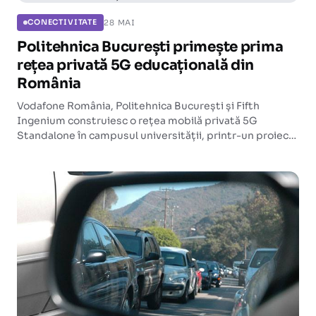
28 MAI
CONECTIVITATE
Politehnica București primește prima
rețea privată 5G educațională din
România
Vodafone România, Politehnica București și Fifth
Ingenium construiesc o rețea mobilă privată 5G
Standalone în campusul universității, printr-un proiect
de 2,9 milioane de euro susținut de Comisia Europeană.