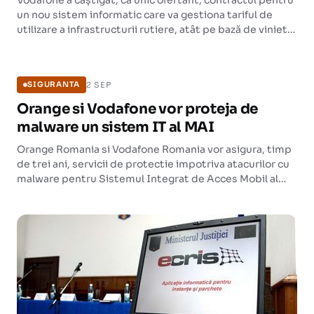
Vodafone a câștigat, ca unic ofertant, contractul pentru
un nou sistem informatic care va gestiona tariful de
utilizare a infrastructurii rutiere, atât pe bază de vinietă,
cât și în funcție de distanța parcursă. Valoarea atribuită
SIGURANTA
este de 224,496 milioane de lei fără TVA.
2 SEP
SIGURANTA
Orange si Vodafone vor proteja de
malware un sistem IT al MAI
Orange Romania si Vodafone Romania vor asigura, timp
de trei ani, servicii de protectie impotriva atacurilor cu
malware pentru Sistemul Integrat de Acces Mobil al
Ministerului Afacerilor Interne. Contractul are o valoare
totala estimata de aproape 40 de milioane de lei.