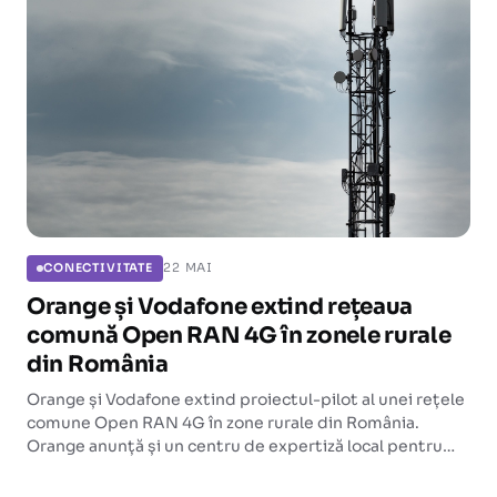
22 MAI
CONECTIVITATE
Orange și Vodafone extind rețeaua
comună Open RAN 4G în zonele rurale
din România
Orange și Vodafone extind proiectul-pilot al unei rețele
comune Open RAN 4G în zone rurale din România.
Orange anunță și un centru de expertiză local pentru
implementările la scară din Europa.
CONECTIVITATE