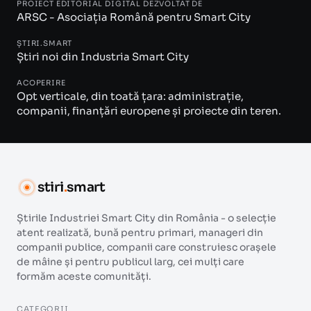
PROIECT EDITORIAL DIGITAL DEZVOLTAT DE
ARSC - Asociația Română pentru Smart City
ȘTIRI.SMART
Știri noi din Industria Smart City
ACOPERIRE
Opt verticale, din toată țara: administrație,
companii, finanțări europene și proiecte din teren.
stiri
.
smart
Știrile Industriei Smart City din România - o selecție
atent realizată, bună pentru primari, manageri din
companii publice, companii care construiesc orașele
de mâine și pentru publicul larg, cei mulți care
formăm aceste comunități.
CATEGORII