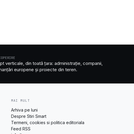
COPERIRE
pt verticale, din toată țara: administrație, companii,
inanțări europene și proiecte din teren.
MAI MULT
Arhiva pe luni
Despre Stiri Smart
Termeni, cookies si politica editoriala
Feed RSS