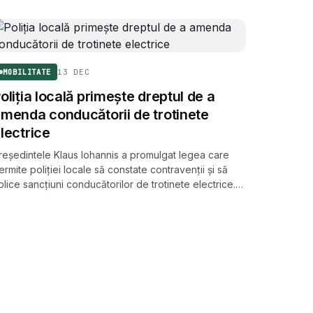
13 DEC
MOBILITATE
oliția locală primește dreptul de a
menda conducătorii de trotinete
lectrice
reședintele Klaus Iohannis a promulgat legea care
ermite poliției locale să constate contravenții și să
plice sancțiuni conducătorilor de trotinete electrice.
odificarea extinde atribuțiile rutiere ale agenților
cali.