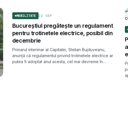
MOBILITATE
22 SEP
MOBILITATE
Bucureștiul pregătește un regulament
pentru trotinetele electrice, posibil din
P
decembrie
a
Primarul interimar al Capitalei, Stelian Bujduveanu,
e
anunță că regulamentul privind trotinetele electrice ar
putea fi adoptat anul acesta, cel mai devreme în
P
decembrie. Documentul vizează atât operatorii de
p
ride-sharing, cât și regulile de circulație pe drumurile
a
publice.
M
lo