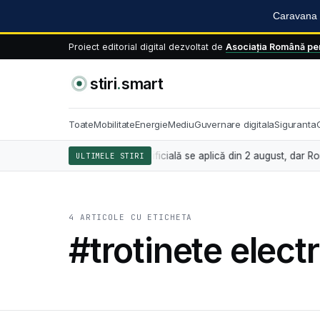
Caravana S
Proiect editorial digital dezvoltat de
Asociația Română pen
stiri
.
smart
Toate
Mobilitate
Energie
Mediu
Guvernare digitala
Siguranta
pean privind inteligența artificială se aplică din 2 august, dar Români
ULTIMELE STIRI
4 ARTICOLE CU ETICHETA
#trotinete elect