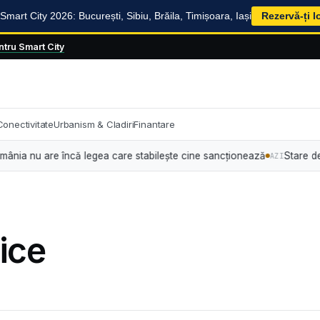
mart City 2026: București, Sibiu, Brăila, Timișoara, Iași
Rezervă-ți l
tru Smart City
Conectivitate
Urbanism & Cladiri
Finantare
a nu are încă legea care stabilește cine sancționează
Stare de alert
AZI
rice