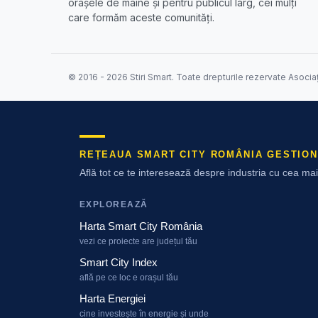
orașele de mâine și pentru publicul larg, cei mulți
care formăm aceste comunități.
© 2016 - 2026 Stiri Smart. Toate drepturile rezervate Asocia
REȚEAUA SMART CITY ROMÂNIA GESTION
Află tot ce te interesează despre industria cu cea m
EXPLOREAZĂ
Harta Smart City România
vezi ce proiecte are județul tău
Smart City Index
află pe ce loc e orașul tău
Harta Energiei
cine investește în energie și unde