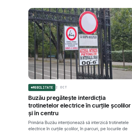
2 OCT
MOBILITATE
Buzău pregătește interdicția
trotinetelor electrice în curțile școlilor
și în centru
Primăria Buzău intenționează să interzică trotinetele
electrice în curțile școlilor, în parcuri, pe locurile de