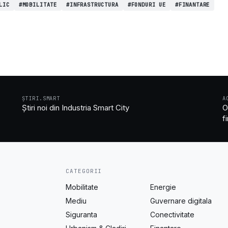
LIC
#MOBILITATE
#INFRASTRUCTURA
#FONDURI UE
#FINANTARE
ȘTIRI.SMART
A
Știri noi din Industria Smart City
O
f
CATEGORII
Mobilitate
Energie
Mediu
Guvernare digitala
Siguranta
Conectivitate