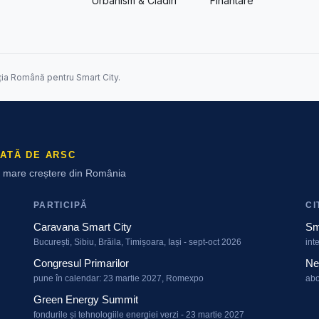
Urbanism & Cladiri
Finantare
ția Română pentru Smart City.
ATĂ DE ARSC
ai mare creștere din România
PARTICIPĂ
CI
Caravana Smart City
Sm
București, Sibiu, Brăila, Timișoara, Iași - sept-oct 2026
int
Congresul Primarilor
Ne
pune în calendar: 23 martie 2027, Romexpo
abo
Green Energy Summit
fondurile și tehnologiile energiei verzi - 23 martie 2027