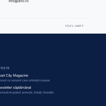
info@arsc.ro
stiri.smart
TEȘTE
art City Magazine
erviuri cu oamenii care schimbă orașele
wsletter săptămânal
nează-te gratuit: proiecte, licitații, finanțări