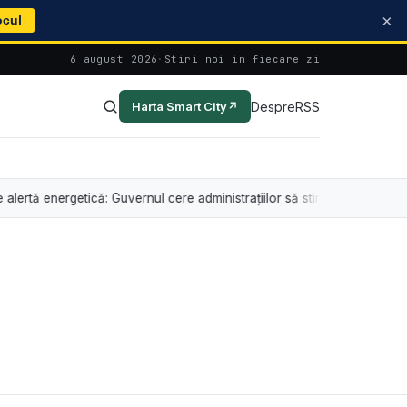
×
ocul
6 august 2026
·
Stiri noi in fiecare zi
Despre
RSS
Harta Smart City
↗
ă energetică: Guvernul cere administrațiilor să stingă iluminatul arhitectu