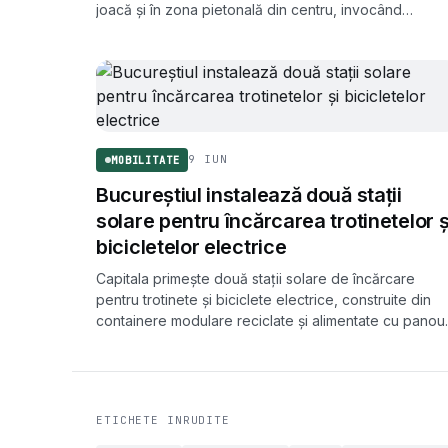
joacă și în zona pietonală din centru, invocând
pericolul de accidente. Măsura ar urma să intre în
vigoare în 2026, după dezbatere publică și aprobar
Consiliului Local.
9 IUN
MOBILITATE
Bucureștiul instalează două stații
solare pentru încărcarea trotinetelor ș
bicicletelor electrice
Capitala primește două stații solare de încărcare
pentru trotinete și biciclete electrice, construite din
containere modulare reciclate și alimentate cu panour
fotovoltaice. Una funcționează lângă stația de metro
Izvor, cu acces public gratuit.
ETICHETE INRUDITE