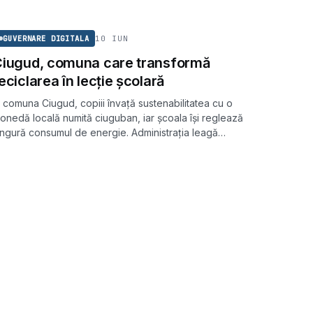
GUVERNARE DIGITALA
10 IUN
GUVERNARE DIGITALA
iugud, comuna care transformă
eciclarea în lecție școlară
n comuna Ciugud, copiii învață sustenabilitatea cu o
onedă locală numită ciuguban, iar școala își reglează
ingură consumul de energie. Administrația leagă
ducația de infrastructura verde și de un sistem de
olectare selectivă inspirat din Coreea de Sud.