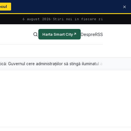
×
ocul
6 august 2026
·
Stiri noi in fiecare zi
Despre
RSS
Harta Smart City
↗
ernul cere administrațiilor să stingă iluminatul arhitectural între orele 