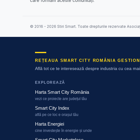
care formăm aceste comunități.
© 2016 - 2026 Stiri Smart. Toate drepturile rezervate Asocia
REȚEAUA SMART CITY ROMÂNIA GESTION
Află tot ce te interesează despre industria cu cea m
EXPLOREAZĂ
Harta Smart City România
vezi ce proiecte are județul tău
Smart City Index
află pe ce loc e orașul tău
Harta Energiei
cine investește în energie și unde
Smart City Marketplace