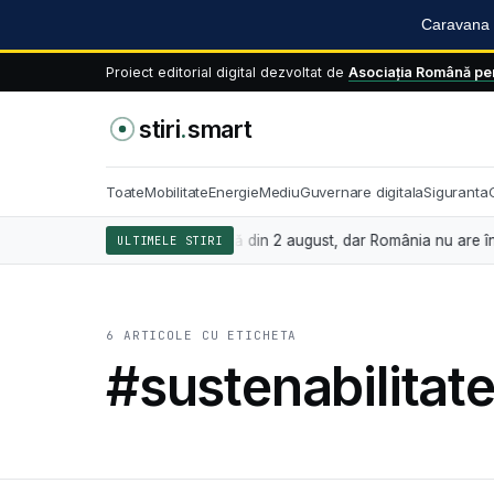
Caravana S
Proiect editorial digital dezvoltat de
Asociația Română pen
stiri
.
smart
Toate
Mobilitate
Energie
Mediu
Guvernare digitala
Siguranta
eligența artificială se aplică din 2 august, dar România nu are încă l
ULTIMELE STIRI
6 ARTICOLE CU ETICHETA
#sustenabilitat