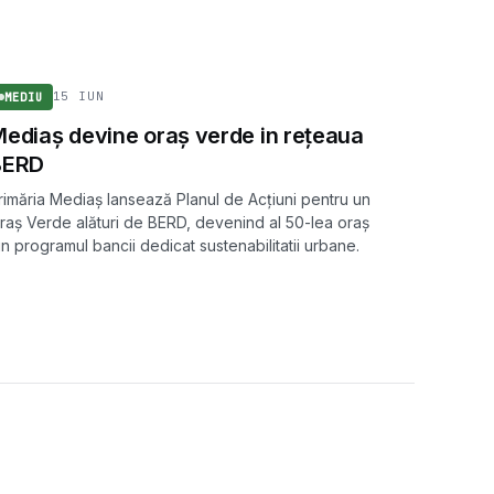
MEDIU
15 IUN
MEDIU
ediaș devine oraș verde in rețeaua
BERD
rimăria Mediaș lansează Planul de Acțiuni pentru un
raș Verde alături de BERD, devenind al 50-lea oraș
in programul bancii dedicat sustenabilitatii urbane.