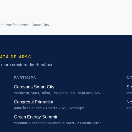
ția Română pentru Smart City.
ATĂ DE ARSC
ai mare creștere din România
PARTICIPĂ
CI
Caravana Smart City
Sm
București, Sibiu, Brăila, Timișoara, Iași - sept-oct 2026
int
Congresul Primarilor
Ne
pune în calendar: 23 martie 2027, Romexpo
abo
Green Energy Summit
fondurile și tehnologiile energiei verzi - 23 martie 2027