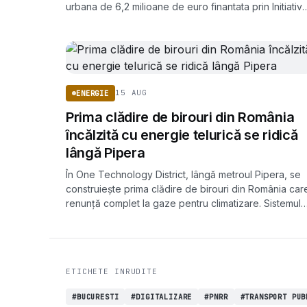
urbana de 6,2 milioane de euro finantata prin Initiativ
Urbana Europeana. Lucrarile vizeaza un bloc reabilita
sustenabil si transformarea fostului restaurant Favorit
intr-un centru de inovare comunitara, cu finalizare
estimata in primavara lui 2029.
15 AUG
ENERGIE
Prima clădire de birouri din România
încălzită cu energie telurică se ridică
lângă Pipera
În One Technology District, lângă metroul Pipera, se
construiește prima clădire de birouri din România car
renunță complet la gaze pentru climatizare. Sistemul
geotermal va deservi viitorul sediu Infineon, cu
deschidere în 2026.
ETICHETE INRUDITE
#BUCURESTI
#DIGITALIZARE
#PNRR
#TRANSPORT PUB