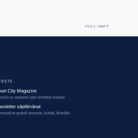
stiri.smart
TEȘTE
art City Magazine
erviuri cu oamenii care schimbă orașele
wsletter săptămânal
nează-te gratuit: proiecte, licitații, finanțări