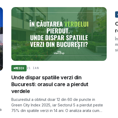
C
r
Î
m
s
e
c
21 IAN
MEDIU
Unde dispar spatiile verzi din
Bucuresti: orasul care a pierdut
verdele
Bucurestiul a obtinut doar 12 din 60 de puncte in
Green City Index 2025, iar Sectorul 5 a pierdut peste
a
75% din spatiile verzi in 14 ani. O analiza arata cum
retrocedarile si betonarea erodeaza verdele capitalei.