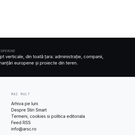
COPERIRE
pt verticale, din toată țara: administrație, companii,
inanțări europene și proiecte din teren.
MAI MULT
Arhiva pe luni
Despre Stiri Smart
Termeni, cookies si politica editoriala
Feed RSS
info@arsc.ro