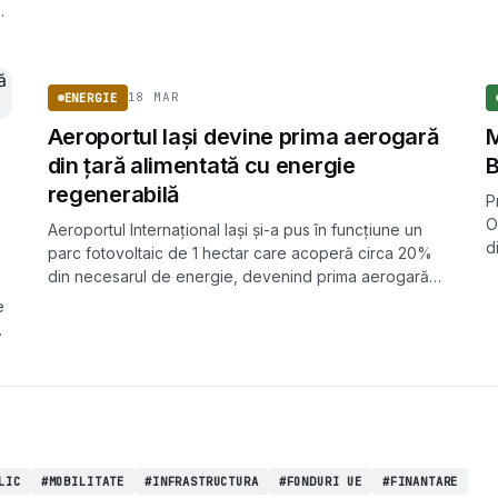
a
t
ENERGIE
18 MAR
ENERGIE
Aeroportul Iași devine prima aerogară
M
din țară alimentată cu energie
regenerabilă
P
O
Aeroportul Internațional Iași și-a pus în funcțiune un
d
parc fotovoltaic de 1 hectar care acoperă circa 20%
din necesarul de energie, devenind prima aerogară
din România alimentată parțial din surse regenerabile.
e
LIC
#MOBILITATE
#INFRASTRUCTURA
#FONDURI UE
#FINANTARE