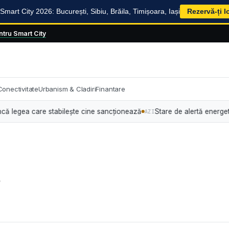
mart City 2026: București, Sibiu, Brăila, Timișoara, Iași
Rezervă-ți l
tru Smart City
Conectivitate
Urbanism & Cladiri
Finantare
egea care stabilește cine sancționează
Stare de alertă energetică: Guv
AZI
e