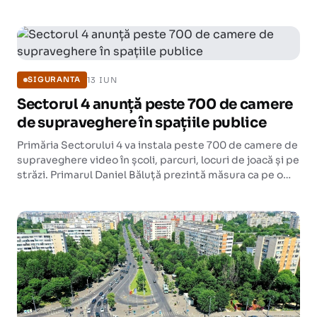
Sectorul 4 amenajează o fântână arteziană muzicală, o
zonă de plajă pe iarbă și o parcare supraetajată la
intrare.
13 IUN
SIGURANTA
Sectorul 4 anunță peste 700 de camere
de supraveghere în spațiile publice
Primăria Sectorului 4 va instala peste 700 de camere de
supraveghere video în școli, parcuri, locuri de joacă și pe
străzi. Primarul Daniel Băluță prezintă măsura ca pe o
extindere a unei rețele de siguranță urbană.