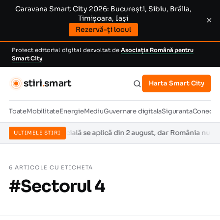
Caravana Smart City 2026: București, Sibiu, Brăila,
Timișoara, Iași
×
Rezervă-ți locul
Proiect editorial digital dezvoltat de
Asociația Română pentru
Smart City
stiri
.
smart
Harta Smart City
Toate
Mobilitate
Energie
Mediu
Guvernare digitala
Siguranta
Conectiv
eligența artificială se aplică din 2 august, dar România nu are înc
ULTIMELE STIRI
6 ARTICOLE CU ETICHETA
#Sectorul 4