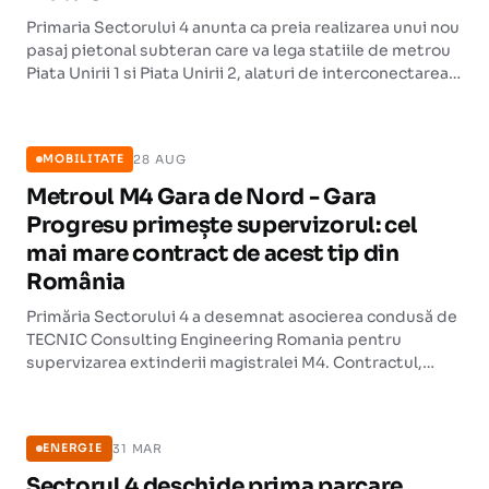
Primaria Sectorului 4 anunta ca preia realizarea unui nou
pasaj pietonal subteran care va lega statiile de metrou
Piata Unirii 1 si Piata Unirii 2, alaturi de interconectarea
liniei de tramvai dintre Piata Sfantul Gheorghe si Piata
MOBILITATE
Unirii.
28 AUG
MOBILITATE
Metroul M4 Gara de Nord - Gara
Progresu primește supervizorul: cel
mai mare contract de acest tip din
România
Primăria Sectorului 4 a desemnat asocierea condusă de
TECNIC Consulting Engineering Romania pentru
supervizarea extinderii magistralei M4. Contractul,
estimat la 289 de milioane de lei, este cel mai mare de
ENERGIE
acest tip atribuit vreodată în România.
31 MAR
ENERGIE
Sectorul 4 deschide prima parcare