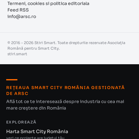
Termeni, cookies si politica editoriala
Feed RSS
info@arsc.ro
© 2016 - 2026 Stiri Smart. Toate drepturile rezervate Asociația
Română pentru Smart City.
stiri.smart
REȚEAUA SMART CITY ROMÂNIA GESTIONATĂ
DE ARSC
Află tot ce te interesează despre industria cu cea mai
mare creștere din România
EXPLOREAZĂ
Harta Smart City România
vezi ce proiecte are județul tău