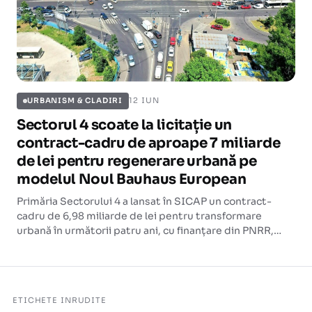
12 IUN
URBANISM & CLADIRI
Sectorul 4 scoate la licitație un
contract-cadru de aproape 7 miliarde
de lei pentru regenerare urbană pe
modelul Noul Bauhaus European
Primăria Sectorului 4 a lansat în SICAP un contract-
cadru de 6,98 miliarde de lei pentru transformare
urbană în următorii patru ani, cu finanțare din PNRR,
POR 2021-2027, credite și buget propriu. Sectorul va fi
împărțit în 10 zone de dezvoltare, pe principiile Noului
Bauhaus European.
ETICHETE INRUDITE