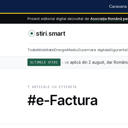
Caravana S
Proiect editorial digital dezvoltat de
Asociația Română pen
stiri
.
smart
Toate
Mobilitate
Energie
Mediu
Guvernare digitala
Siguranta
ivind inteligența artificială se aplică din 2 august, dar România nu ar
ULTIMELE STIRI
7 ARTICOLE CU ETICHETA
#e-Factura