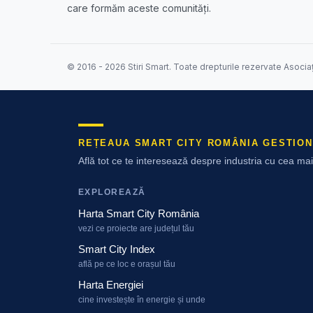
care formăm aceste comunități.
© 2016 - 2026 Stiri Smart. Toate drepturile rezervate Asocia
REȚEAUA SMART CITY ROMÂNIA GESTION
Află tot ce te interesează despre industria cu cea m
EXPLOREAZĂ
Harta Smart City România
vezi ce proiecte are județul tău
Smart City Index
află pe ce loc e orașul tău
Harta Energiei
cine investește în energie și unde