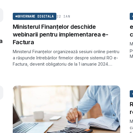
GUVERNARE DIGITALA
22 IAN
GUVERNARE DIGITALA
Ministerul Finanțelor deschide
e
webinarii pentru implementarea e-
c
a
Factura
M
p
Ministerul Finanțelor organizează sesiuni online pentru
M
a răspunde întrebărilor firmelor despre sistemul RO e-
f
Factura, devenit obligatoriu de la 1 ianuarie 2024.
Interesul a fost atât de mare încât cele 2.000 de locuri
inițiale s-au ocupat în câteva ore.
R
r
M
c