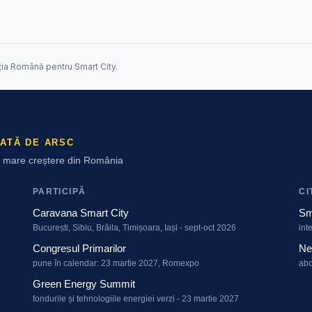
ția Română pentru Smart City.
ATĂ DE ARSC
ai mare creștere din România
PARTICIPĂ
CI
Caravana Smart City
Sm
București, Sibiu, Brăila, Timișoara, Iași - sept-oct 2026
int
Congresul Primarilor
Ne
pune în calendar: 23 martie 2027, Romexpo
abo
Green Energy Summit
fondurile și tehnologiile energiei verzi - 23 martie 2027