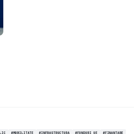
LIC
#MOBILITATE
#INFRASTRUCTURA
#FONDURI UE
#FINANTARE