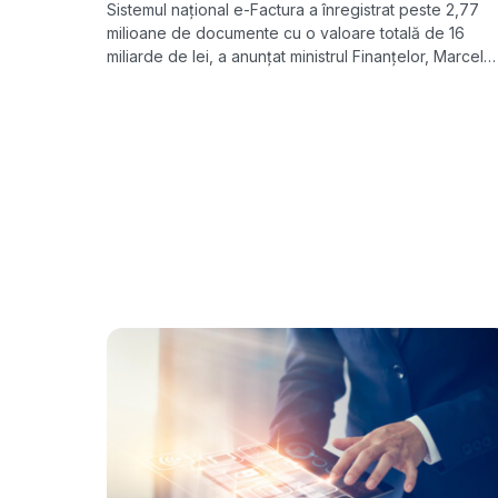
Sistemul național e-Factura a înregistrat peste 2,77
milioane de documente cu o valoare totală de 16
miliarde de lei, a anunțat ministrul Finanțelor, Marcel
Boloș. Utilizarea devine obligatorie de la 1 iulie 2024.