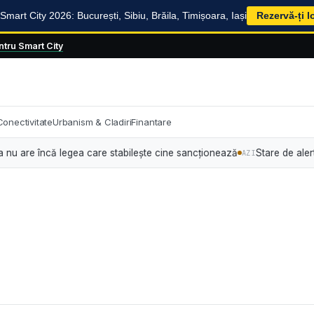
mart City 2026: București, Sibiu, Brăila, Timișoara, Iași
Rezervă-ți l
tru Smart City
Conectivitate
Urbanism & Cladiri
Finantare
e încă legea care stabilește cine sancționează
Stare de alertă energ
AZI