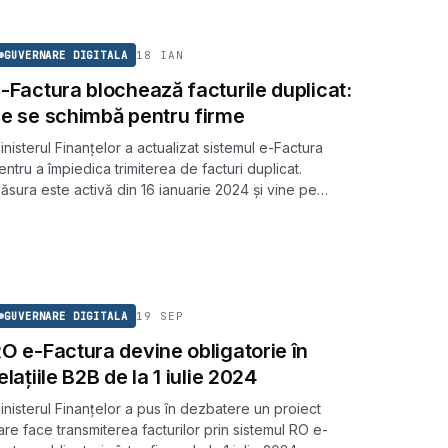
GUVERNARE DIGITALA
18 IAN
GUVERNARE DIGITALA
-Factura blochează facturile duplicat:
e se schimbă pentru firme
inisterul Finanțelor a actualizat sistemul e-Factura
entru a împiedica trimiterea de facturi duplicat.
ăsura este activă din 16 ianuarie 2024 și vine pe
ondul a peste 10 milioane de facturi deja procesate.
GUVERNARE DIGITALA
19 SEP
GUVERNARE DIGITALA
O e-Factura devine obligatorie în
elațiile B2B de la 1 iulie 2024
inisterul Finanțelor a pus în dezbatere un proiect
are face transmiterea facturilor prin sistemul RO e-