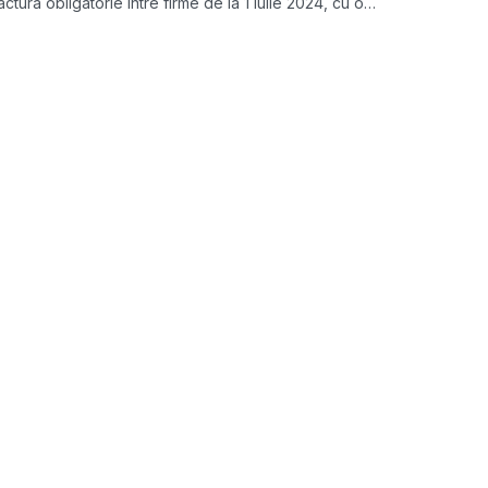
actura obligatorie între firme de la 1 iulie 2024, cu o
erioadă de tranziție fără sancțiuni în primele luni ale
nului.