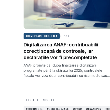
5 MAI
GUVERNARE DIGITALA
Digitalizarea ANAF: contribuabilii
corecți scapă de controale, iar
declarațiile vor fi precompletate
ANAF promite că, după finalizarea digitalizării
programate până la sfârșitul lui 2025, controalele
fiscale vor viza doar contribuabilii cu risc mediu sau
ridicat. Cei corecți vor scăpa de verificări, iar o parte
dintre declarații vor fi eliminate sau precompletate.
ETICHETE INRUDITE
#BUCURESTI
#DIGITALIZARE
#PNRR
#TRANSPORT PUB