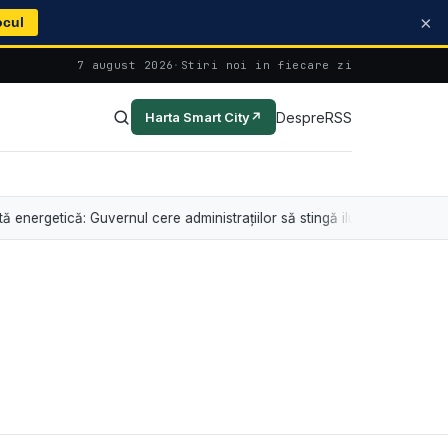
×
ocul
7 august 2026
·
Stiri noi in fiecare zi
Despre
RSS
Harta Smart City
↗
etică: Guvernul cere administrațiilor să stingă iluminatul arhitectural înt