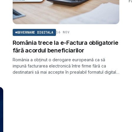
F
p
a
16 NOV
GUVERNARE DIGITALA
România trece la e-Factura obligatorie
fără acordul beneficiarilor
România a obținut o derogare europeană ca să
impună facturarea electronică între firme fără ca
destinatarii să mai accepte în prealabil formatul digital.
Măsura devine obligatorie pentru relațiile B2B de la 1
iulie 2024.