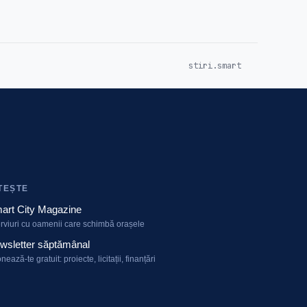
stiri.smart
TEȘTE
art City Magazine
erviuri cu oamenii care schimbă orașele
wsletter săptămânal
nează-te gratuit: proiecte, licitații, finanțări