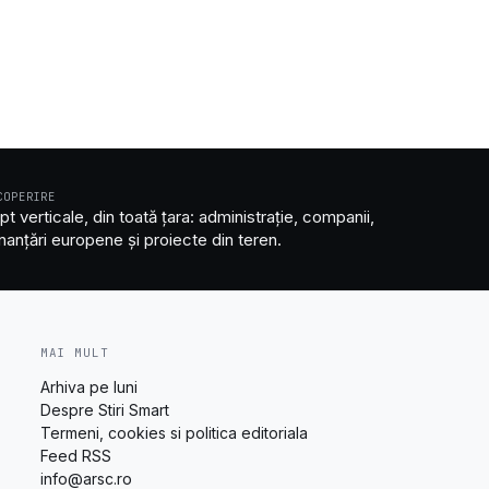
COPERIRE
pt verticale, din toată țara: administrație, companii,
inanțări europene și proiecte din teren.
MAI MULT
Arhiva pe luni
Despre Stiri Smart
Termeni, cookies si politica editoriala
Feed RSS
info@arsc.ro