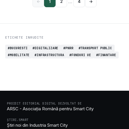
…
←
1
2
4
→
ETICHETE INRUDITE
#BUCURESTI
#DIGITALIZARE
#PNRR
#TRANSPORT PUBLIC
#MOBILITATE
#INFRASTRUCTURA
#FONDURI UE
#FINANTARE
PROIECT EDITORIAL DIGITAL DEZVOLTAT DE
ARSC - Asociația Română pentru Smart City
ȘTIRI.SMART
Știri noi din Industria Smart City