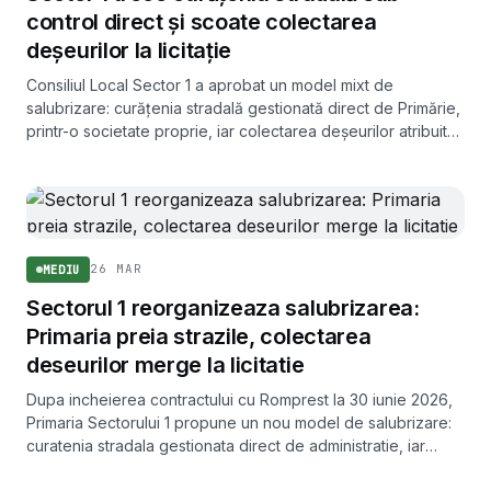
control direct și scoate colectarea
deșeurilor la licitație
Consiliul Local Sector 1 a aprobat un model mixt de
salubrizare: curățenia stradală gestionată direct de Primărie,
printr-o societate proprie, iar colectarea deșeurilor atribuită
prin licitație unui operator specializat. Contractul cu
Romprest expiră pe 30 iunie 2026.
26 MAR
MEDIU
Sectorul 1 reorganizeaza salubrizarea:
Primaria preia strazile, colectarea
deseurilor merge la licitatie
Dupa incheierea contractului cu Romprest la 30 iunie 2026,
Primaria Sectorului 1 propune un nou model de salubrizare:
curatenia stradala gestionata direct de administratie, iar
colectarea deseurilor scoasa la licitatie.