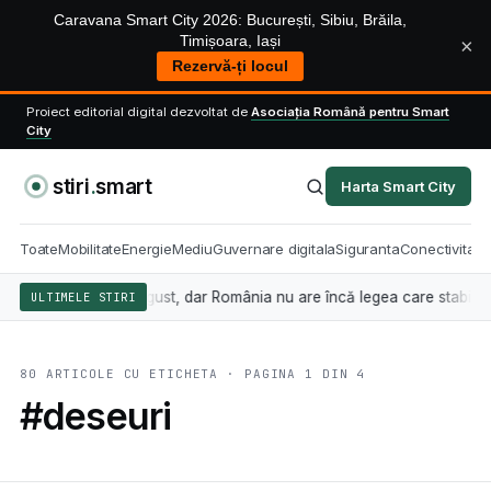
Caravana Smart City 2026: București, Sibiu, Brăila,
Timișoara, Iași
×
Rezervă-ți locul
Proiect editorial digital dezvoltat de
Asociația Română pentru Smart
City
stiri
.
smart
Harta Smart City
Toate
Mobilitate
Energie
Mediu
Guvernare digitala
Siguranta
Conectivitate
 din 2 august, dar România nu are încă legea care stabilește cine sanc
ULTIMELE STIRI
80 ARTICOLE CU ETICHETA · PAGINA 1 DIN 4
#deseuri