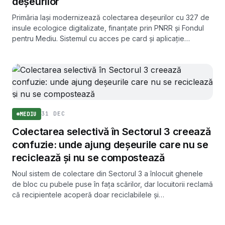
deșeurilor
Primăria Iași modernizează colectarea deșeurilor cu 327 de
insule ecologice digitalizate, finanțate prin PNRR și Fondul
pentru Mediu. Sistemul cu acces pe card și aplicație
urmează să înlocuiască aproximativ 65% din punctele
gospodărești din municipiu.
31 DEC
MEDIU
Colectarea selectivă în Sectorul 3 creează
confuzie: unde ajung deșeurile care nu se
reciclează și nu se compostează
Noul sistem de colectare din Sectorul 3 a înlocuit ghenele
de bloc cu pubele puse în fața scărilor, dar locuitorii reclamă
că recipientele acoperă doar reciclabilele și
biodegradabilele, lăsând fără loc deșeurile reziduale.
MEDIU