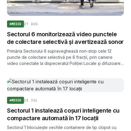
27 AUG
MEDIU
Sectorul 6 monitorizează video punctele
de colectare selectivă și avertizează sonor
Primăria Sectorului 6 supraveghează non-stop cele 12
puncte de colectare selectivă pe 6 fracții, prin camere
video conectate la dispeceratul Poliției Locale și difuzoare
care avertizează sonor persoanele care aruncă deșeurile în
afara containerelor.
15 IUL
MEDIU
Sectorul 1 instalează coșuri inteligente cu
compactare automată în 17 locații
Sectorul 1 înlocuiește vechile containere de tip clopot cu