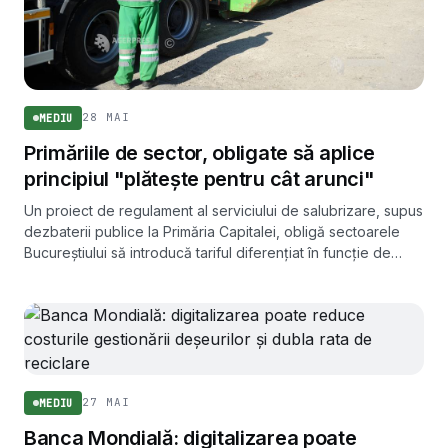
28 MAI
MEDIU
Primăriile de sector, obligate să aplice
principiul "plătește pentru cât arunci"
Un proiect de regulament al serviciului de salubrizare, supus
dezbaterii publice la Primăria Capitalei, obligă sectoarele
Bucureștiului să introducă tariful diferențiat în funcție de
cantitatea de deșeuri generată și colectarea separată pe
cel puțin cinci fracții.
27 MAI
MEDIU
Banca Mondială: digitalizarea poate