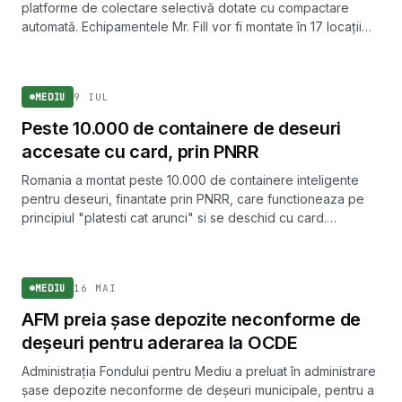
platforme de colectare selectivă dotate cu compactare
automată. Echipamentele Mr. Fill vor fi montate în 17 locații
din sector.
MEDIU
9 IUL
MEDIU
Peste 10.000 de containere de deseuri
accesate cu card, prin PNRR
Romania a montat peste 10.000 de containere inteligente
pentru deseuri, finantate prin PNRR, care functioneaza pe
principiul "platesti cat arunci" si se deschid cu card.
Investitia cumulata depaseste 800 de milioane de lei.
MEDIU
16 MAI
MEDIU
AFM preia șase depozite neconforme de
deșeuri pentru aderarea la OCDE
Administrația Fondului pentru Mediu a preluat în administrare
șase depozite neconforme de deșeuri municipale, pentru a