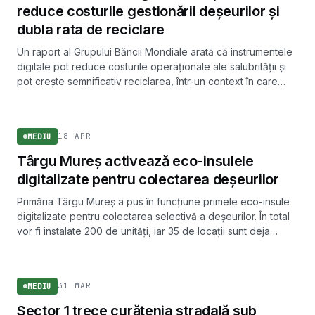
reduce costurile gestionării deșeurilor și
dubla rata de reciclare
Un raport al Grupului Băncii Mondiale arată că instrumentele
digitale pot reduce costurile operaționale ale salubrității și
pot crește semnificativ reciclarea, într-un context în care
volumul global de deșeuri municipale ar putea crește cu
MEDIU
50% până în 2050.
18 APR
MEDIU
Târgu Mureș activează eco-insulele
digitalizate pentru colectarea deșeurilor
Primăria Târgu Mureș a pus în funcțiune primele eco-insule
digitalizate pentru colectarea selectivă a deșeurilor. În total
vor fi instalate 200 de unități, iar 35 de locații sunt deja
operaționale.
MEDIU
31 MAR
MEDIU
Sector 1 trece curățenia stradală sub