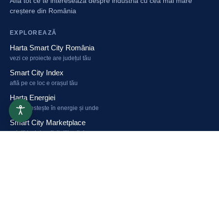
Află tot ce te interesează despre industria cu cea mai mare
creștere din România
EXPLOREAZĂ
Harta Smart City România
vezi ce proiecte are județul tău
Smart City Index
află pe ce loc e orașul tău
Harta Energiei
cine investește în energie și unde
Smart City Marketplace
soluții testate + licitațiile zilei
PARTICIPĂ
Caravana Smart City
București, Sibiu, Brăila, Timișoara, Iași - sept-oct 2026
Congresul Primarilor
pune în calendar: 23 martie 2027, Romexpo