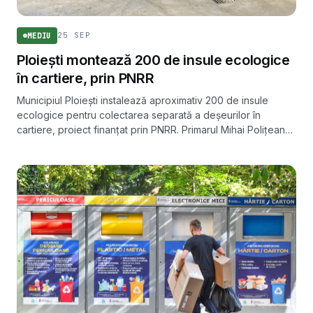
25 SEP
MEDIU
Ploiești montează 200 de insule ecologice
în cartiere, prin PNRR
Municipiul Ploiești instalează aproximativ 200 de insule
ecologice pentru colectarea separată a deșeurilor în
cartiere, proiect finanțat prin PNRR. Primarul Mihai Polițeanu
avertizează însă asupra riscului unor tăieri guvernamentale
de fonduri.