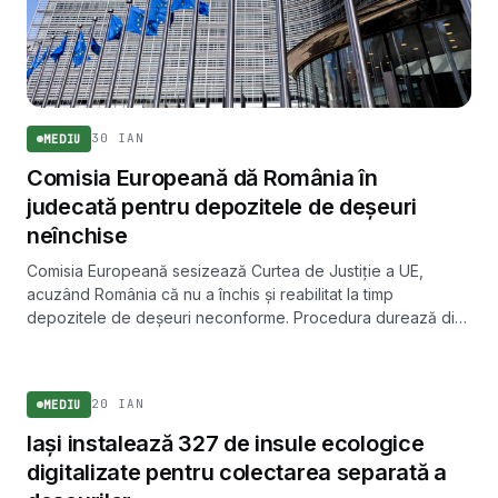
30 IAN
MEDIU
Comisia Europeană dă România în
judecată pentru depozitele de deșeuri
neînchise
Comisia Europeană sesizează Curtea de Justiție a UE,
acuzând România că nu a închis și reabilitat la timp
depozitele de deșeuri neconforme. Procedura durează din
2020 și poate aduce sancțiuni financiare.
MEDIU
20 IAN
MEDIU
Iași instalează 327 de insule ecologice
digitalizate pentru colectarea separată a