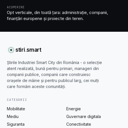
ACOPERIRE
Opt verticale, din toată țara: administrație, companii,
finanțări europene și proiecte din teren.
stiri
.
smart
Știrile Industriei Smart City din România - o selecție
atent realizată, bună pentru primari, manageri din
companii publice, companii care construiesc
orașele de mâine și pentru publicul larg, cei mulți
care formăm aceste comunități.
CATEGORII
Mobilitate
Energie
Mediu
Guvernare digitala
Siguranta
Conectivitate