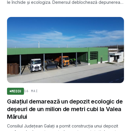
le închide și ecologiza. Demersul deblochează depunerea
cererii de finanțare europeană și ajută România să își
îndeplinească angajamentele de mediu pentru aderarea la
OCDE.
16 MAI
MEDIU
Galațiul demarează un depozit ecologic de
deșeuri de un milion de metri cubi la Valea
Mărului
Consiliul Județean Galați a pornit construcția unui depozit