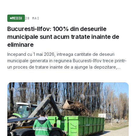
MEDIU
28 MAI
MEDIU
Bucuresti-Ilfov: 100% din deseurile
municipale sunt acum tratate inainte de
eliminare
Incepand cu 1 mai 2026, intreaga cantitate de deseuri
municipale generata in regiunea Bucuresti-Ilfov trece printr-
un proces de tratare inainte de a ajunge la depozitare,
sustin operatorii celor trei instalatii regionale.