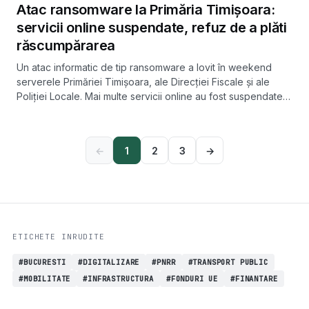
Atac ransomware la Primăria Timișoara:
servicii online suspendate, refuz de a plăti
răscumpărarea
Un atac informatic de tip ransomware a lovit în weekend
serverele Primăriei Timișoara, ale Direcției Fiscale și ale
Poliției Locale. Mai multe servicii online au fost suspendate,
iar municipalitatea anunță că nu negociază cu atacatorii.
←
1
2
3
→
ETICHETE INRUDITE
#BUCURESTI
#DIGITALIZARE
#PNRR
#TRANSPORT PUBLIC
#MOBILITATE
#INFRASTRUCTURA
#FONDURI UE
#FINANTARE