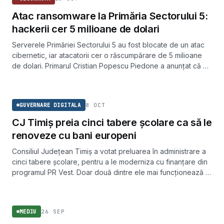
Atac ransomware la Primăria Sectorului 5:
hackerii cer 5 milioane de dolari
Serverele Primăriei Sectorului 5 au fost blocate de un atac
cibernetic, iar atacatorii cer o răscumpărare de 5 milioane
de dolari. Primarul Cristian Popescu Piedone a anunțat că nu
va plăti.
GUVERNARE DIGITALA
8 OCT
GUVERNARE DIGITALA
CJ Timiș preia cinci tabere școlare ca să le
renoveze cu bani europeni
Consiliul Județean Timiș a votat preluarea în administrare a
cinci tabere școlare, pentru a le moderniza cu finanțare din
programul PR Vest. Doar două dintre ele mai funcționează în
prezent.
MEDIU
26 SEP
MEDIU