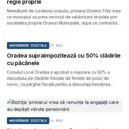
regie proprie
Nemultumit de curatenia orasului, primarul Dominic Fritz vrea
ca municipiul sa preia serviciul de salubrizare stradala prin
societatea proprie Drumuri Municipale, dupa ce contractul
actual expira la mijlocul lunii martie 2025.
GUVERNARE DIGITALA
29 NOV
GUVERNARE DIGITALA
Oradea supraimpozitează cu 50% clădirile
cu păcănele
Consiliul Local Oradea a aprobat o majorare cu 50% a
impozitului pe clădirile folosite de firmele de jocuri de
noroc, ca pârghie fiscală pentru a descuraja înmulțirea
sălilor de păcănele și pariuri din oraș.
14 NOV
GUVERNARE DIGITALA