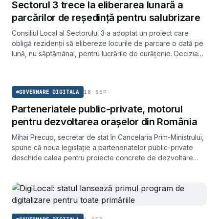
Sectorul 3 trece la eliberarea lunară a
parcărilor de reședință pentru salubrizare
Consiliul Local al Sectorului 3 a adoptat un proiect care
obligă rezidenții să elibereze locurile de parcare o dată pe
lună, nu săptămânal, pentru lucrările de curățenie. Decizia
vine după zeci de plângeri ale cetățenilor.
GUVERNARE DIGITALA
18 SEP
GUVERNARE DIGITALA
Parteneriatele public-private, motorul
pentru dezvoltarea orașelor din România
Mihai Precup, secretar de stat în Cancelaria Prim-Ministrului,
spune că noua legislație a parteneriatelor public-private
deschide calea pentru proiecte concrete de dezvoltare
urbană. Fondurile de pensii ar putea aloca în jur de 3
miliarde de euro.