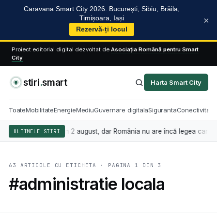
Caravana Smart City 2026: București, Sibiu, Brăila,
Timișoara, Iași
×
Rezervă-ți locul
Proiect editorial digital dezvoltat de
Asociația Română pentru Smart
City
stiri
.
smart
Harta Smart City
Toate
Mobilitate
Energie
Mediu
Guvernare digitala
Siguranta
Conectivitate
ă se aplică din 2 august, dar România nu are încă legea care stabilește
ULTIMELE STIRI
63 ARTICOLE CU ETICHETA · PAGINA 1 DIN 3
#administratie locala