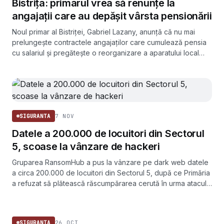
Bistrița: primarul vrea să renunțe la
angajații care au depășit vârsta pensionării
Noul primar al Bistriței, Gabriel Lazany, anunță că nu mai
prelungește contractele angajaților care cumulează pensia
cu salariul și pregătește o reorganizare a aparatului local
pentru februarie 2025.
7 NOV
SIGURANTA
Datele a 200.000 de locuitori din Sectorul
5, scoase la vânzare de hackeri
Gruparea RansomHub a pus la vânzare pe dark web datele
a circa 200.000 de locuitori din Sectorul 5, după ce Primăria
a refuzat să plătească răscumpărarea cerută în urma atacului
cibernetic din 26 octombrie.
SIGURANTA
26 OCT
SIGURANTA