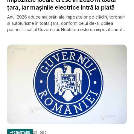
țara, iar mașinile electrice intră la plată
Anul 2026 aduce majorări ale impozitelor pe clădiri, terenuri
și autoturisme în toată țara, conform celui de-al doilea
pachet fiscal al Guvernului. Noutatea este un impozit anual
de 40 de lei pentru mașinile electrice, scutite până acum în
multe localități.
23 DEC
FINANTARE