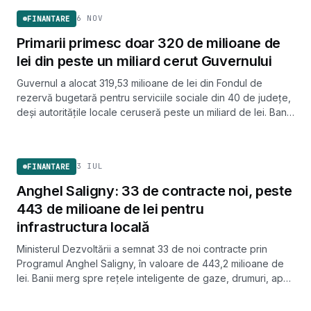
6 NOV
FINANTARE
Primarii primesc doar 320 de milioane de
lei din peste un miliard cerut Guvernului
Guvernul a alocat 319,53 milioane de lei din Fondul de
rezervă bugetară pentru serviciile sociale din 40 de județe,
deși autoritățile locale ceruseră peste un miliard de lei. Banii
ajung pentru circa o lună și jumătate.
FINANTARE
3 IUL
FINANTARE
Anghel Saligny: 33 de contracte noi, peste
443 de milioane de lei pentru
infrastructura locală
Ministerul Dezvoltării a semnat 33 de noi contracte prin
Programul Anghel Saligny, în valoare de 443,2 milioane de
lei. Banii merg spre rețele inteligente de gaze, drumuri, apă
și canalizare în localități din România.
SIGURANTA