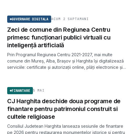
arhitectural în intervalul de vârf. Dacia și Ford își opresc
GUVERNARE DIGITALA
producția până pe 19 august, iar Transelectrica va putea
limita consumul marilor clienți cu preaviz de 24 de ore.
ACUM 2 SAPTAMANI
GUVERNARE DIGITALA
Zeci de comune din Regiunea Centru
primesc funcționari publici virtuali cu
inteligență artificială
Prin Programul Regiunea Centru 2021-2027, mai multe
comune din Mureș, Alba, Brașov și Harghita își digitalizează
serviciile: certificate și autorizații online, plăți electronice și
un asistent virtual care explică procedurile. Proiectele
FINANTARE
acoperă peste 44.000 de locuitori.
5 MAI
FINANTARE
CJ Harghita deschide doua programe de
finantare pentru patrimoniul construit si
cultele religioase
Consiliul Judetean Harghita lanseaza sesiunile de finantare
pe 2026 pentru restaurarea monumentelor istorice si pentru