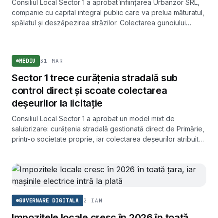
Consiliul Local Sector 1 a aprobat înființarea Urbanzor SRL,
companie cu capital integral public care va prelua măturatul,
spălatul și deszăpezirea străzilor. Colectarea gunoiului
menajer rămâne delegată separat, prin licitație.
MEDIU
31 MAR
MEDIU
Sector 1 trece curățenia stradală sub
control direct și scoate colectarea
deșeurilor la licitație
Consiliul Local Sector 1 a aprobat un model mixt de
salubrizare: curățenia stradală gestionată direct de Primărie,
printr-o societate proprie, iar colectarea deșeurilor atribuită
prin licitație unui operator specializat. Contractul cu
Romprest expiră pe 30 iunie 2026.
2 IAN
GUVERNARE DIGITALA
Impozitele locale cresc în 2026 în toată