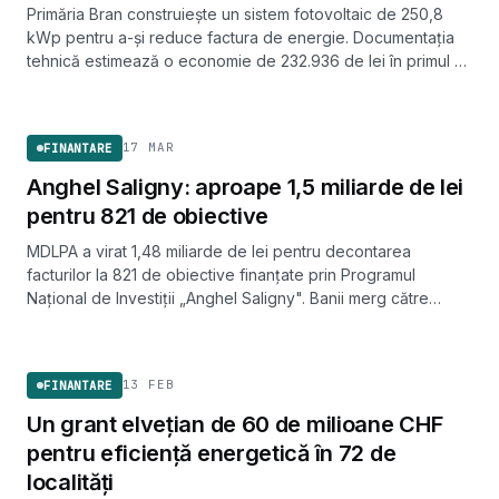
Primăria Bran construiește un sistem fotovoltaic de 250,8
kWp pentru a-și reduce factura de energie. Documentația
tehnică estimează o economie de 232.936 de lei în primul an
de funcționare.
FINANTARE
17 MAR
FINANTARE
Anghel Saligny: aproape 1,5 miliarde de lei
pentru 821 de obiective
MDLPA a virat 1,48 miliarde de lei pentru decontarea
facturilor la 821 de obiective finanțate prin Programul
Național de Investiții „Anghel Saligny". Banii merg către
drumuri, poduri, apă, canalizare și gaze.
FINANTARE
13 FEB
FINANTARE
Un grant elvețian de 60 de milioane CHF
pentru eficiență energetică în 72 de
localități