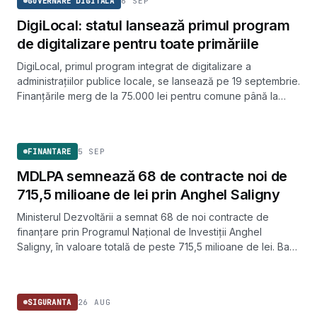
6 SEP
GUVERNARE DIGITALA
DigiLocal: statul lansează primul program
de digitalizare pentru toate primăriile
DigiLocal, primul program integrat de digitalizare a
administrațiilor publice locale, se lansează pe 19 septembrie.
Finanțările merg de la 75.000 lei pentru comune până la
250.000 lei pentru consiliile județene.
FINANTARE
5 SEP
FINANTARE
MDLPA semnează 68 de contracte noi de
715,5 milioane de lei prin Anghel Saligny
Ministerul Dezvoltării a semnat 68 de noi contracte de
finanțare prin Programul Național de Investiții Anghel
Saligny, în valoare totală de peste 715,5 milioane de lei. Banii
merg către drumuri locale, apă, canalizare și rețele
SIGURANTA
inteligente de gaze.
26 AUG
SIGURANTA