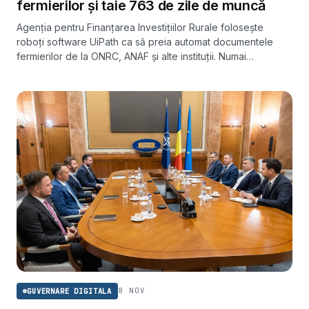
fermierilor și taie 763 de zile de muncă
Agenția pentru Finanțarea Investițiilor Rurale folosește
roboți software UiPath ca să preia automat documentele
fermierilor de la ONRC, ANAF și alte instituții. Numai
interogările la Registrul Comerțului au degrevat angajații de
echivalentul a 763 de zile lucrătoare.
8 NOV
GUVERNARE DIGITALA