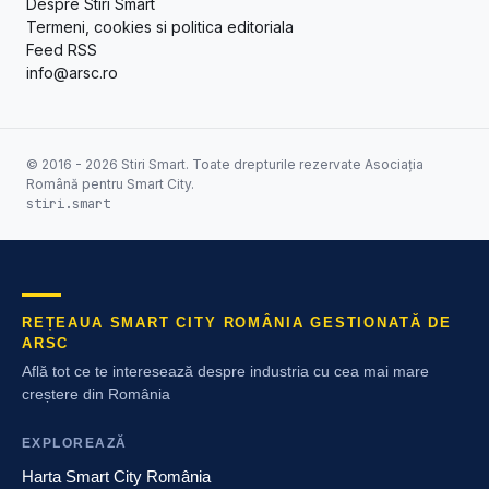
Despre Stiri Smart
Termeni, cookies si politica editoriala
Feed RSS
info@arsc.ro
© 2016 - 2026 Stiri Smart. Toate drepturile rezervate Asociația
Română pentru Smart City.
stiri.smart
REȚEAUA SMART CITY ROMÂNIA GESTIONATĂ DE
ARSC
Află tot ce te interesează despre industria cu cea mai mare
creștere din România
EXPLOREAZĂ
Harta Smart City România