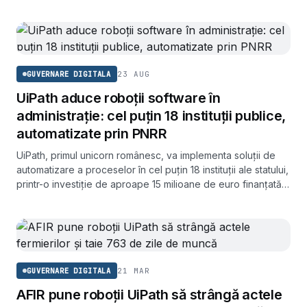
23 AUG
GUVERNARE DIGITALA
UiPath aduce roboții software în
administrație: cel puțin 18 instituții publice,
automatizate prin PNRR
UiPath, primul unicorn românesc, va implementa soluții de
automatizare a proceselor în cel puțin 18 instituții ale statului,
printr-o investiție de aproape 15 milioane de euro finanțată
din PNRR. În prima fază vor fi automatizate cel puțin 240 de
procese administrative.
21 MAR
GUVERNARE DIGITALA
AFIR pune roboții UiPath să strângă actele