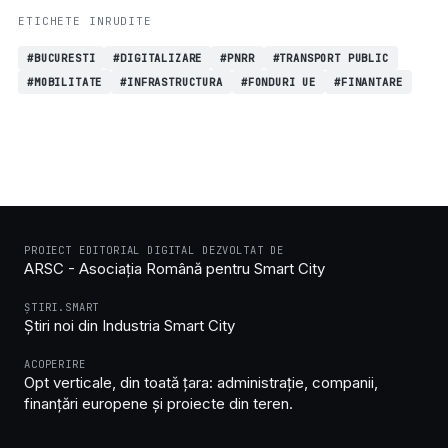
ETICHETE INRUDITE
#BUCURESTI
#DIGITALIZARE
#PNRR
#TRANSPORT PUBLIC
#MOBILITATE
#INFRASTRUCTURA
#FONDURI UE
#FINANTARE
PROIECT EDITORIAL DIGITAL DEZVOLTAT DE
ARSC - Asociația Română pentru Smart City
ȘTIRI.SMART
Știri noi din Industria Smart City
ACOPERIRE
Opt verticale, din toată țara: administrație, companii,
finanțări europene și proiecte din teren.