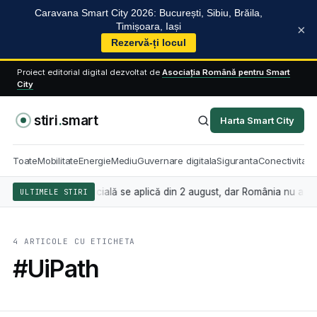
Caravana Smart City 2026: București, Sibiu, Brăila,
Timișoara, Iași
×
Rezervă-ți locul
Proiect editorial digital dezvoltat de
Asociația Română pentru Smart
City
stiri
.
smart
Harta Smart City
Toate
Mobilitate
Energie
Mediu
Guvernare digitala
Siguranta
Conectivitate
 inteligența artificială se aplică din 2 august, dar România nu are în
ULTIMELE STIRI
4 ARTICOLE CU ETICHETA
#UiPath