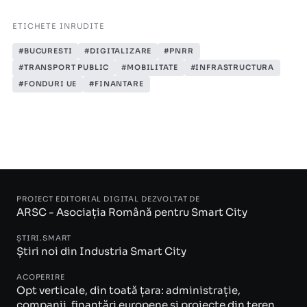
ETICHETE INRUDITE
#BUCURESTI
#DIGITALIZARE
#PNRR
#TRANSPORT PUBLIC
#MOBILITATE
#INFRASTRUCTURA
#FONDURI UE
#FINANTARE
PROIECT EDITORIAL DIGITAL DEZVOLTAT DE
ARSC - Asociația Română pentru Smart City
ȘTIRI.SMART
Știri noi din Industria Smart City
ACOPERIRE
Opt verticale, din toată țara: administrație,
companii, finanțări europene și proiecte din teren.