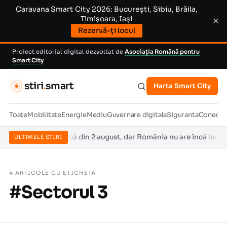
Caravana Smart City 2026: București, Sibiu, Brăila,
Timișoara, Iași
×
Rezervă-ți locul
Proiect editorial digital dezvoltat de
Asociația Română pentru
Smart City
stiri
.
smart
Harta Smart City
Toate
Mobilitate
Energie
Mediu
Guvernare digitala
Siguranta
Conectiv
rtificială se aplică din 2 august, dar România nu are încă legea ca
ULTIMELE STIRI
4 ARTICOLE CU ETICHETA
#Sectorul 3