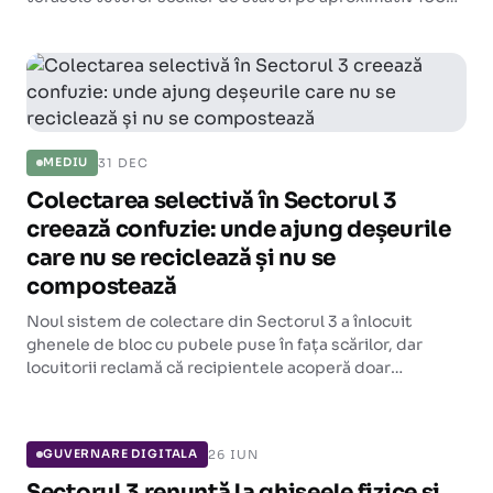
de blocuri reabilitate termic. Investitia vizeaza
reducerea facturilor si cresterea independentei
energetice.
31 DEC
MEDIU
Colectarea selectivă în Sectorul 3
creează confuzie: unde ajung deșeurile
care nu se reciclează și nu se
compostează
Noul sistem de colectare din Sectorul 3 a înlocuit
ghenele de bloc cu pubele puse în fața scărilor, dar
locuitorii reclamă că recipientele acoperă doar
reciclabilele și biodegradabilele, lăsând fără loc
GUVERNARE DIGITALA
deșeurile reziduale.
26 IUN
GUVERNARE DIGITALA
Sectorul 3 renunță la ghișeele fizice și