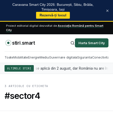
Caravana Smart City 2026: București, Sibiu, Brăila,
Timișoara, Iași
×
Rezervă-ți locul
Proiect editorial digital dezvoltat de
Asociația Română pentru Smart
City
stiri
.
smart
Harta Smart City
Toate
Mobilitate
Energie
Mediu
Guvernare digitala
Siguranta
Conectivitate
eligența artificială se aplică din 2 august, dar România nu are încă l
ULTIMELE STIRI
3 ARTICOLE CU ETICHETA
#sector4