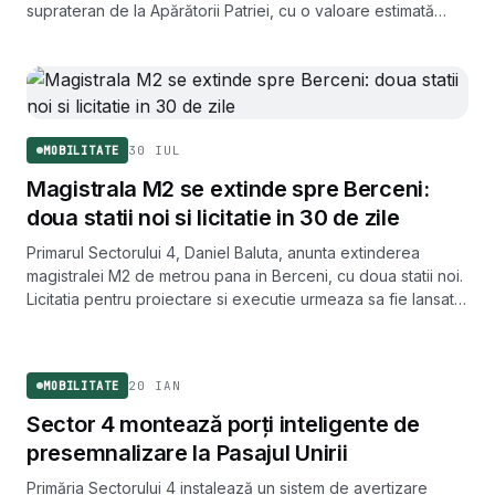
suprateran de la Apărătorii Patriei, cu o valoare estimată
redusă de la circa 50 la aproximativ 20 de milioane de euro.
Proiectul de hotărâre intră la vot pe 18 septembrie 2025.
30 IUL
MOBILITATE
Magistrala M2 se extinde spre Berceni:
doua statii noi si licitatie in 30 de zile
Primarul Sectorului 4, Daniel Baluta, anunta extinderea
magistralei M2 de metrou pana in Berceni, cu doua statii noi.
Licitatia pentru proiectare si executie urmeaza sa fie lansata
in aproximativ 30 de zile.
MOBILITATE
20 IAN
MOBILITATE
Sector 4 montează porți inteligente de
presemnalizare la Pasajul Unirii
Primăria Sectorului 4 instalează un sistem de avertizare