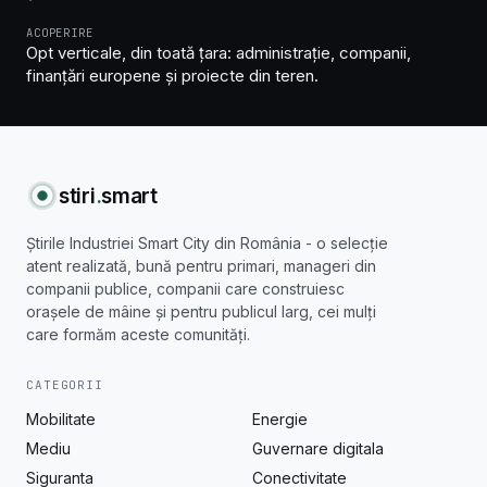
ACOPERIRE
Opt verticale, din toată țara: administrație, companii,
finanțări europene și proiecte din teren.
stiri
.
smart
Știrile Industriei Smart City din România - o selecție
atent realizată, bună pentru primari, manageri din
companii publice, companii care construiesc
orașele de mâine și pentru publicul larg, cei mulți
care formăm aceste comunități.
CATEGORII
Mobilitate
Energie
Mediu
Guvernare digitala
Siguranta
Conectivitate