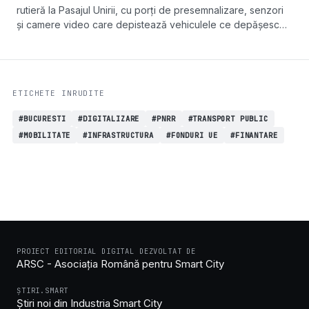
rutieră la Pasajul Unirii, cu porți de presemnalizare, senzori
și camere video care depistează vehiculele ce depășesc
gabaritul de 3,5 metri.
ETICHETE INRUDITE
#BUCURESTI
#DIGITALIZARE
#PNRR
#TRANSPORT PUBLIC
#MOBILITATE
#INFRASTRUCTURA
#FONDURI UE
#FINANTARE
PROIECT EDITORIAL DIGITAL DEZVOLTAT DE
ARSC - Asociația Română pentru Smart City
ȘTIRI.SMART
Știri noi din Industria Smart City