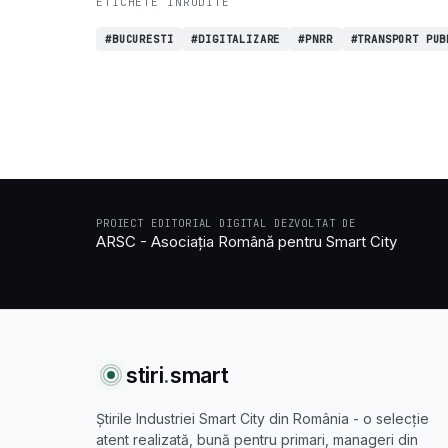
ETICHETE INRUDITE
#BUCURESTI
#DIGITALIZARE
#PNRR
#TRANSPORT PUB
PROIECT EDITORIAL DIGITAL DEZVOLTAT DE
ARSC - Asociația Română pentru Smart City
stiri
.
smart
Știrile Industriei Smart City din România - o selecție
atent realizată, bună pentru primari, manageri din