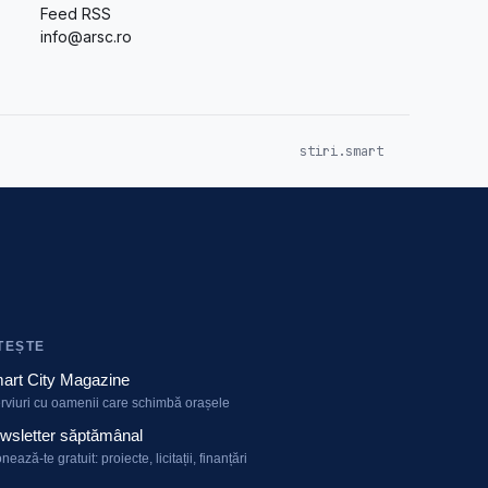
Feed RSS
info@arsc.ro
stiri.smart
TEȘTE
art City Magazine
erviuri cu oamenii care schimbă orașele
wsletter săptămânal
nează-te gratuit: proiecte, licitații, finanțări