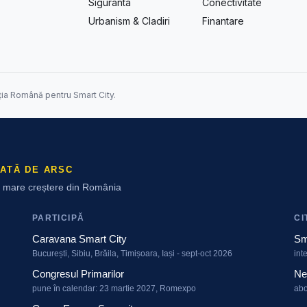
Siguranta
Conectivitate
Urbanism & Cladiri
Finantare
ția Română pentru Smart City.
ATĂ DE ARSC
ai mare creștere din România
PARTICIPĂ
CI
Caravana Smart City
Sm
București, Sibiu, Brăila, Timișoara, Iași - sept-oct 2026
int
Congresul Primarilor
Ne
pune în calendar: 23 martie 2027, Romexpo
abo