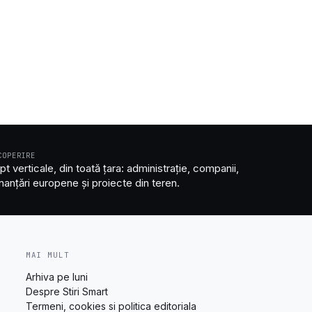
COPERIRE
pt verticale, din toată țara: administrație, companii,
inanțări europene și proiecte din teren.
MAI MULT
Arhiva pe luni
Despre Stiri Smart
Termeni, cookies si politica editoriala