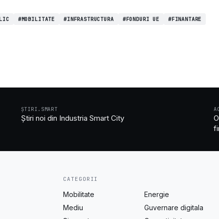
LIC
#MOBILITATE
#INFRASTRUCTURA
#FONDURI UE
#FINANTARE
ȘTIRI.SMART
A
Știri noi din Industria Smart City
O
f
CATEGORII
Mobilitate
Energie
Mediu
Guvernare digitala