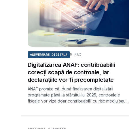
5 MAI
GUVERNARE DIGITALA
Digitalizarea ANAF: contribuabilii
corecți scapă de controale, iar
declarațiile vor fi precompletate
ANAF promite că, după finalizarea digitalizării
programate până la sfârșitul lui 2025, controalele
fiscale vor viza doar contribuabilii cu risc mediu sau
ridicat. Cei corecți vor scăpa de verificări, iar o parte
dintre declarații vor fi eliminate sau precompletate.