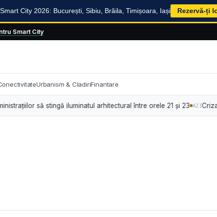
mart City 2026: București, Sibiu, Brăila, Timișoara, Iași
Rezervă-ți l
tru Smart City
Conectivitate
Urbanism & Cladiri
Finantare
lor să stingă iluminatul arhitectural între orele 21 și 23
Criza energ
AZI