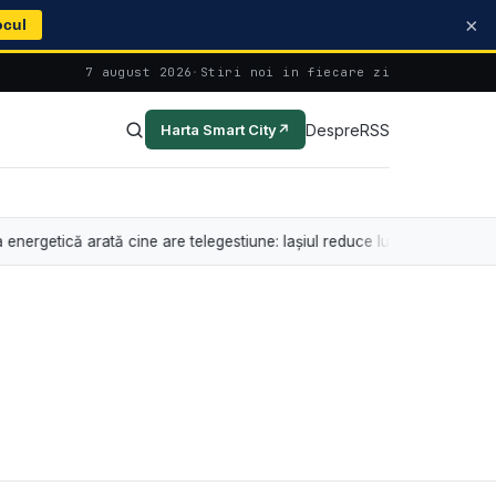
×
ocul
7 august 2026
·
Stiri noi in fiecare zi
Despre
RSS
Harta Smart City
↗
etică arată cine are telegestiune: Iașiul reduce lumina cu 50-70%, Co