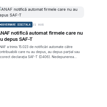
21 AUG
GUVERNARE DIGITALA
NAF notifică automat firmele care nu
u depus SAF-T
NAF a trimis 15.023 de notificări automate către
ontribuabilii care nu au depus, au depus parțial sau
ncorect declarația SAF-T (D406). Nedepunerea
oate atrage amenzi de până la 5.000 de lei.