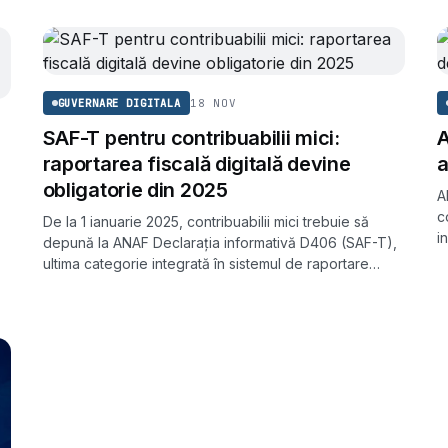
18 NOV
GUVERNARE DIGITALA
SAF-T pentru contribuabilii mici:
A
raportarea fiscală digitală devine
a
obligatorie din 2025
A
c
De la 1 ianuarie 2025, contribuabilii mici trebuie să
i
depună la ANAF Declarația informativă D406 (SAF-T),
p
ultima categorie integrată în sistemul de raportare
fiscală standardizată.