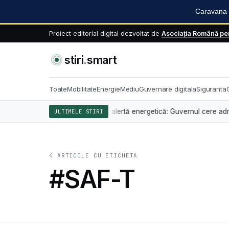
Caravana S
Proiect editorial digital dezvoltat de
Asociația Română pen
stiri
.
smart
Toate
Mobilitate
Energie
Mediu
Guvernare digitala
Siguranta
ne sancționează
Stare de alertă energetică: Guvernul cere administrații
AZI
ULTIMELE STIRI
4 ARTICOLE CU ETICHETA
#SAF-T