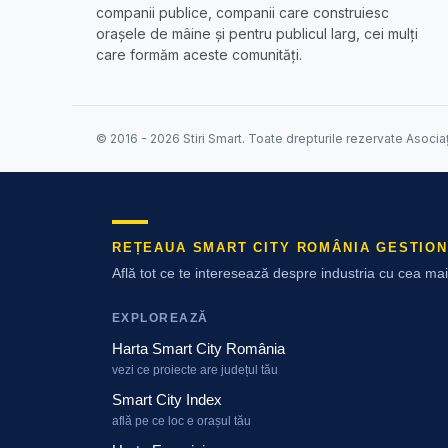
companii publice, companii care construiesc
orașele de mâine și pentru publicul larg, cei mulți
care formăm aceste comunități.
© 2016 - 2026 Stiri Smart. Toate drepturile rezervate Asocia
REȚEAUA SMART CITY ROMÂNIA GESTION
Află tot ce te interesează despre industria cu cea m
EXPLOREAZĂ
Harta Smart City România
vezi ce proiecte are județul tău
Smart City Index
află pe ce loc e orașul tău