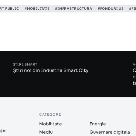
RT PUBLIC
#MOBILITATE
#INFRASTRUCTURA
#FONDURI UE
#F
ȘTIRI.SMART
A
Știri noi din Industria Smart City
O
c
t
CATEGORII
Mobilitate
Energie
cție
Mediu
Guvernare digitala