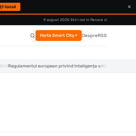
×
ți locul
9 august 2026
·
Stiri noi in fiecare zi
Despre
RSS
Harta Smart City
↗
lamentul european privind inteligența artificială se aplică din 2 a