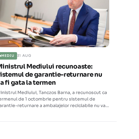
31 AUG
MEDIU
inistrul Mediului recunoaste:
istemul de garantie-returnare nu
a fi gata la termen
inistrul Mediului, Tanczos Barna, a recunoscut ca
ermenul de 1 octombrie pentru sistemul de
arantie-returnare a ambalajelor reciclabile nu va
i respectat, numind planul initial "extrem de
ptimist".