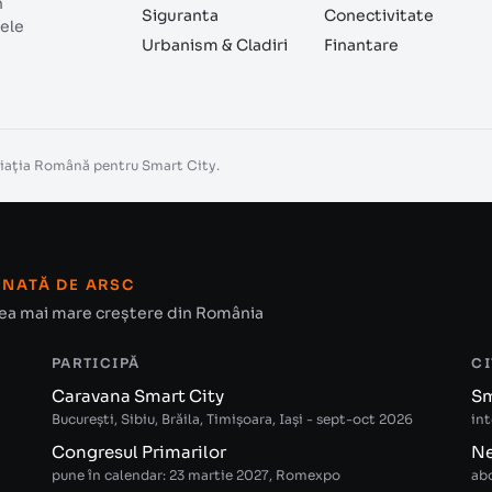
n
Siguranta
Conectivitate
ele
Urbanism & Cladiri
Finantare
ociația Română pentru Smart City.
ONATĂ DE ARSC
 cea mai mare creștere din România
PARTICIPĂ
CI
Caravana Smart City
Sm
București, Sibiu, Brăila, Timișoara, Iași - sept-oct 2026
int
Congresul Primarilor
Ne
pune în calendar: 23 martie 2027, Romexpo
abo