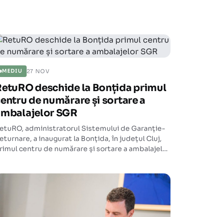
27 NOV
MEDIU
RetuRO deschide la Bonțida primul
entru de numărare și sortare a
ambalajelor SGR
etuRO, administratorul Sistemului de Garanție-
eturnare, a inaugurat la Bonțida, în județul Cluj,
rimul centru de numărare și sortare a ambalajelor
e băuturi, cu trei zile înainte de startul SGR la
ivel național.