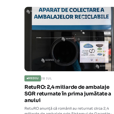
28 IUL
MEDIU
RetuRO: 2,4 miliarde de ambalaje
SGR returnate în prima jumătate a
anului
RetuRO anunță că românii au returnat circa 2,4
miliarde de ambalaje prin Sistemul de Garanție-