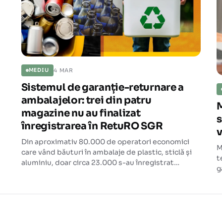
4 MAR
MEDIU
Sistemul de garanție-returnare a
ambalajelor: trei din patru
M
magazine nu au finalizat
s
înregistrarea în RetuRO SGR
v
Din aproximativ 80.000 de operatori economici
M
care vând băuturi în ambalaje de plastic, sticlă și
t
aluminiu, doar circa 23.000 s-au înregistrat
g
complet în platforma RetuRO SGR. Restul riscă
f
amenzi de până la 40.000 de lei și chiar
o
suspendarea activității.