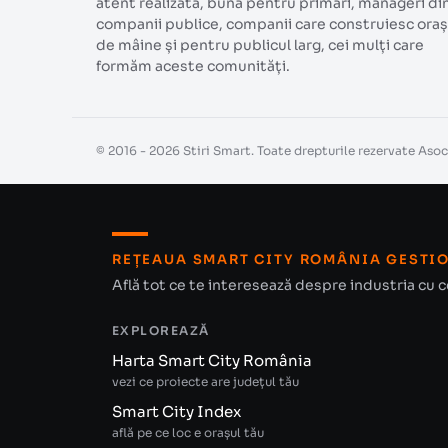
atent realizată, bună pentru primari, manageri di
companii publice, companii care construiesc oraș
de mâine și pentru publicul larg, cei mulți care
formăm aceste comunități.
© 2016 - 2026 Stiri Smart. Toate drepturile rezervate As
REȚEAUA SMART CITY ROMÂNIA GESTI
Află tot ce te interesează despre industria cu
EXPLOREAZĂ
Harta Smart City România
vezi ce proiecte are județul tău
Smart City Index
află pe ce loc e orașul tău