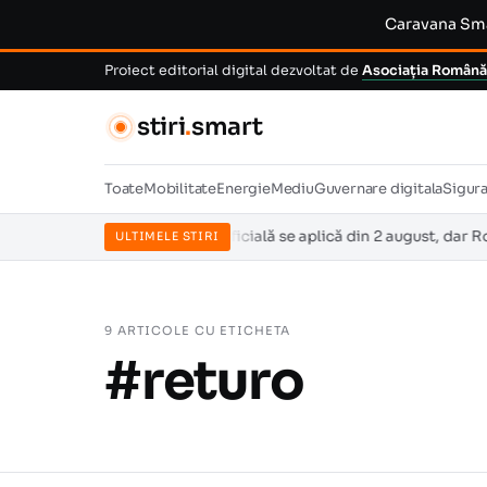
Caravana Smar
Proiect editorial digital dezvoltat de
Asociația Română
stiri
.
smart
Toate
Mobilitate
Energie
Mediu
Guvernare digitala
Sigur
ivind inteligența artificială se aplică din 2 august, dar România n
ULTIMELE STIRI
9 ARTICOLE CU ETICHETA
#returo