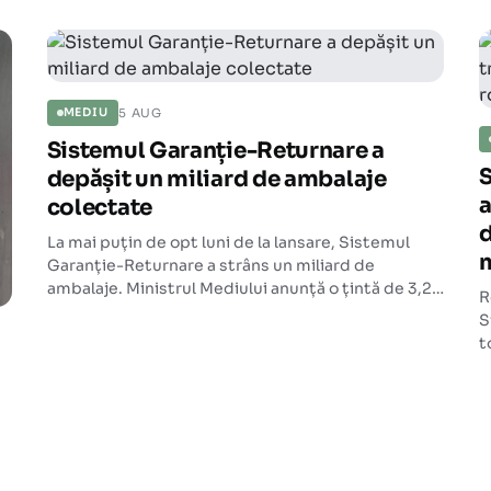
5 AUG
MEDIU
Sistemul Garanție-Returnare a
S
depășit un miliard de ambalaje
a
colectate
d
La mai puțin de opt luni de la lansare, Sistemul
Garanție-Returnare a strâns un miliard de
ambalaje. Ministrul Mediului anunță o țintă de 3,2
R
miliarde de ambalaje pentru 2024.
S
t
m
p
c