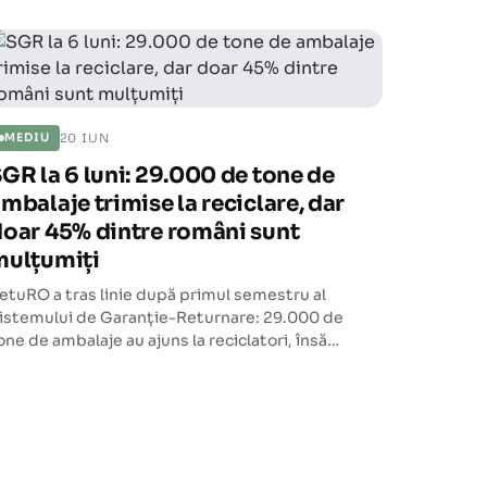
20 IUN
MEDIU
GR la 6 luni: 29.000 de tone de
mbalaje trimise la reciclare, dar
oar 45% dintre români sunt
mulțumiți
etuRO a tras linie după primul semestru al
istemului de Garanție-Returnare: 29.000 de
one de ambalaje au ajuns la reciclatori, însă
ulțumirea publicului rămâne scăzută și
resiunea pentru mai multe puncte de colectare
rește.