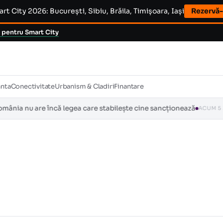
t City 2026: București, Sibiu, Brăila, Timișoara, Iași
Rezervă-
 pentru Smart City
anta
Conectivitate
Urbanism & Cladiri
Finantare
u are încă legea care stabilește cine sancționează
Regu
ACUM 5 ZILE