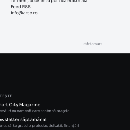
Termeni, cookies si politica editoriala
Feed RSS
info@arsc.ro
stiri.smart
TEȘTE
art City Magazine
erviuri cu oamenii care schimbă orașele
wsletter săptămânal
nează-te gratuit: proiecte, licitații, finanțări