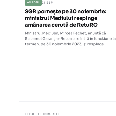
21 SEP
MEDIU
SGR pornește pe 30 noiembrie:
ministrul Mediului respinge
amânarea cerută de RetuRO
Ministrul Mediului, Mircea Fechet, anunță că
Sistemul Garanție-Returnare intră în funcțiune la
termen, pe 30 noiembrie 2023, și respinge
cererea administratorului RetuRO de amânare cu
trei luni.
ETICHETE INRUDITE