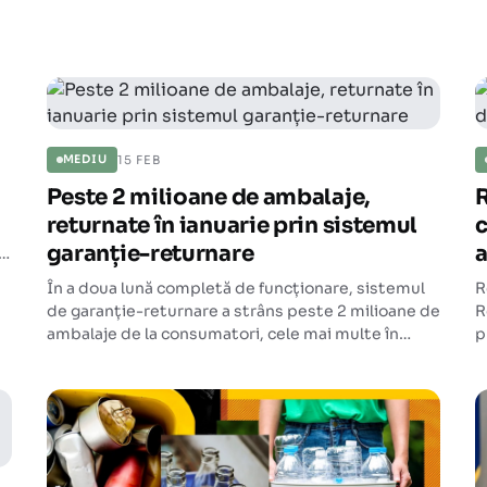
15 FEB
MEDIU
Peste 2 milioane de ambalaje,
returnate în ianuarie prin sistemul
c
garanție-returnare
0%
e
În a doua lună completă de funcționare, sistemul
R
de garanție-returnare a strâns peste 2 milioane de
R
ambalaje de la consumatori, cele mai multe în
p
București. Volumul pus pe piață a urcat la circa 180
d
de milioane de ambalaje marcate SGR.
n