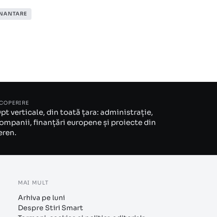
INANTARE
COPERIRE
pt verticale, din toată țara: administrație,
ompanii, finanțări europene și proiecte din
eren.
MAI MULT
Arhiva pe luni
Despre Stiri Smart