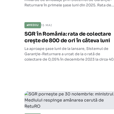
Returnare în primele șase luni din 2025. Rata de
colectare a ajuns la aproximativ 79%.
MEDIU
15 MAI
MEDIU
SGR în România: rata de colectare
crește de 800 de ori în câteva luni
La aproape șase luni de la lansare, Sistemul de
Garanție-Returnare a urcat de la o rată de
colectare de 0,05% în decembrie 2023 la circa 4
în aprilie 2024. Volumele recuperate au crescut d
peste 5.000 de ori.