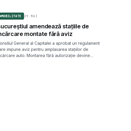
MOBILITATE
29 MAI
MOBILITATE
ucureștiul amendează stațiile de
ncărcare montate fără aviz
onsiliul General al Capitalei a aprobat un regulament
are impune aviz pentru amplasarea stațiilor de
ncărcare auto. Montarea fără autorizație devine
ontravenție, cu amenzi de până la 5.000 de lei
entru firme.