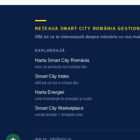
REȚEAUA SMART CITY ROMÂNIA GESTION
Află tot ce te interesează despre industria cu cea m
EXPLOREAZĂ
Harta Smart City România
vezi ce proiecte are județul tău
Smart City Index
află pe ce loc e orașul tău
Harta Energiei
cine investește în energie și unde
Smart City Marketplace
soluții testate + licitațiile zilei
arsc.ro
·
info@arsc.ro