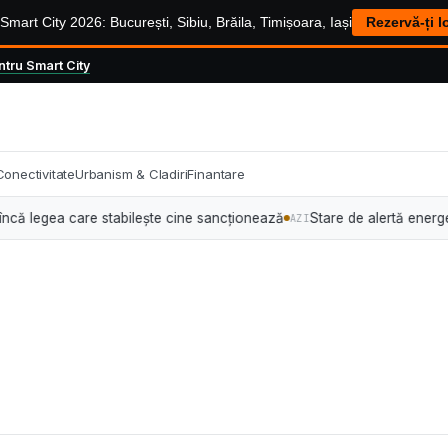
mart City 2026: București, Sibiu, Brăila, Timișoara, Iași
Rezervă-ți l
tru Smart City
Conectivitate
Urbanism & Cladiri
Finantare
 legea care stabilește cine sancționează
Stare de alertă energetică: 
AZI