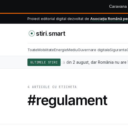
Caravana S
Proiect editorial digital dezvoltat de
Asociația Română pen
stiri
.
smart
Toate
Mobilitate
Energie
Mediu
Guvernare digitala
Siguranta
nteligența artificială se aplică din 2 august, dar România nu are încă
ULTIMELE STIRI
4 ARTICOLE CU ETICHETA
#regulament