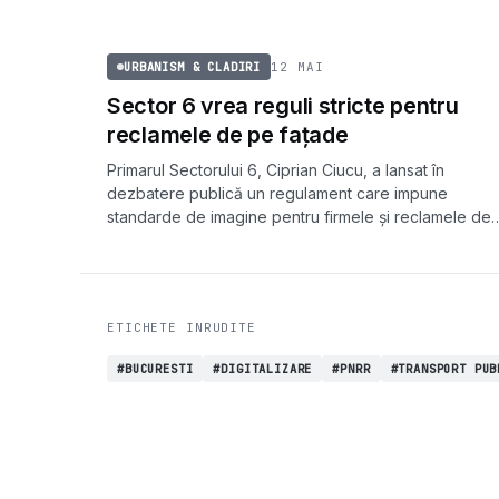
servit". O sesizare a Avocatului Poporului a accelerat
URBANISM & CLADIRI
schimbarea.
12 MAI
URBANISM & CLADIRI
Sector 6 vrea reguli stricte pentru
reclamele de pe fațade
Primarul Sectorului 6, Ciprian Ciucu, a lansat în
dezbatere publică un regulament care impune
standarde de imagine pentru firmele și reclamele de
pe fațadele clădirilor din București.
ETICHETE INRUDITE
#BUCURESTI
#DIGITALIZARE
#PNRR
#TRANSPORT PUB