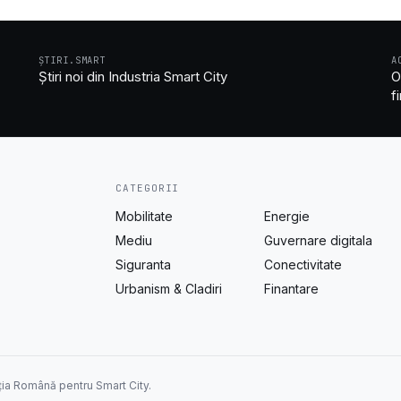
ȘTIRI.SMART
A
Știri noi din Industria Smart City
O
f
CATEGORII
Mobilitate
Energie
Mediu
Guvernare digitala
Siguranta
Conectivitate
Urbanism & Cladiri
Finantare
ția Română pentru Smart City.