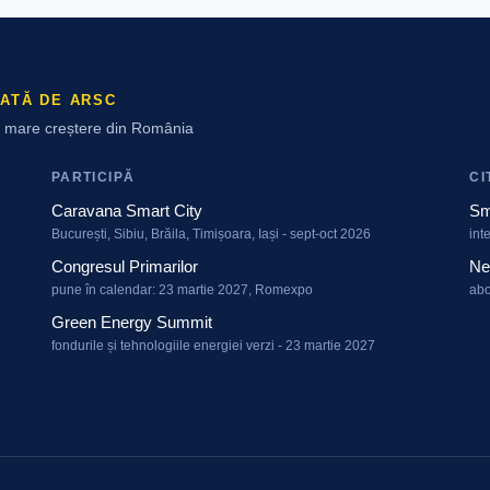
ATĂ DE ARSC
ai mare creștere din România
PARTICIPĂ
CI
Caravana Smart City
Sm
București, Sibiu, Brăila, Timișoara, Iași - sept-oct 2026
int
Congresul Primarilor
Ne
pune în calendar: 23 martie 2027, Romexpo
abo
Green Energy Summit
fondurile și tehnologiile energiei verzi - 23 martie 2027