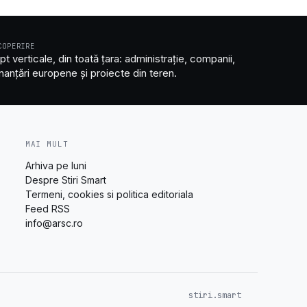
COPERIRE
pt verticale, din toată țara: administrație, companii,
inanțări europene și proiecte din teren.
MAI MULT
Arhiva pe luni
Despre Stiri Smart
Termeni, cookies si politica editoriala
Feed RSS
info@arsc.ro
stiri.smart