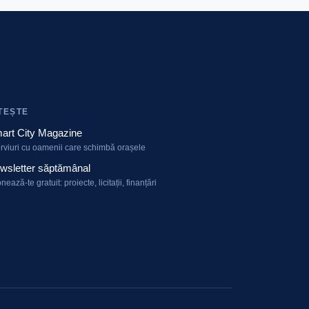
TEȘTE
art City Magazine
erviuri cu oamenii care schimbă orașele
wsletter săptămânal
nează-te gratuit: proiecte, licitații, finanțări