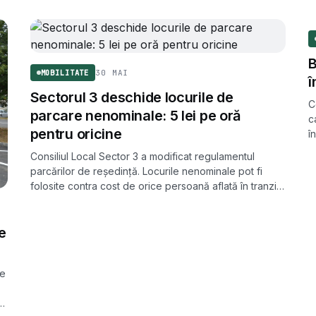
B
30 MAI
MOBILITATE
î
Sectorul 3 deschide locurile de
C
parcare nenominale: 5 lei pe oră
c
pentru oricine
î
c
Consiliul Local Sector 3 a modificat regulamentul
p
parcărilor de reședință. Locurile nenominale pot fi
folosite contra cost de orice persoană aflată în tranzit,
cu un tarif de 5 lei pe oră.
e
re
ul