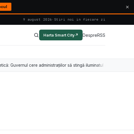
×
ocul
9 august 2026
·
Stiri noi in fiecare zi
Despre
RSS
Harta Smart City
↗
Guvernul cere administrațiilor să stingă iluminatul arhitectural între orel