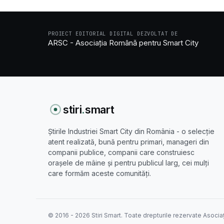
PROIECT EDITORIAL DIGITAL DEZVOLTAT DE
ARSC - Asociația Română pentru Smart City
stiri
.
smart
Știrile Industriei Smart City din România - o selecție
atent realizată, bună pentru primari, manageri din
companii publice, companii care construiesc
orașele de mâine și pentru publicul larg, cei mulți
care formăm aceste comunități.
© 2016 - 2026 Stiri Smart. Toate drepturile rezervate Asocia