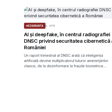
6 APR
SIGURANTA
AI și deepfake, în centrul radiografiei
DNSC privind securitatea cibernetică 
României
Un raport trimestrial al DNSC arată că inteligența
artificială devine multiplicatorul tuturor amenințărilor
clasice, de la dezinformare la fraude biometrice.
Deepfake-urile apar deja în 20% din tentativele
globale de fraudă.