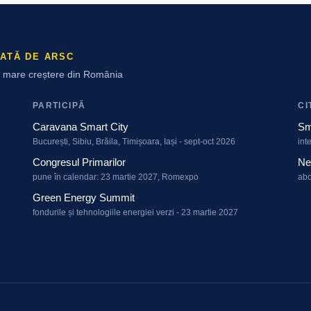
ATĂ DE ARSC
ai mare creștere din România
PARTICIPĂ
CI
Caravana Smart City
Sm
București, Sibiu, Brăila, Timișoara, Iași - sept-oct 2026
int
Congresul Primarilor
Ne
pune în calendar: 23 martie 2027, Romexpo
abo
Green Energy Summit
fondurile și tehnologiile energiei verzi - 23 martie 2027