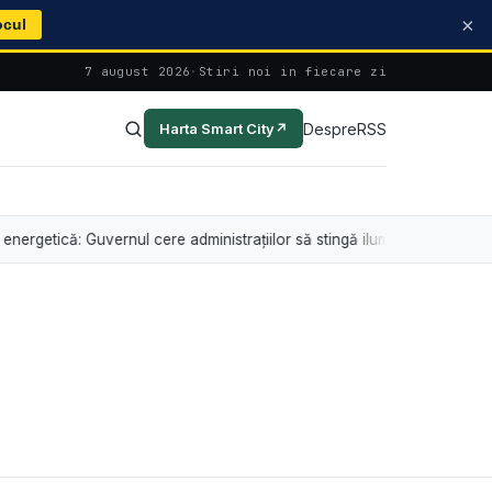
×
ocul
7 august 2026
·
Stiri noi in fiecare zi
Despre
RSS
Harta Smart City
↗
ă: Guvernul cere administrațiilor să stingă iluminatul arhitectural între o