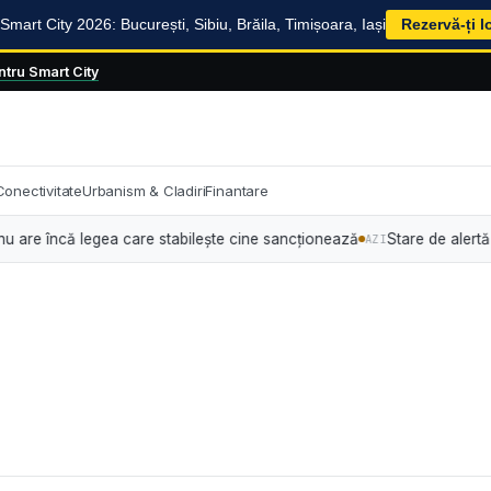
mart City 2026: București, Sibiu, Brăila, Timișoara, Iași
Rezervă-ți l
tru Smart City
Conectivitate
Urbanism & Cladiri
Finantare
ncă legea care stabilește cine sancționează
Stare de alertă energetic
AZI