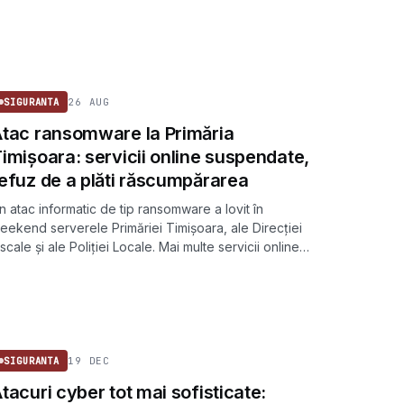
SIGURANTA
26 AUG
SIGURANTA
tac ransomware la Primăria
imișoara: servicii online suspendate,
efuz de a plăti răscumpărarea
n atac informatic de tip ransomware a lovit în
eekend serverele Primăriei Timișoara, ale Direcției
iscale și ale Poliției Locale. Mai multe servicii online
u fost suspendate, iar municipalitatea anunță că nu
egociază cu atacatorii.
SIGURANTA
19 DEC
SIGURANTA
tacuri cyber tot mai sofisticate: