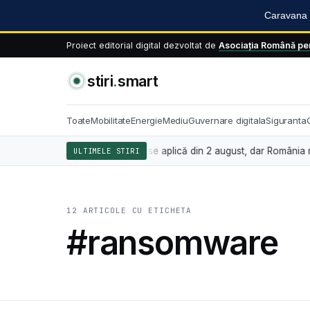
Caravana S
Proiect editorial digital dezvoltat de
Asociația Română pen
stiri
.
smart
Toate
Mobilitate
Energie
Mediu
Guvernare digitala
Siguranta
d inteligența artificială se aplică din 2 august, dar România nu are î
ULTIMELE STIRI
12 ARTICOLE CU ETICHETA
#ransomware