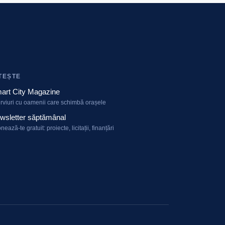
TEȘTE
art City Magazine
erviuri cu oamenii care schimbă orașele
wsletter săptămânal
nează-te gratuit: proiecte, licitații, finanțări