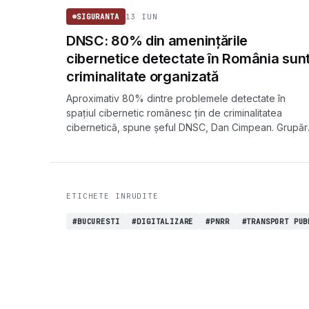
13 IUN
SIGURANTA
DNSC: 80% din amenințările
cibernetice detectate în România sun
criminalitate organizată
Aproximativ 80% dintre problemele detectate în
spațiul cibernetic românesc țin de criminalitatea
cibernetică, spune șeful DNSC, Dan Cimpean. Grupăr
motivate financiar fură date, le criptează și cer
răscumpărare.
ETICHETE INRUDITE
#BUCURESTI
#DIGITALIZARE
#PNRR
#TRANSPORT PUB