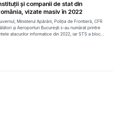
nstituții și companii de stat din
omânia, vizate masiv în 2022
uvernul, Ministerul Apărării, Poliția de Frontieră, CFR
ălători și Aeroporturi București s-au numărat printre
intele atacurilor informatice din 2022, iar STS a blocat
ii de astfel de acțiuni, arată un raport al companiei de
ecuritate cibernetică Fort.