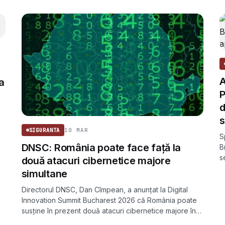
A
a
P
d
10 MAR
SIGURANTA
S
DNSC: România poate face față la
B
s
două atacuri cibernetice majore
m
simultane
Directorul DNSC, Dan Cîmpean, a anunțat la Digital
Innovation Summit Bucharest 2026 că România poate
susține în prezent două atacuri cibernetice majore în
același timp, o cifră pe care el însuși o consideră