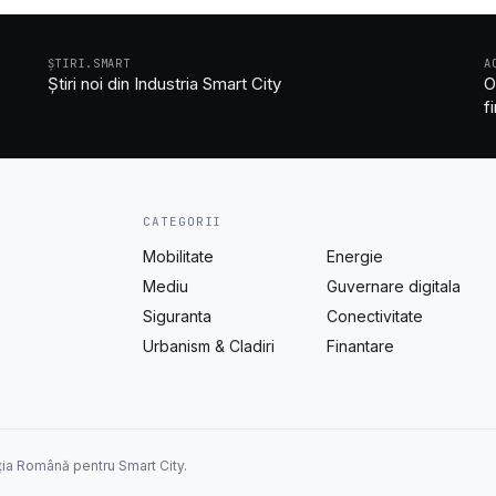
ȘTIRI.SMART
A
Știri noi din Industria Smart City
O
f
CATEGORII
Mobilitate
Energie
Mediu
Guvernare digitala
Siguranta
Conectivitate
Urbanism & Cladiri
Finantare
ția Română pentru Smart City.