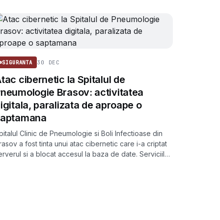
30 DEC
SIGURANTA
tac cibernetic la Spitalul de
neumologie Brasov: activitatea
igitala, paralizata de aproape o
saptamana
pitalul Clinic de Pneumologie si Boli Infectioase din
rasov a fost tinta unui atac cibernetic care i-a criptat
erverul si a blocat accesul la baza de date. Serviciile
edicale continua, dar nu mai pot fi inregistrate digital.