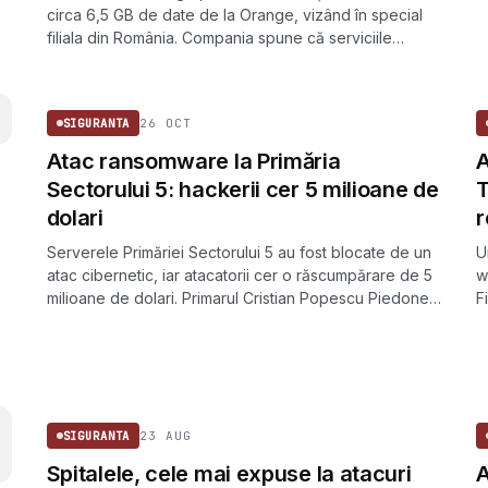
circa 6,5 GB de date de la Orange, vizând în special
filiala din România. Compania spune că serviciile
clienților nu au fost afectate.
SIGURANTA
26 OCT
SIGURANTA
Atac ransomware la Primăria
A
Sectorului 5: hackerii cer 5 milioane de
T
dolari
r
Serverele Primăriei Sectorului 5 au fost blocate de un
U
atac cibernetic, iar atacatorii cer o răscumpărare de 5
w
milioane de dolari. Primarul Cristian Popescu Piedone
F
a anunțat că nu va plăti.
a
n
SIGURANTA
23 AUG
SIGURANTA
Spitalele, cele mai expuse la atacuri
A