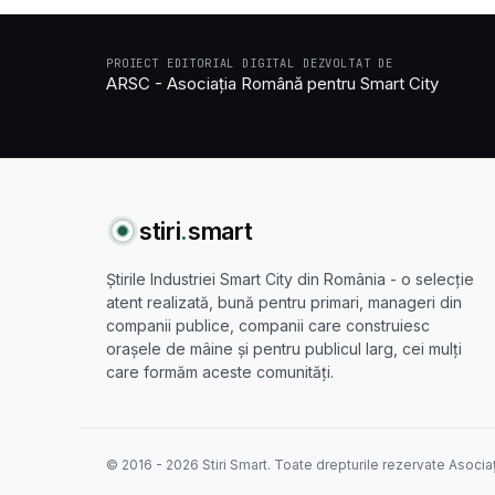
PROIECT EDITORIAL DIGITAL DEZVOLTAT DE
ARSC - Asociația Română pentru Smart City
stiri
.
smart
Știrile Industriei Smart City din România - o selecție
atent realizată, bună pentru primari, manageri din
companii publice, companii care construiesc
orașele de mâine și pentru publicul larg, cei mulți
care formăm aceste comunități.
© 2016 - 2026 Stiri Smart. Toate drepturile rezervate Asocia