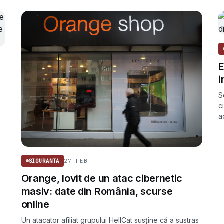
deopotrivă încurajatoare și îngrijorătoare.
E
i
S
c
a
B
27 FEB
SIGURANTA
Orange, lovit de un atac cibernetic
masiv: date din România, scurse
online
Un atacator afiliat grupului HellCat susține că a sustras