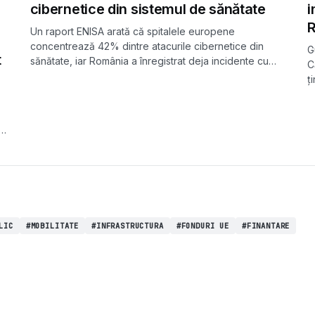
cibernetice din sistemul de sănătate
i
R
Un raport ENISA arată că spitalele europene
concentrează 42% dintre atacurile cibernetice din
G
t
sănătate, iar România a înregistrat deja incidente cu
C
blocarea sistemelor informatice. Ransomware-ul
ț
rămâne principala amenințare.
m
s
i
LIC
#MOBILITATE
#INFRASTRUCTURA
#FONDURI UE
#FINANTARE