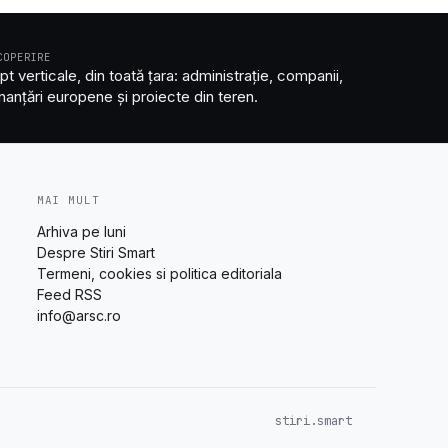
COPERIRE
pt verticale, din toată țara: administrație, companii,
inanțări europene și proiecte din teren.
MAI MULT
Arhiva pe luni
Despre Stiri Smart
Termeni, cookies si politica editoriala
Feed RSS
info@arsc.ro
stiri.smart