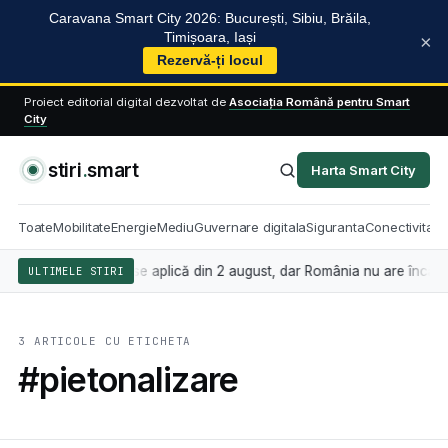
Caravana Smart City 2026: București, Sibiu, Brăila,
Timișoara, Iași
×
Rezervă-ți locul
Proiect editorial digital dezvoltat de
Asociația Română pentru Smart
City
stiri
.
smart
Harta Smart City
Toate
Mobilitate
Energie
Mediu
Guvernare digitala
Siguranta
Conectivitate
ligența artificială se aplică din 2 august, dar România nu are încă le
ULTIMELE STIRI
3 ARTICOLE CU ETICHETA
#pietonalizare