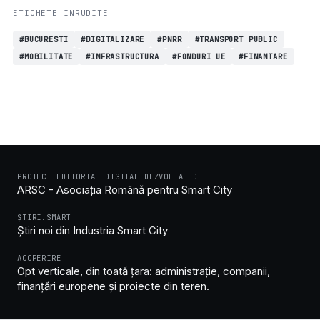
ETICHETE INRUDITE
#BUCURESTI
#DIGITALIZARE
#PNRR
#TRANSPORT PUBLIC
#MOBILITATE
#INFRASTRUCTURA
#FONDURI UE
#FINANTARE
PROIECT EDITORIAL DIGITAL DEZVOLTAT DE
ARSC - Asociația Română pentru Smart City
ȘTIRI.SMART
Știri noi din Industria Smart City
ACOPERIRE
Opt verticale, din toată țara: administrație, companii,
finanțări europene și proiecte din teren.