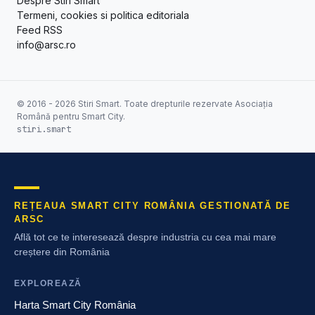
Despre Stiri Smart
Termeni, cookies si politica editoriala
Feed RSS
info@arsc.ro
© 2016 - 2026 Stiri Smart. Toate drepturile rezervate Asociația
Română pentru Smart City.
stiri.smart
REȚEAUA SMART CITY ROMÂNIA GESTIONATĂ DE
ARSC
Află tot ce te interesează despre industria cu cea mai mare
creștere din România
EXPLOREAZĂ
Harta Smart City România