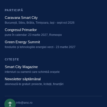
PARTICIPĂ
Caravana Smart City
București, Sibiu, Brăila, Timișoara, Iași - sept-oct 2026
Congresul Primarilor
pune în calendar: 23 martie 2027, Romexpo
Green Energy Summit
fondurile și tehnologiile energiei verzi - 23 martie 2027
CITEȘTE
Smart City Magazine
interviuri cu oamenii care schimbă orașele
Newsletter săptămânal
abonează-te gratuit: proiecte, licitații, finanțări
arsc.ro
·
info@arsc.ro