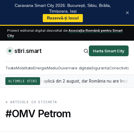
Caravana Smart City 2026: București, Sibiu, Brăila,
Timișoara, Iași
×
Rezervă-ți locul
Proiect editorial digital dezvoltat de
Asociația Română pentru Smart
City
stiri
.
smart
Harta Smart City
Toate
Mobilitate
Energie
Mediu
Guvernare digitala
Siguranta
Conectivitate
ența artificială se aplică din 2 august, dar România nu are încă legea
ULTIMELE STIRI
4 ARTICOLE CU ETICHETA
#OMV Petrom