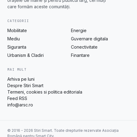
orașele de mâine și pentru publicul larg, cei mulți
care formăm aceste comunități.
CATEGORII
Mobilitate
Energie
Mediu
Guvernare digitala
Siguranta
Conectivitate
Urbanism & Cladiri
Finantare
MAI MULT
Arhiva pe luni
Despre Stiri Smart
Termeni, cookies si politica editoriala
Feed RSS
info@arsc.ro
© 2016 - 2026 Stiri Smart. Toate drepturile rezervate Asociația
Română pentru Smart City.