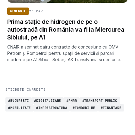
23 MAR
ENERGIE
Prima stație de hidrogen de pe o
autostradă din România va fi la Miercurea
Sibiului, pe A1
CNAIR a semnat patru contracte de concesiune cu OMV
Petrom și Rompetrol pentru spații de servicii și parcări
moderne pe A1 Sibiu - Sebeș, A3 Transilvania și centurile
Brașov și Suceava. La Miercurea Sibiului este prevăzută
prima stație de hidrogen de pe o autostradă din România,
cu termen 2030.
ETICHETE INRUDITE
#BUCURESTI
#DIGITALIZARE
#PNRR
#TRANSPORT PUBLIC
#MOBILITATE
#INFRASTRUCTURA
#FONDURI UE
#FINANTARE