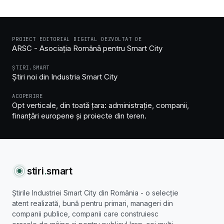
PROIECT EDITORIAL DIGITAL DEZVOLTAT DE
ARSC - Asociația Română pentru Smart City
ȘTIRI.SMART
Știri noi din Industria Smart City
ACOPERIRE
Opt verticale, din toată țara: administrație, companii,
finanțări europene și proiecte din teren.
stiri
.
smart
Știrile Industriei Smart City din România - o selecție
atent realizată, bună pentru primari, manageri din
companii publice, companii care construiesc