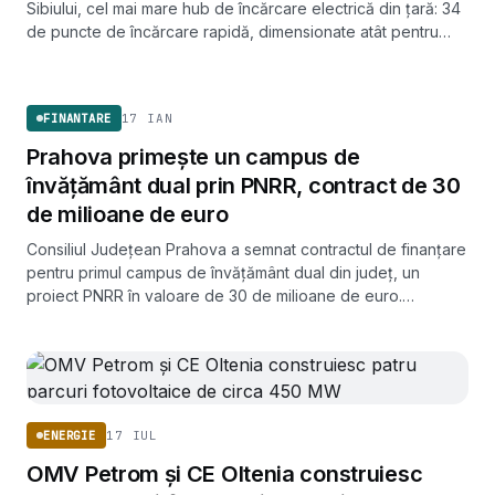
Sibiului, cel mai mare hub de încărcare electrică din țară: 34
de puncte de încărcare rapidă, dimensionate atât pentru
autoturisme, cât și pentru camioane.
FINANTARE
17 IAN
FINANTARE
Prahova primește un campus de
învățământ dual prin PNRR, contract de 30
de milioane de euro
Consiliul Județean Prahova a semnat contractul de finanțare
pentru primul campus de învățământ dual din județ, un
proiect PNRR în valoare de 30 de milioane de euro.
Investiția totală aprobată este de 149,35 milioane de lei.
17 IUL
ENERGIE
OMV Petrom și CE Oltenia construiesc