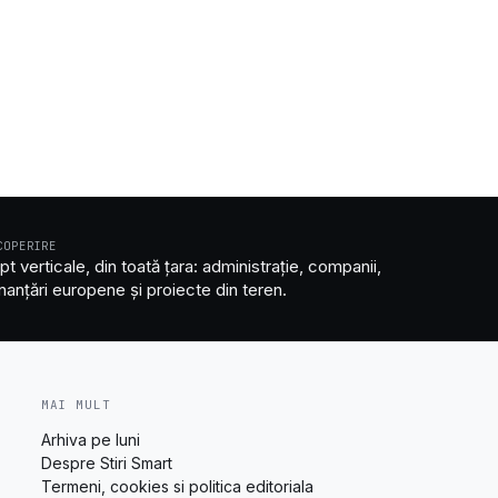
COPERIRE
pt verticale, din toată țara: administrație, companii,
inanțări europene și proiecte din teren.
MAI MULT
Arhiva pe luni
Despre Stiri Smart
Termeni, cookies si politica editoriala