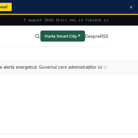
×
ocul
7 august 2026
·
Stiri noi in fiecare zi
Despre
RSS
Harta Smart City
↗
nergetică: Guvernul cere administrațiilor să stingă iluminatul arhitectura