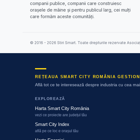
companii publice, companii care construiesc
orașele de mâine și pentru publicul larg, cei mulți
care formăm aceste comunități.
© 2016 - 2026 Stiri Smart. Toate drepturile rezervate Asocia
REȚEAUA SMART CITY ROMÂNIA GESTION
Află tot ce te interesează despre industria cu cea m
EXPLOREAZĂ
Harta Smart City România
vezi ce proiecte are județul tău
Smart City Index
află pe ce loc e orașul tău