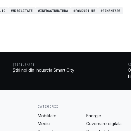
LIC
#MOBILITATE
#INFRASTRUCTURA
#FONDURI UE
#FINANTARE
ȘTIRI.SMART
A
Știri noi din Industria Smart City
O
f
CATEGORII
Mobilitate
Energie
Mediu
Guvernare digitala