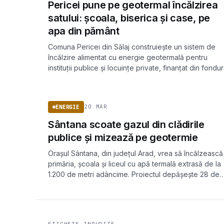
Pericei pune pe geotermal încălzirea
satului: școala, biserica și case, pe
apa din pământ
Comuna Pericei din Sălaj construiește un sistem de
încălzire alimentat cu energie geotermală pentru
instituții publice și locuințe private, finanțat din fondur
europene REACT-EU. Investiția totală se ridică la 18,8
ENERGIE
milioane de lei.
20 MAR
ENERGIE
Sântana scoate gazul din clădirile
publice și mizează pe geotermie
Orașul Sântana, din județul Arad, vrea să încălzească
primăria, școala și liceul cu apă termală extrasă de la
1.200 de metri adâncime. Proiectul depășește 28 de
milioane de lei, cu finanțare europeană.
ETICHETE INRUDITE