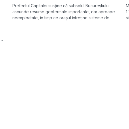
Prefectul Capitalei susține că subsolul Bucureștiului
M
ascunde resurse geotermale importante, dar aproape
1
neexploatate, în timp ce orașul întreține sisteme de
s
termoficare vechi și costisitoare.
p
f
i