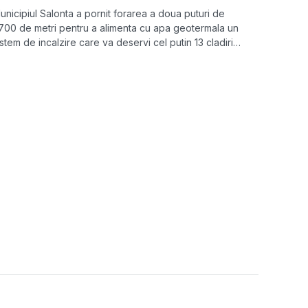
unicipiul Salonta a pornit forarea a doua puturi de
.700 de metri pentru a alimenta cu apa geotermala un
istem de incalzire care va deservi cel putin 13 cladiri
ublice. Investitia este de 6 milioane de euro, din
onduri europene.