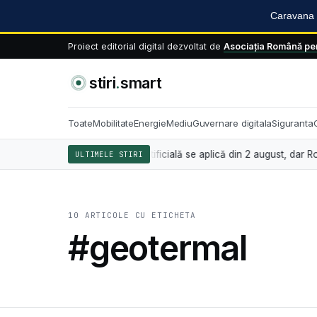
Caravana S
Proiect editorial digital dezvoltat de
Asociația Română pen
stiri
.
smart
Toate
Mobilitate
Energie
Mediu
Guvernare digitala
Siguranta
an privind inteligența artificială se aplică din 2 august, dar România 
ULTIMELE STIRI
10 ARTICOLE CU ETICHETA
#geotermal