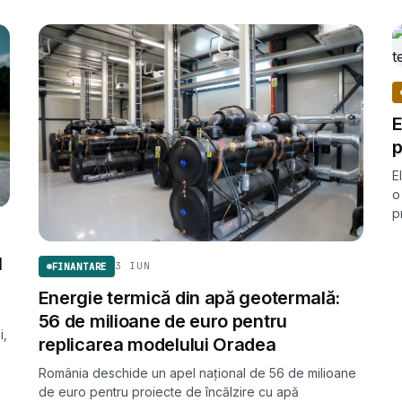
E
p
E
o
p
t
l
3 IUN
FINANTARE
Energie termică din apă geotermală:
56 de milioane de euro pentru
i,
replicarea modelului Oradea
o
România deschide un apel național de 56 de milioane
de euro pentru proiecte de încălzire cu apă