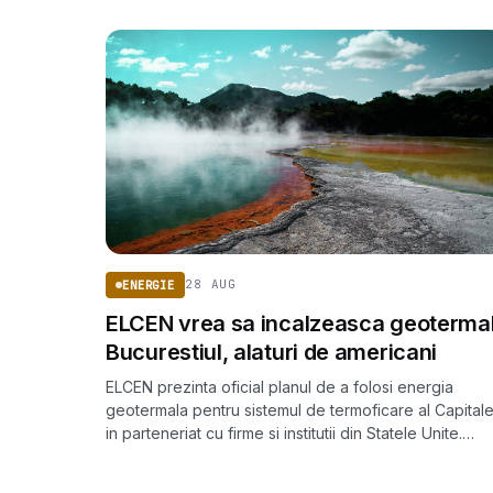
28 AUG
ENERGIE
ELCEN vrea sa incalzeasca geoterma
Bucurestiul, alaturi de americani
ELCEN prezinta oficial planul de a folosi energia
geotermala pentru sistemul de termoficare al Capitale
in parteneriat cu firme si institutii din Statele Unite.
Proiectul prevede inlocuirea unuia dintre CET-uri cu 
unitate geotermala de 70 MW.