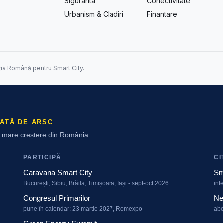
Siguranta
Conectivitate
Urbanism & Cladiri
Finantare
ția Română pentru Smart City.
ATĂ DE ARSC
ai mare creștere din România
PARTICIPĂ
CI
Caravana Smart City
Sm
București, Sibiu, Brăila, Timișoara, Iași - sept-oct 2026
int
Congresul Primarilor
Ne
pune în calendar: 23 martie 2027, Romexpo
abo