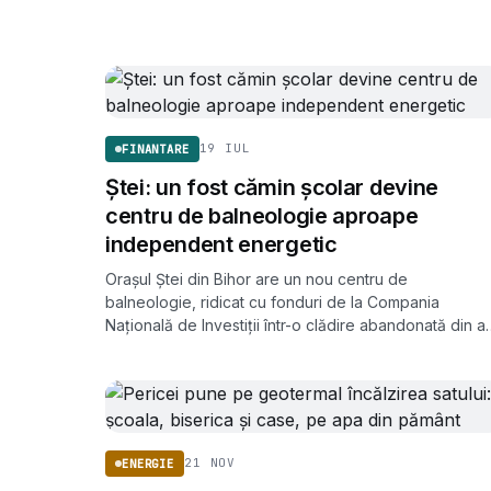
19 IUL
FINANTARE
Ștei: un fost cămin școlar devine
centru de balneologie aproape
independent energetic
Orașul Ștei din Bihor are un nou centru de
balneologie, ridicat cu fonduri de la Compania
Națională de Investiții într-o clădire abandonată din an
'50. Lucrările s-au încheiat cu două luni înainte de
termen.
21 NOV
ENERGIE