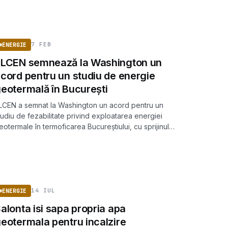
ENERGIE
7 FEB
ENERGIE
LCEN semnează la Washington un
cord pentru un studiu de energie
eotermală în București
LCEN a semnat la Washington un acord pentru un
tudiu de fezabilitate privind exploatarea energiei
eotermale în termoficarea Bucureștiului, cu sprijinul
epartamentului pentru Energie al SUA.
ENERGIE
14 IUL
ENERGIE
alonta isi sapa propria apa
eotermala pentru incalzire