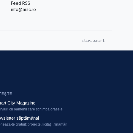
Feed RSS
info@arsc.ro
stiri.smart
TEȘTE
art City Magazine
erviuri cu oamenii care schimbă orașele
wsletter săptămânal
nează-te gratuit: proiecte, licitații, finanțări