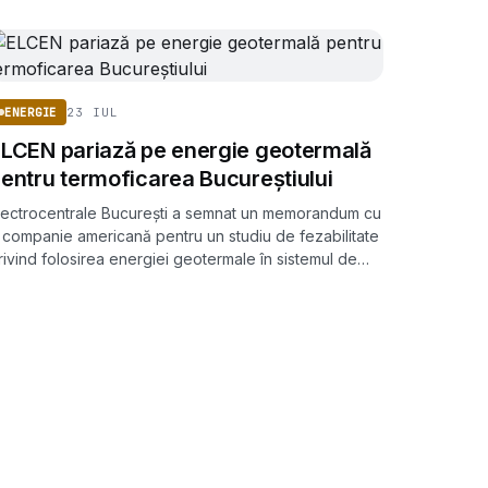
23 IUL
ENERGIE
LCEN pariază pe energie geotermală
entru termoficarea Bucureștiului
lectrocentrale București a semnat un memorandum cu
 companie americană pentru un studiu de fezabilitate
rivind folosirea energiei geotermale în sistemul de
ermoficare al Capitalei.