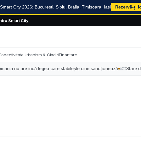
mart City 2026: București, Sibiu, Brăila, Timișoara, Iași
Rezervă-ți l
tru Smart City
Conectivitate
Urbanism & Cladiri
Finantare
nu are încă legea care stabilește cine sancționează
Stare de alertă e
AZI