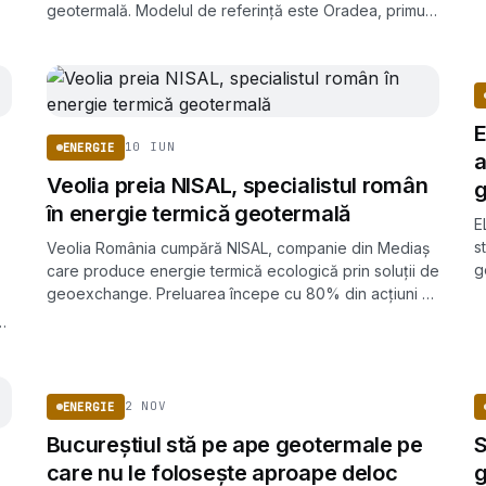
geotermală. Modelul de referință este Oradea, primul
oraș cu o stație geotermală finanțată din bani
europeni.
E
10 IUN
ENERGIE
a
Veolia preia NISAL, specialistul român
g
în energie termică geotermală
E
s
Veolia România cumpără NISAL, companie din Mediaș
g
care produce energie termică ecologică prin soluții de
D
geoexchange. Preluarea începe cu 80% din acțiuni și
se finalizează în cinci ani.
ii
ENERGIE
2 NOV
ENERGIE
Bucureștiul stă pe ape geotermale pe
S
care nu le folosește aproape deloc
g