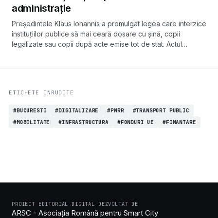
administrație
Președintele Klaus Iohannis a promulgat legea care interzice
instituțiilor publice să mai ceară dosare cu șină, copii
legalizate sau copii după acte emise tot de stat. Actul
normativ intră în vigoare la 180 de zile de la publicarea în
Monitorul Oficial.
ETICHETE INRUDITE
#BUCURESTI
#DIGITALIZARE
#PNRR
#TRANSPORT PUBLIC
#MOBILITATE
#INFRASTRUCTURA
#FONDURI UE
#FINANTARE
PROIECT EDITORIAL DIGITAL DEZVOLTAT DE
ARSC - Asociația Română pentru Smart City