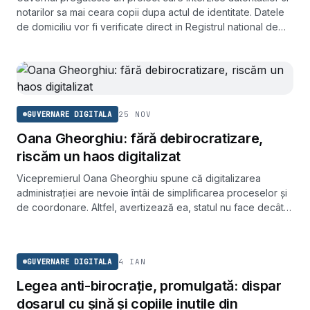
notarilor sa mai ceara copii dupa actul de identitate. Datele
de domiciliu vor fi verificate direct in Registrul national de
evidenta a persoanelor, sub amenda de pana la 3.000 de lei
pentru cei care incalca regula.
25 NOV
GUVERNARE DIGITALA
Oana Gheorghiu: fără debirocratizare,
riscăm un haos digitalizat
Vicepremierul Oana Gheorghiu spune că digitalizarea
administrației are nevoie întâi de simplificarea proceselor și
de coordonare. Altfel, avertizează ea, statul nu face decât
să mute haosul actual în format digital.
GUVERNARE DIGITALA
4 IAN
GUVERNARE DIGITALA
Legea anti-birocrație, promulgată: dispar
dosarul cu șină și copiile inutile din