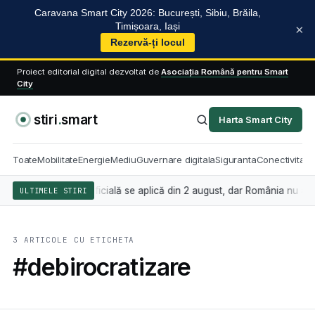
Caravana Smart City 2026: București, Sibiu, Brăila,
Timișoara, Iași
×
Rezervă-ți locul
Proiect editorial digital dezvoltat de
Asociația Română pentru Smart
City
stiri
.
smart
Harta Smart City
Toate
Mobilitate
Energie
Mediu
Guvernare digitala
Siguranta
Conectivitate
nd inteligența artificială se aplică din 2 august, dar România nu are î
ULTIMELE STIRI
3 ARTICOLE CU ETICHETA
#debirocratizare