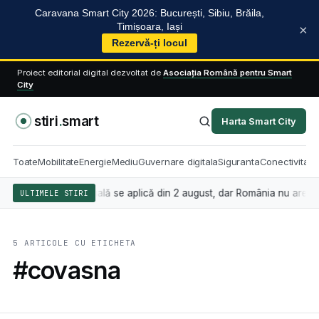
Caravana Smart City 2026: București, Sibiu, Brăila,
Timișoara, Iași
×
Rezervă-ți locul
Proiect editorial digital dezvoltat de
Asociația Română pentru Smart
City
stiri
.
smart
Harta Smart City
Toate
Mobilitate
Energie
Mediu
Guvernare digitala
Siguranta
Conectivitate
nteligența artificială se aplică din 2 august, dar România nu are încă 
ULTIMELE STIRI
5 ARTICOLE CU ETICHETA
#covasna