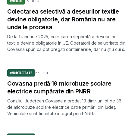
19 DEC
MEDIU
Colectarea selectivă a deșeurilor textile
devine obligatorie, dar România nu are
unde le procesa
De la 1 ianuarie 2025, colectarea separată a deșeurilor
textile devine obligatorie în UE. Operatorii de salubritate din
Covasna spun că pot pregăti containerele, dar nu știu cui să
predea cantitățile adunate, în lipsa procesatorilor și a
MOBILITATE
legislației.
23 IUL
MOBILITATE
Covasna predă 19 microbuze școlare
electrice cumpărate din PNRR
Consiliul Județean Covasna a predat 19 dintr-un lot de 36
de microbuze școlare electrice către primării din județ.
Vehiculele sunt finanțate integral prin PNRR.
MOBILITATE