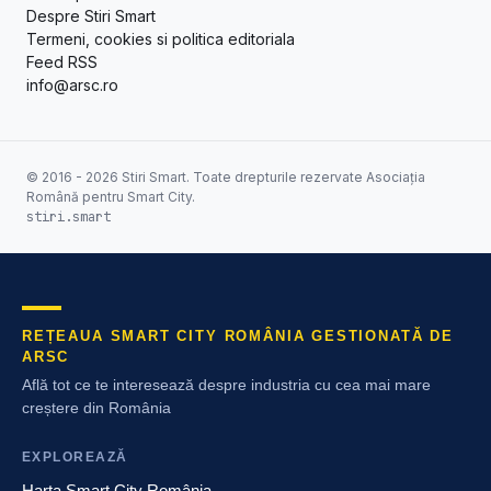
Despre Stiri Smart
Termeni, cookies si politica editoriala
Feed RSS
info@arsc.ro
© 2016 - 2026 Stiri Smart. Toate drepturile rezervate Asociația
Română pentru Smart City.
stiri.smart
REȚEAUA SMART CITY ROMÂNIA GESTIONATĂ DE
ARSC
Află tot ce te interesează despre industria cu cea mai mare
creștere din România
EXPLOREAZĂ
Harta Smart City România