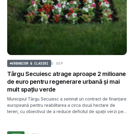
5 SEP
URBANISM & CLADIRI
Târgu Secuiesc atrage aproape 2 milioane
de euro pentru regenerare urbană și mai
mult spațiu verde
Municipiul Târgu Secuiesc a semnat un contract de finanțare
europeană pentru reabilitarea a circa două hectare de
teren, cu obiectivul de a reduce deficitul de spații verzi pe
cap de locuitor.
MEDIU