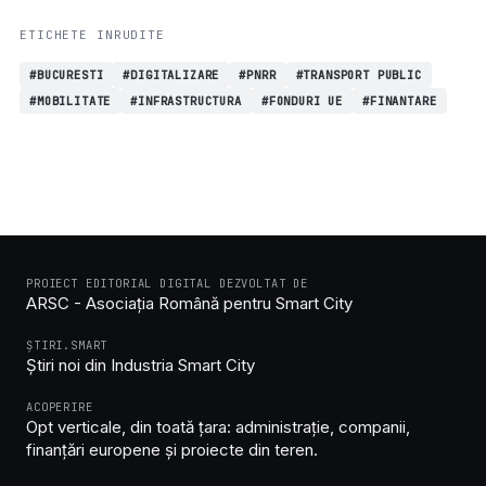
ETICHETE INRUDITE
#BUCURESTI
#DIGITALIZARE
#PNRR
#TRANSPORT PUBLIC
#MOBILITATE
#INFRASTRUCTURA
#FONDURI UE
#FINANTARE
PROIECT EDITORIAL DIGITAL DEZVOLTAT DE
ARSC - Asociația Română pentru Smart City
ȘTIRI.SMART
Știri noi din Industria Smart City
ACOPERIRE
Opt verticale, din toată țara: administrație, companii,
finanțări europene și proiecte din teren.