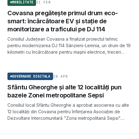
21 FEB
MOBILITATE
Covasna pregătește primul drum eco-
smart: încărcătoare EV și stație de
monitorizare a traficului pe DJ 114
Consiliul Județean Covasna a finalizat proiectul tehnic
pentru modernizarea DJ 114 Sânzieni-Lemnia, un drum de 19
kilometri cu încărcătoare pentru mașini electrice, treceri
inteligente și o stație de măsurare a traficului. Investiția
GUVERNARE DIGITALA
estimată este de circa 30 de milioane de euro.
28 APR
GUVERNARE DIGITALA
Sfântu Gheorghe și alte 12 localități pun
bazele Zonei metropolitane Sepsi
Consiliul local Sfântu Gheorghe a aprobat asocierea cu alte
12 localități din Covasna pentru înființarea Asociației de
Dezvoltare Intercomunitară "Zona metropolitană Sepsi".
Documentația trebuie depusă până la 30 iunie.