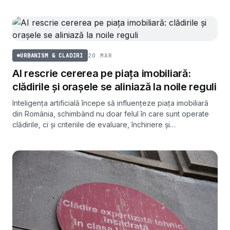
20 MAR
URBANISM & CLADIRI
AI rescrie cererea pe piața imobiliară:
clădirile și orașele se aliniază la noile reguli
Inteligența artificială începe să influențeze piața imobiliară
din România, schimbând nu doar felul în care sunt operate
clădirile, ci și criteriile de evaluare, închiriere și
tranzacționare. Concluziile vin dintr-un raport Cushman &
Wakefield Echinox.