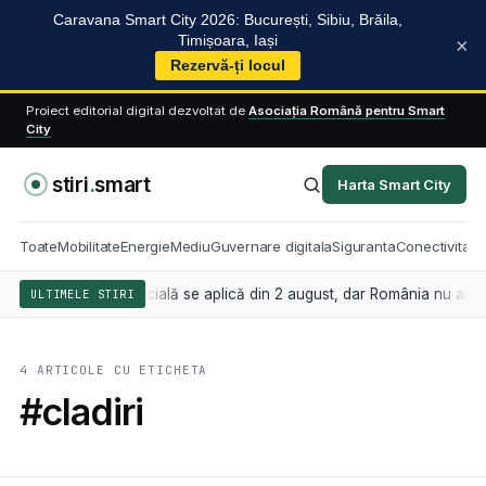
Caravana Smart City 2026: București, Sibiu, Brăila,
Timișoara, Iași
×
Rezervă-ți locul
Proiect editorial digital dezvoltat de
Asociația Română pentru Smart
City
stiri
.
smart
Harta Smart City
Toate
Mobilitate
Energie
Mediu
Guvernare digitala
Siguranta
Conectivitate
 inteligența artificială se aplică din 2 august, dar România nu are înc
ULTIMELE STIRI
4 ARTICOLE CU ETICHETA
#cladiri