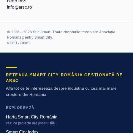
Feed RSS
info@arsc.ro
© 2016 - 2026 Stiri Smart. Toate drepturile rezervate Asociația
Română pentru Smart City.
stiri.smart
REȚEAUA SMART CITY ROMÂNIA GESTIONATĂ DE
ARSC
Află tot ce te interesează despre industria cu cea mai mare
creștere din România
EXPLOREAZĂ
Harta Smart City România
vezi ce proiecte are județul tău
Smart City Index