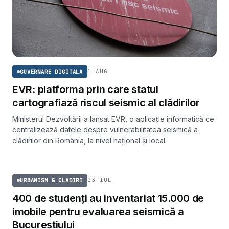
1 AUG
GUVERNARE DIGITALA
EVR: platforma prin care statul
cartografiază riscul seismic al clădirilor
Ministerul Dezvoltării a lansat EVR, o aplicație informatică ce
centralizează datele despre vulnerabilitatea seismică a
clădirilor din România, la nivel național și local.
URBANISM & CLADIRI
23 IUL
URBANISM & CLADIRI
400 de studenți au inventariat 15.000 de
imobile pentru evaluarea seismică a
Bucureștiului