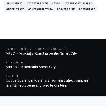
#BUCURESTI
#DIGITALIZARE
#PNRR
#TRANSPORT PUBLIC
#MOBILITATE
#INFRASTRUCTURA
#FONDURI UE
#FINANTARE
PROIECT EDITORIAL DIGITAL DEZVOLTAT DE
ARSC - Asociația Română pentru Smart City
ȘTIRI.SMART
Știri noi din Industria Smart City
ACOPERIRE
Opt verticale, din toată țara: administrație, companii,
finanțări europene și proiecte din teren.