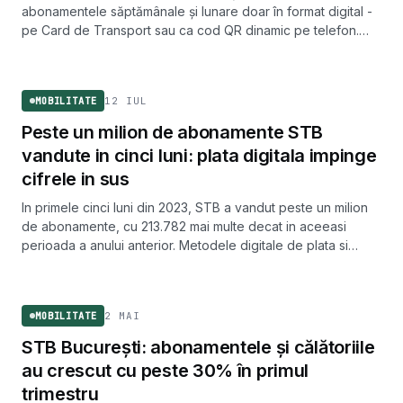
abonamentele săptămânale și lunare doar în format digital -
pe Card de Transport sau ca cod QR dinamic pe telefon.
Hârtia dispare din ecuație pentru aceste titluri.
MOBILITATE
12 IUL
MOBILITATE
Peste un milion de abonamente STB
vandute in cinci luni: plata digitala impinge
cifrele in sus
In primele cinci luni din 2023, STB a vandut peste un milion
de abonamente, cu 213.782 mai multe decat in aceeasi
perioada a anului anterior. Metodele digitale de plata si
aplicatia Info TB sunt creditate pentru salt.
MOBILITATE
2 MAI
MOBILITATE
STB București: abonamentele și călătoriile
au crescut cu peste 30% în primul
trimestru