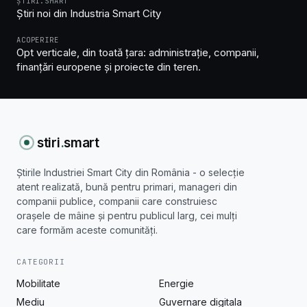
ȘTIRI.SMART
Știri noi din Industria Smart City
ACOPERIRE
Opt verticale, din toată țara: administrație, companii,
finanțări europene și proiecte din teren.
stiri
.
smart
Știrile Industriei Smart City din România - o selecție
atent realizată, bună pentru primari, manageri din
companii publice, companii care construiesc
orașele de mâine și pentru publicul larg, cei mulți
care formăm aceste comunități.
CATEGORII
Mobilitate
Energie
Mediu
Guvernare digitala