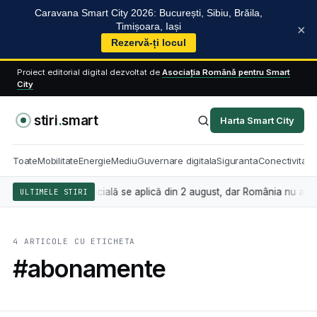
Caravana Smart City 2026: București, Sibiu, Brăila,
Timișoara, Iași
×
Rezervă-ți locul
Proiect editorial digital dezvoltat de
Asociația Română pentru Smart
City
stiri
.
smart
Harta Smart City
Toate
Mobilitate
Energie
Mediu
Guvernare digitala
Siguranta
Conectivitate
d inteligența artificială se aplică din 2 august, dar România nu are î
ULTIMELE STIRI
4 ARTICOLE CU ETICHETA
#abonamente