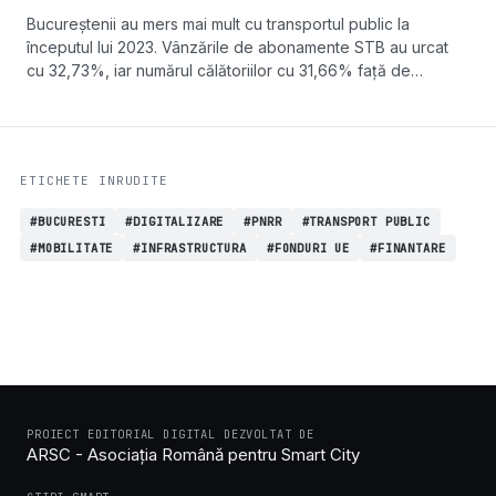
Bucureștenii au mers mai mult cu transportul public la
începutul lui 2023. Vânzările de abonamente STB au urcat
cu 32,73%, iar numărul călătoriilor cu 31,66% față de
aceeași perioadă a anului trecut.
ETICHETE INRUDITE
#BUCURESTI
#DIGITALIZARE
#PNRR
#TRANSPORT PUBLIC
#MOBILITATE
#INFRASTRUCTURA
#FONDURI UE
#FINANTARE
PROIECT EDITORIAL DIGITAL DEZVOLTAT DE
ARSC - Asociația Română pentru Smart City