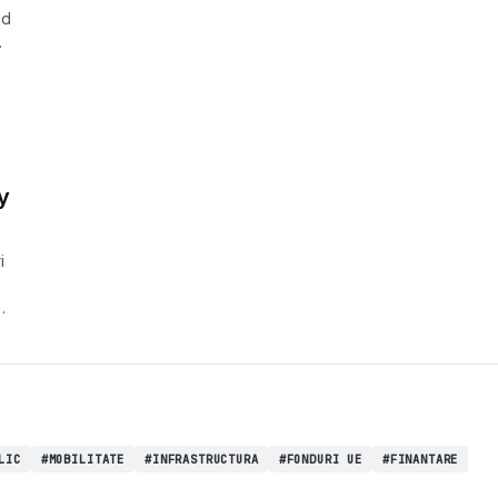
nd
y
i
y
LIC
#MOBILITATE
#INFRASTRUCTURA
#FONDURI UE
#FINANTARE