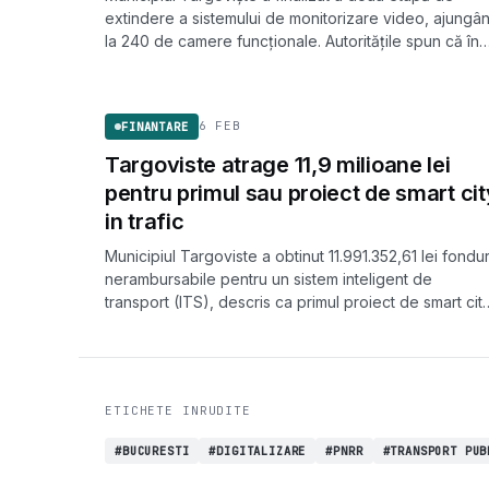
extindere a sistemului de monitorizare video, ajungâ
la 240 de camere funcționale. Autoritățile spun că în
circa 90% din cazuri reușesc să furnizeze informații
FINANTARE
utile organelor judiciare.
6 FEB
FINANTARE
Targoviste atrage 11,9 milioane lei
pentru primul sau proiect de smart cit
in trafic
Municipiul Targoviste a obtinut 11.991.352,61 lei fondur
nerambursabile pentru un sistem inteligent de
transport (ITS), descris ca primul proiect de smart cit
al orasului.
ETICHETE INRUDITE
#BUCURESTI
#DIGITALIZARE
#PNRR
#TRANSPORT PUB