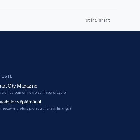
stiri.smart
TEȘTE
art City Magazine
erviuri cu oamenii care schimbă orașele
wsletter săptămânal
nează-te gratuit: proiecte, licitații, finanțări