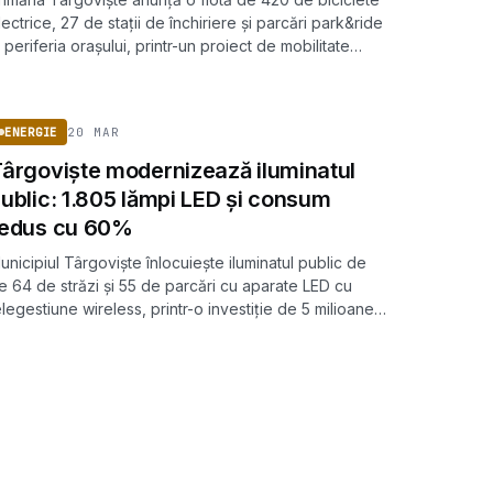
lectrice, 27 de stații de închiriere și parcări park&ride
a periferia orașului, printr-un proiect de mobilitate
rbană durabilă finanțat cu peste 90 de milioane de lei
ENERGIE
in fonduri europene.
20 MAR
ENERGIE
ârgoviște modernizează iluminatul
ublic: 1.805 lămpi LED și consum
redus cu 60%
unicipiul Târgoviște înlocuiește iluminatul public de
e 64 de străzi și 55 de parcări cu aparate LED cu
elegestiune wireless, printr-o investiție de 5 milioane
e lei finanțată de Administrația Fondului de Mediu.
biectivul declarat este reducerea consumului anual
e energie cu aproximativ 60%.