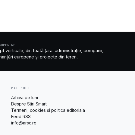
COPERIRE
pt verticale, din toată țara: administrație, companii,
inanțări europene și proiecte din teren.
MAI MULT
Arhiva pe luni
Despre Stiri Smart
Termeni, cookies si politica editoriala
Feed RSS
info@arsc.ro