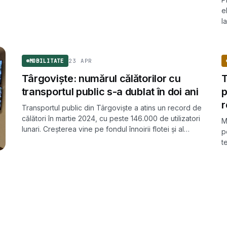
e
l
u
MOBILITATE
d
23 APR
MOBILITATE
Târgoviște: numărul călătorilor cu
T
transportul public s-a dublat în doi ani
p
Transportul public din Târgoviște a atins un record de
călători în martie 2024, cu peste 146.000 de utilizatori
M
lunari. Creșterea vine pe fondul înnoirii flotei și al
p
investițiilor finanțate prin PNRR.
t
d
O
d