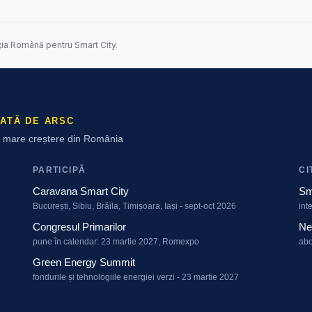
ția Română pentru Smart City.
ATĂ DE ARSC
ai mare creștere din România
PARTICIPĂ
CI
Caravana Smart City
Sm
București, Sibiu, Brăila, Timișoara, Iași - sept-oct 2026
int
Congresul Primarilor
Ne
pune în calendar: 23 martie 2027, Romexpo
abo
Green Energy Summit
fondurile și tehnologiile energiei verzi - 23 martie 2027