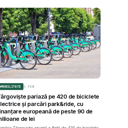
4 FEB
MOBILITATE
ârgoviște pariază pe 420 de biciclete
lectrice și parcări park&ride, cu
inanțare europeană de peste 90 de
ilioane de lei
rimăria Târgoviște anunță o flotă de 420 de biciclete