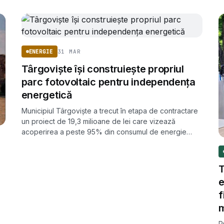
31 MAR
ENERGIE
Târgoviște își construiește propriul
parc fotovoltaic pentru independența
energetică
Municipiul Târgoviște a trecut în etapa de contractare
un proiect de 19,3 milioane de lei care vizează
acoperirea a peste 95% din consumul de energie
electrică al serviciilor publice printr-un parc fotovoltaic
propriu.
T
e
f
m
P