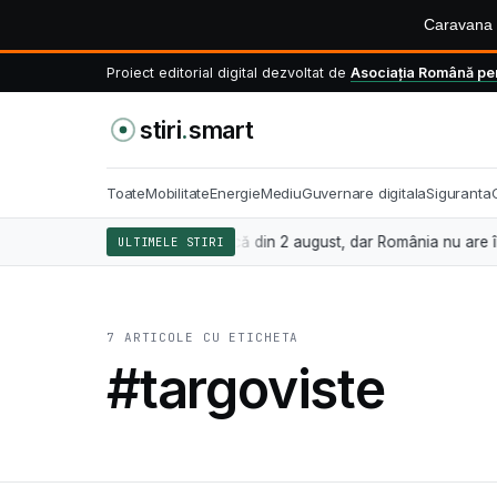
Caravana S
Proiect editorial digital dezvoltat de
Asociația Română pen
stiri
.
smart
Toate
Mobilitate
Energie
Mediu
Guvernare digitala
Siguranta
ligența artificială se aplică din 2 august, dar România nu are încă le
ULTIMELE STIRI
7 ARTICOLE CU ETICHETA
#targoviste