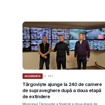
vremea lui Vlad Țepeș.
12 DEC
SIGURANTA
Târgoviște ajunge la 240 de camere
de supraveghere după a doua etapă
de extindere
Municipiul Târgoviște a finalizat a doua etapă de