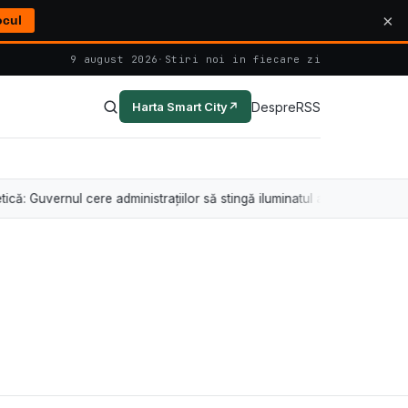
×
ocul
9 august 2026
·
Stiri noi in fiecare zi
Despre
RSS
Harta Smart City
↗
rnul cere administrațiilor să stingă iluminatul arhitectural între orele 2