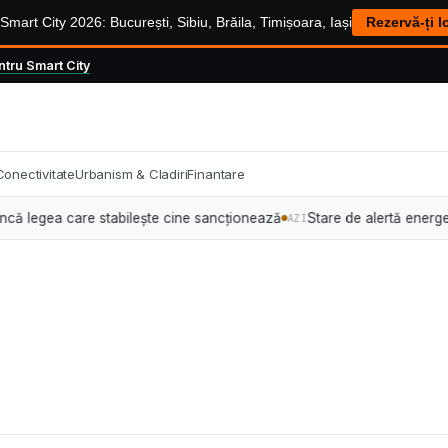
mart City 2026: București, Sibiu, Brăila, Timișoara, Iași
Rezervă-ți l
tru Smart City
Conectivitate
Urbanism & Cladiri
Finantare
gea care stabilește cine sancționează
Stare de alertă energetică: Guve
AZI