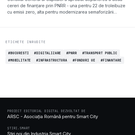
cereri de finanțare prin PNRR - una pentru 22 de troleibuze
cu emisii zero, alta pentru modernizarea semaforizării
inteligente din București și Ilfov.
ETICHETE INRUDITE
#BUCURESTI
#DIGITALIZARE
#PNRR
#TRANSPORT PUBLIC
#MOBILITATE
#INFRASTRUCTURA
#FONDURI UE
#FINANTARE
PROIECT EDITORIAL DIGITAL DEZVOLTAT DE
ARSC - Asociația Română pentru Smart City
ȘTIRI.SMART
Știri noi din Industria Smart City