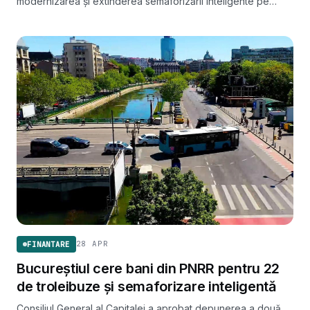
modernizarea și extinderea semaforizării inteligente pe
Drumul Radial 11.
28 APR
FINANTARE
Bucureștiul cere bani din PNRR pentru 22
de troleibuze și semaforizare inteligentă
Consiliul General al Capitalei a aprobat depunerea a două