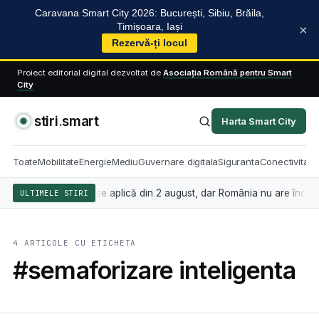
Caravana Smart City 2026: București, Sibiu, Brăila,
Timișoara, Iași
×
Rezervă-ți locul
Proiect editorial digital dezvoltat de
Asociația Română pentru Smart
City
stiri
.
smart
Harta Smart City
Toate
Mobilitate
Energie
Mediu
Guvernare digitala
Siguranta
Conectivitate
igența artificială se aplică din 2 august, dar România nu are încă lege
ULTIMELE STIRI
4 ARTICOLE CU ETICHETA
#semaforizare inteligenta