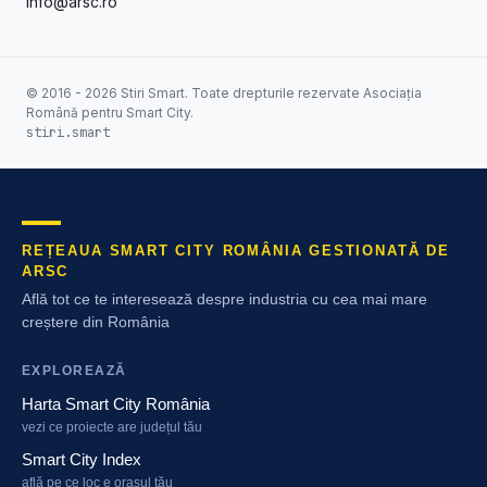
info@arsc.ro
© 2016 - 2026 Stiri Smart. Toate drepturile rezervate Asociația
Română pentru Smart City.
stiri.smart
REȚEAUA SMART CITY ROMÂNIA GESTIONATĂ DE
ARSC
Află tot ce te interesează despre industria cu cea mai mare
creștere din România
EXPLOREAZĂ
Harta Smart City România
vezi ce proiecte are județul tău
Smart City Index
află pe ce loc e orașul tău