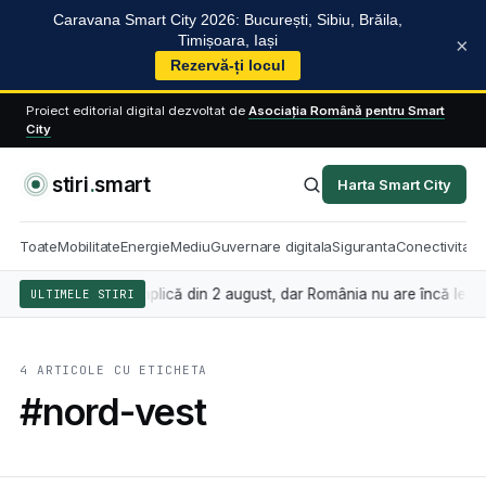
Caravana Smart City 2026: București, Sibiu, Brăila,
Timișoara, Iași
×
Rezervă-ți locul
Proiect editorial digital dezvoltat de
Asociația Română pentru Smart
City
stiri
.
smart
Harta Smart City
Toate
Mobilitate
Energie
Mediu
Guvernare digitala
Siguranta
Conectivitate
nța artificială se aplică din 2 august, dar România nu are încă legea 
ULTIMELE STIRI
4 ARTICOLE CU ETICHETA
#nord-vest