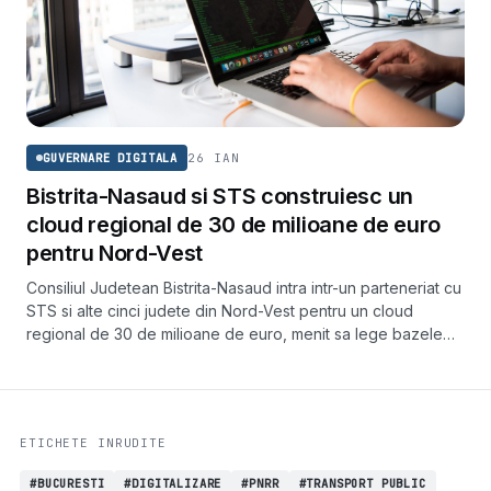
26 IAN
GUVERNARE DIGITALA
Bistrita-Nasaud si STS construiesc un
cloud regional de 30 de milioane de euro
pentru Nord-Vest
Consiliul Judetean Bistrita-Nasaud intra intr-un parteneriat cu
STS si alte cinci judete din Nord-Vest pentru un cloud
regional de 30 de milioane de euro, menit sa lege bazele
de date ale institutiilor si sa reduca drumurile cetatenilor la
ghiseu.
ETICHETE INRUDITE
#BUCURESTI
#DIGITALIZARE
#PNRR
#TRANSPORT PUBLIC