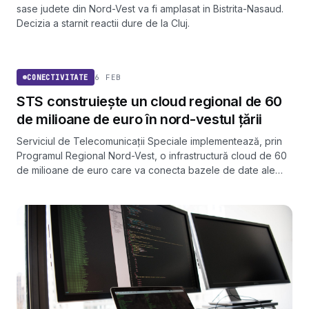
sase judete din Nord-Vest va fi amplasat in Bistrita-Nasaud.
Decizia a starnit reactii dure de la Cluj.
CONECTIVITATE
6 FEB
CONECTIVITATE
STS construiește un cloud regional de 60
de milioane de euro în nord-vestul țării
Serviciul de Telecomunicații Speciale implementează, prin
Programul Regional Nord-Vest, o infrastructură cloud de 60
de milioane de euro care va conecta bazele de date ale
instituțiilor publice din cinci județe. Peste 2,7 milioane de
locuitori ar urma să acceseze servicii digitale fără drumuri la
ghișeu.