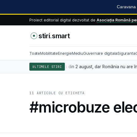
Caravana S
Proiect editorial digital dezvoltat de
Asociația Română pen
stiri
.
smart
Toate
Mobilitate
Energie
Mediu
Guvernare digitala
Siguranta
gența artificială se aplică din 2 august, dar România nu are încă legea
ULTIMELE STIRI
11 ARTICOLE CU ETICHETA
#microbuze elec