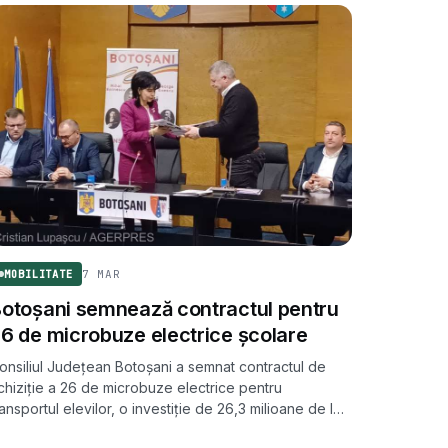
7 MAR
MOBILITATE
otoșani semnează contractul pentru
6 de microbuze electrice școlare
onsiliul Județean Botoșani a semnat contractul de
chiziție a 26 de microbuze electrice pentru
ransportul elevilor, o investiție de 26,3 milioane de lei
inanțată din PNRR. Vehiculele vor deservi 26 de