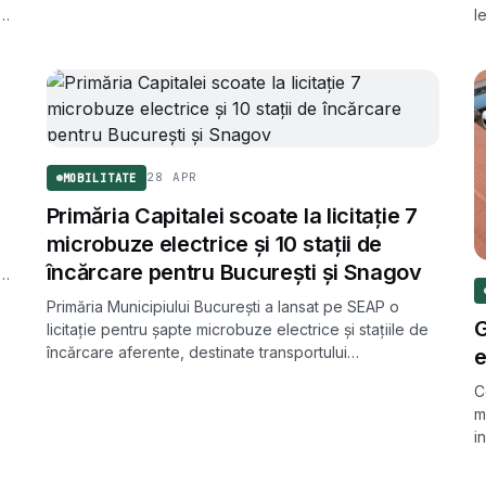
de
l
M
t
28 APR
MOBILITATE
Primăria Capitalei scoate la licitație 7
microbuze electrice și 10 stații de
încărcare pentru București și Snagov
Primăria Municipiului București a lansat pe SEAP o
G
licitație pentru șapte microbuze electrice și stațiile de
încărcare aferente, destinate transportului
e
metropolitan București-Ilfov. Contractul estimat se
C
ridică la aproape 11 milioane de lei, cu finanțare prin
m
PNRR.
i
V