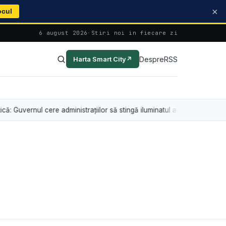
×
ocul
6 august 2026
·
Stiri noi in fiecare zi
Despre
RSS
Harta Smart City
↗
ul cere administrațiilor să stingă iluminatul arhitectural între orele 21 ș