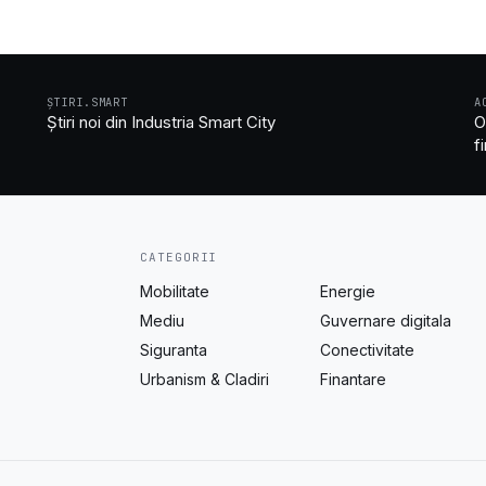
ȘTIRI.SMART
A
Știri noi din Industria Smart City
O
f
CATEGORII
Mobilitate
Energie
Mediu
Guvernare digitala
Siguranta
Conectivitate
Urbanism & Cladiri
Finantare