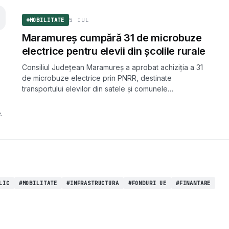
l
5 IUL
MOBILITATE
Maramureș cumpără 31 de microbuze
electrice pentru elevii din școlile rurale
Consiliul Județean Maramureș a aprobat achiziția a 31
de microbuze electrice prin PNRR, destinate
transportului elevilor din satele și comunele
7
îndepărtate de școli.
.
LIC
#MOBILITATE
#INFRASTRUCTURA
#FONDURI UE
#FINANTARE