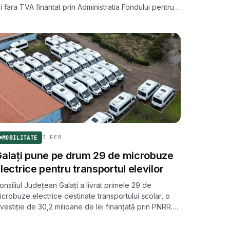
ei fara TVA finantat prin Administratia Fondului pentru
ediu. Cu acestea, 43 de localitati din judet vor avea
ransport scolar adaptat la standarde europene.
3 FEB
MOBILITATE
alați pune pe drum 29 de microbuze
lectrice pentru transportul elevilor
onsiliul Județean Galați a livrat primele 29 de
icrobuze electrice destinate transportului școlar, o
nvestiție de 30,2 milioane de lei finanțată prin PNRR.
ehiculele deservesc 27 de localități din județ.