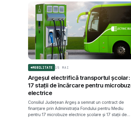
15 MAI
MOBILITATE
Argeșul electrifică transportul școlar:
17 stații de încărcare pentru microbu
electrice
Consiliul Județean Argeș a semnat un contract de
finanțare prin Administrația Fondului pentru Mediu
pentru 17 microbuze electrice școlare și 17 stații de
încărcare. Valoarea proiectului este de 25 milioane d
lei.