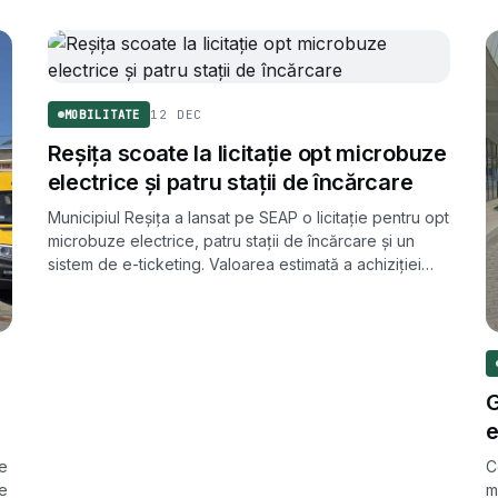
12 DEC
MOBILITATE
Reșița scoate la licitație opt microbuze
electrice și patru stații de încărcare
Municipiul Reșița a lansat pe SEAP o licitație pentru opt
microbuze electrice, patru stații de încărcare și un
sistem de e-ticketing. Valoarea estimată a achiziției
este de 10,53 milioane de lei, fără TVA.
G
e
re
C
ne
m