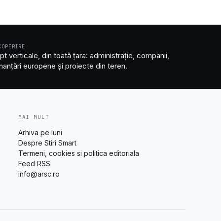
COPERIRE
pt verticale, din toată țara: administrație, companii,
inanțări europene și proiecte din teren.
MAI MULT
Arhiva pe luni
Despre Stiri Smart
Termeni, cookies si politica editoriala
Feed RSS
info@arsc.ro