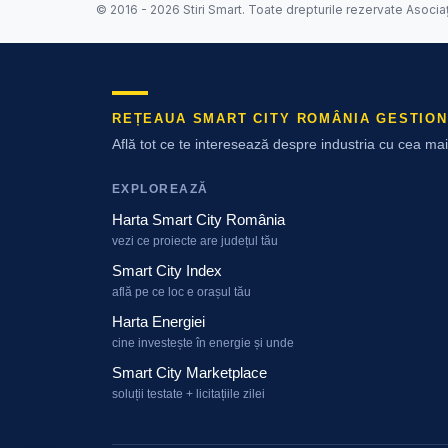
© 2016 - 2026 Stiri Smart. Toate drepturile rezervate Asocia
REȚEAUA SMART CITY ROMÂNIA GESTION
Află tot ce te interesează despre industria cu cea m
EXPLOREAZĂ
Harta Smart City România
vezi ce proiecte are județul tău
Smart City Index
află pe ce loc e orașul tău
Harta Energiei
cine investește în energie și unde
Smart City Marketplace
soluții testate + licitațiile zilei