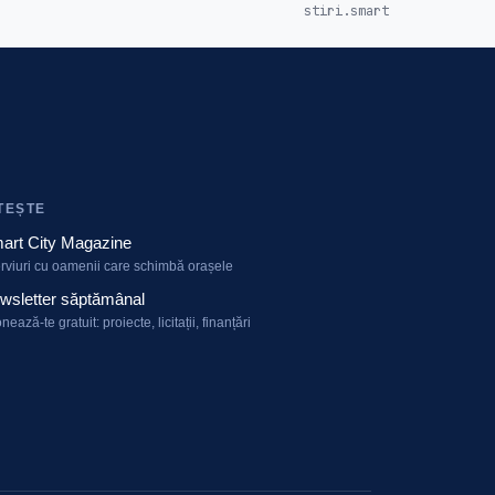
stiri.smart
TEȘTE
art City Magazine
erviuri cu oamenii care schimbă orașele
wsletter săptămânal
nează-te gratuit: proiecte, licitații, finanțări