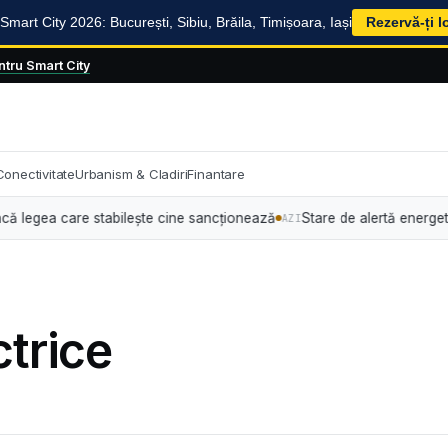
mart City 2026: București, Sibiu, Brăila, Timișoara, Iași
Rezervă-ți l
tru Smart City
Conectivitate
Urbanism & Cladiri
Finantare
 care stabilește cine sancționează
Stare de alertă energetică: Guvern
AZI
trice