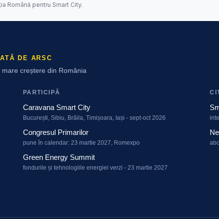
ția Română pentru Smart City.
ATĂ DE ARSC
ai mare creștere din România
PARTICIPĂ
CI
Caravana Smart City
Sm
București, Sibiu, Brăila, Timișoara, Iași - sept-oct 2026
int
Congresul Primarilor
Ne
pune în calendar: 23 martie 2027, Romexpo
abo
Green Energy Summit
fondurile și tehnologiile energiei verzi - 23 martie 2027