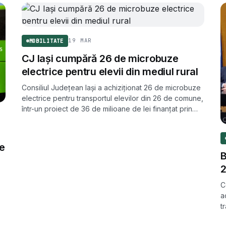
19 MAR
MOBILITATE
CJ Iași cumpără 26 de microbuze
electrice pentru elevii din mediul rural
Consiliul Județean Iași a achiziționat 26 de microbuze
electrice pentru transportul elevilor din 26 de comune,
într-un proiect de 36 de milioane de lei finanțat prin
PNRR și programul de calitate a aerului al Ministerului
Mediului.
ze
B
2
C
a
t
e
f
MOBILITATE