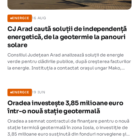
16 AUG
ENERGIE
CJ Arad caută soluții de independență
energetică, de la geotermie la panouri
solare
Consiliul Județean Arad analizează soluții de energie
verde pentru clădirile publice, după creșterea facturilor
la energie. Instituția a contactat orașul ungar Mako,
unde se folosește energie geotermală, și companii
ENERGIE
locale pentru soluții alternative.
19 IUN
ENERGIE
Oradea investește 3,85 milioane euro
într-o nouă stație geotermală
Oradea a semnat contractul de finanțare pentru o nouă
stație termică geotermală în zona Iosia, o investiție de
3,85 milioane euro susținută din fonduri norvegiene și