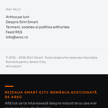
MAI MULT
Arhiva pe luni
Despre Stiri Smart
Termeni, cookies si politica editoriala
Feed RSS
info@arsc.ro
© 2016 - 2026 Stiri Smart. Toate drepturile rezervate Asociația
Română pentru Smart City.
stiri.smart
REȚEAUA SMART CITY ROMÂNIA GESTIONATĂ
DE ARSC
Află tot ce te interesează despre industria cu cea mai