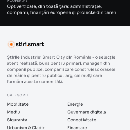
ACOPERIRE
Opt verticale, din toată țara: administrație,
companii, finanțări europene și proiecte din teren.
stiri
.
smart
Știrile Industriei Smart City din România - o selecție
atent realizată, bună pentru primari, manageri din
companii publice, companii care construiesc orașele
de mâine și pentru publicul larg, cei mulți care
formăm aceste comunități.
CATEGORII
Mobilitate
Energie
Mediu
Guvernare digitala
Siguranta
Conectivitate
Urbanism & Cladiri
Finantare