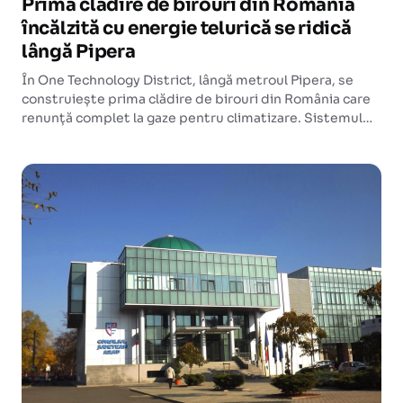
Prima clădire de birouri din România
încălzită cu energie telurică se ridică
lângă Pipera
În One Technology District, lângă metroul Pipera, se
construiește prima clădire de birouri din România care
renunță complet la gaze pentru climatizare. Sistemul
geotermal va deservi viitorul sediu Infineon, cu
deschidere în 2026.