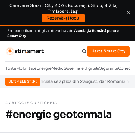
Caravana Smart City 2026: București, Sibiu, Brăila,
Timișoara, Iași
×
Rezervă-ți locul
Proiect editorial digital dezvoltat de
Asociația Română pentru
Smart City
stiri
.
smart
Harta Smart City
Toate
Mobilitate
Energie
Mediu
Guvernare digitala
Siguranta
Conectiv
nteligența artificială se aplică din 2 august, dar România nu are î
ULTIMELE STIRI
4 ARTICOLE CU ETICHETA
#energie geotermala