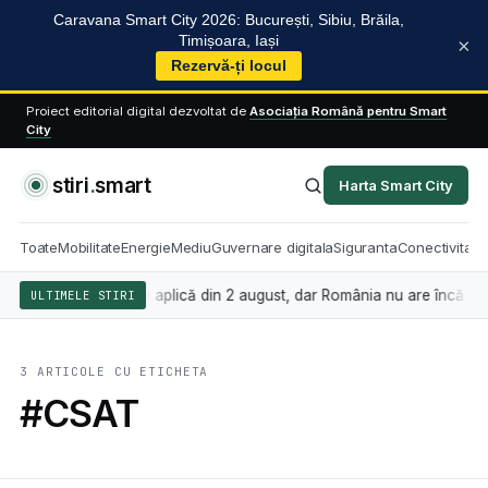
Caravana Smart City 2026: București, Sibiu, Brăila,
Timișoara, Iași
×
Rezervă-ți locul
Proiect editorial digital dezvoltat de
Asociația Română pentru Smart
City
stiri
.
smart
Harta Smart City
Toate
Mobilitate
Energie
Mediu
Guvernare digitala
Siguranta
Conectivitate
gența artificială se aplică din 2 august, dar România nu are încă legea
ULTIMELE STIRI
3 ARTICOLE CU ETICHETA
#CSAT