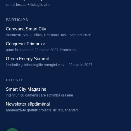
soluții testate + licitațiile zilei
PARTICIPĂ
Caravana Smart City
București, Sibiu, Brăila, Timișoara, Iași - sept-oct 2026
Congresul Primarilor
pune în calendar: 23 martie 2027, Romexpo
Green Energy Summit
fondurile și tehnologiile energiei verzi - 23 martie 2027
CITEȘTE
Smart City Magazine
interviuri cu oamenii care schimbă orașele
Newsletter săptămânal
abonează-te gratuit: proiecte, licitații, finanțări