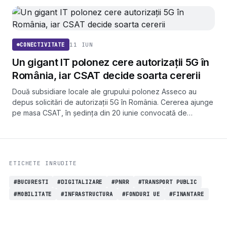
11 IUN
CONECTIVITATE
Un gigant IT polonez cere autorizații 5G în
România, iar CSAT decide soarta cererii
Două subsidiare locale ale grupului polonez Asseco au
depus solicitări de autorizații 5G în România. Cererea ajunge
pe masa CSAT, în ședința din 20 iunie convocată de
președintele Klaus Iohannis.
ETICHETE INRUDITE
#BUCURESTI
#DIGITALIZARE
#PNRR
#TRANSPORT PUBLIC
#MOBILITATE
#INFRASTRUCTURA
#FONDURI UE
#FINANTARE