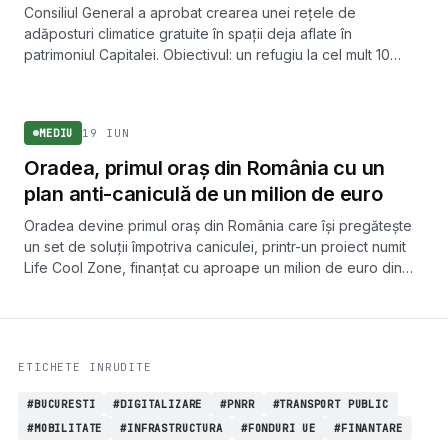
Consiliul General a aprobat crearea unei rețele de
adăposturi climatice gratuite în spații deja aflate în
patrimoniul Capitalei. Obiectivul: un refugiu la cel mult 10
minute de mers pe jos pentru fiecare locuitor.
MEDIU
19 IUN
MEDIU
Oradea, primul oraș din România cu un
plan anti-caniculă de un milion de euro
Oradea devine primul oraș din România care își pregătește
un set de soluții împotriva caniculei, printr-un proiect numit
Life Cool Zone, finanțat cu aproape un milion de euro din
fonduri europene.
ETICHETE INRUDITE
#BUCURESTI
#DIGITALIZARE
#PNRR
#TRANSPORT PUBLIC
#MOBILITATE
#INFRASTRUCTURA
#FONDURI UE
#FINANTARE