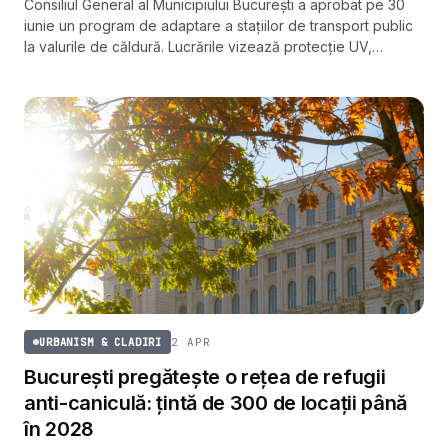
Consiliul General al Municipiului București a aprobat pe 30
iunie un program de adaptare a stațiilor de transport public
la valurile de căldură. Lucrările vizează protecție UV,
sisteme de umbrire și soluții verzi.
2 APR
URBANISM & CLADIRI
București pregătește o rețea de refugii
anti-caniculă: țintă de 300 de locații până
în 2028