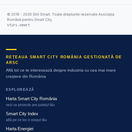
© 2016 - 2026 Stiri Smart. Toate drepturile rezervate Asociația
Română pentru Smart City.
stiri.smart
REȚEAUA SMART CITY ROMÂNIA GESTIONATĂ DE
ARSC
Află tot ce te interesează despre industria cu cea mai mare
creștere din România
EXPLOREAZĂ
Harta Smart City România
vezi ce proiecte are județul tău
Smart City Index
află pe ce loc e orașul tău
Harta Energiei