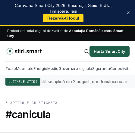
Caravana Smart City 2026: București, Sibiu, Brăila,
Timișoara, Iași
×
Rezervă-ți locul
Proiect editorial digital dezvoltat de
Asociația Română pentru Smart
City
stiri
.
smart
Harta Smart City
Toate
Mobilitate
Energie
Mediu
Guvernare digitala
Siguranta
Conectivitate
nteligența artificială se aplică din 2 august, dar România nu are încă
ULTIMELE STIRI
3 ARTICOLE CU ETICHETA
#canicula