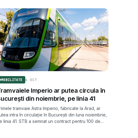
6 OCT
MOBILITATE
ramvaiele Imperio ar putea circula în
ucurești din noiembrie, pe linia 41
rimele tramvaie Astra Imperio, fabricate la Arad, ar
utea intra în circulație în București din luna noiembrie,
e linia 41. STB a semnat un contract pentru 100 de
ehicule, în valoare de 890 milioane lei plus TVA.