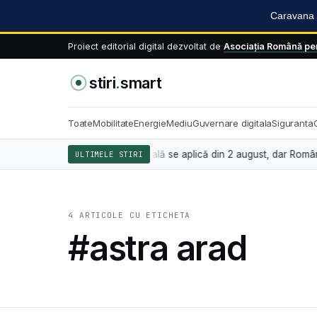
Caravana S
Proiect editorial digital dezvoltat de
Asociația Română pen
stiri
.
smart
Toate
Mobilitate
Energie
Mediu
Guvernare digitala
Siguranta
 privind inteligența artificială se aplică din 2 august, dar România nu
ULTIMELE STIRI
4 ARTICOLE CU ETICHETA
#astra arad