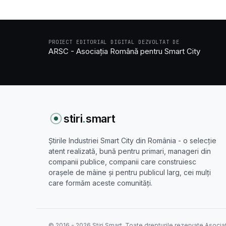
PROIECT EDITORIAL DIGITAL DEZVOLTAT DE
ARSC - Asociația Română pentru Smart City
stiri
.
smart
Știrile Industriei Smart City din România - o selecție
atent realizată, bună pentru primari, manageri din
companii publice, companii care construiesc
orașele de mâine și pentru publicul larg, cei mulți
care formăm aceste comunități.
© 2016 - 2026 Stiri Smart. Toate drepturile rezervate Asocia