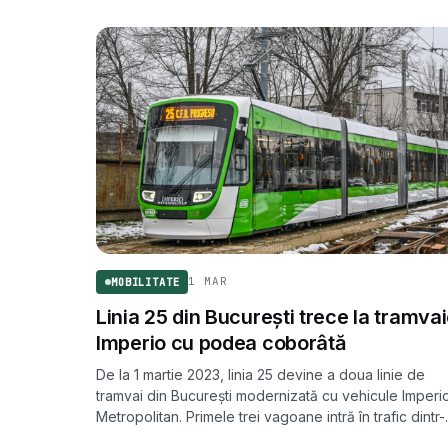
1 MAR
MOBILITATE
Linia 25 din București trece la tramva
Imperio cu podea coborâtă
De la 1 martie 2023, linia 25 devine a doua linie de
tramvai din București modernizată cu vehicule Imperi
Metropolitan. Primele trei vagoane intră în trafic dintr-
un lot de 12 produse de Astra Arad.
MOBILITATE