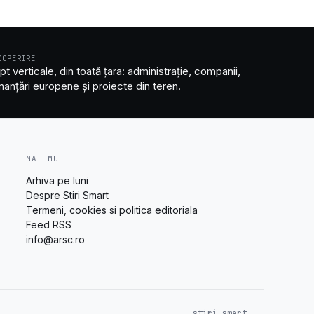
COPERIRE
pt verticale, din toată țara: administrație, companii,
inanțări europene și proiecte din teren.
MAI MULT
Arhiva pe luni
Despre Stiri Smart
Termeni, cookies si politica editoriala
Feed RSS
info@arsc.ro
stiri.smart