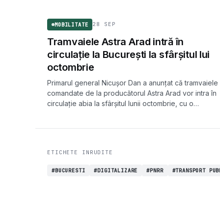
28 SEP
MOBILITATE
Tramvaiele Astra Arad intră în
circulație la București la sfârșitul lui
octombrie
Primarul general Nicușor Dan a anunțat că tramvaiele
comandate de la producătorul Astra Arad vor intra în
circulație abia la sfârșitul lunii octombrie, cu o
întârziere de o lună față de calendarul inițial.
ETICHETE INRUDITE
#BUCURESTI
#DIGITALIZARE
#PNRR
#TRANSPORT PUB