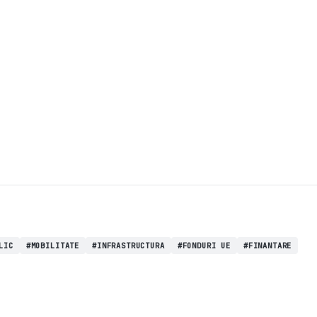
LIC
#MOBILITATE
#INFRASTRUCTURA
#FONDURI UE
#FINANTARE