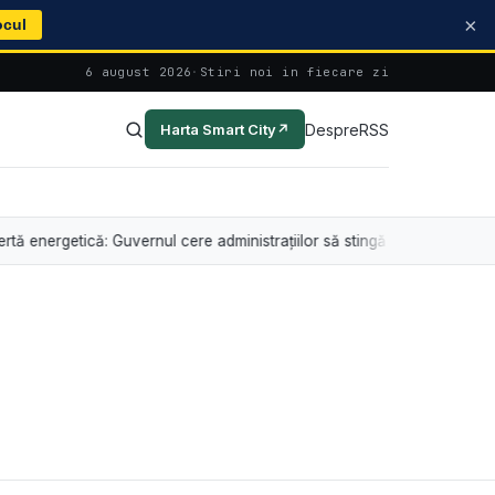
×
ocul
6 august 2026
·
Stiri noi in fiecare zi
Despre
RSS
Harta Smart City
↗
rgetică: Guvernul cere administrațiilor să stingă iluminatul arhitectural 