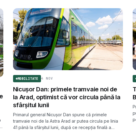
4 NOV
MOBILITATE
Nicușor Dan: primele tramvaie noi de
T
ie
la Arad, optimist că vor circula până la
B
sfârșitul lunii
P
p
Primarul general Nicușor Dan spune că primele
p
o
tramvaie noi de la Astra Arad ar putea circula pe linia
v
41 până la sfârșitul lunii, după ce recepția finală a
întârziat cu luni de zile față de estimările inițiale.