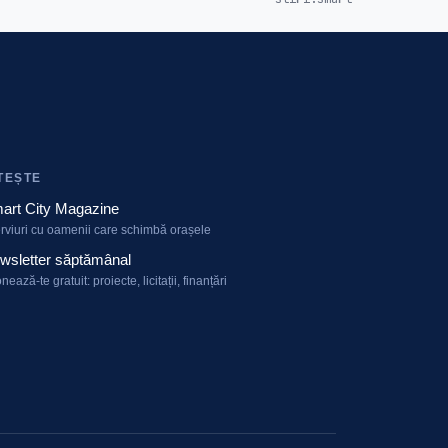
TEȘTE
art City Magazine
erviuri cu oamenii care schimbă orașele
wsletter săptămânal
nează-te gratuit: proiecte, licitații, finanțări