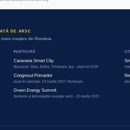
ATĂ DE ARSC
ai mare creștere din România
PARTICIPĂ
CI
Caravana Smart City
Sm
București, Sibiu, Brăila, Timișoara, Iași - sept-oct 2026
int
Congresul Primarilor
Ne
pune în calendar: 23 martie 2027, Romexpo
abo
Green Energy Summit
fondurile și tehnologiile energiei verzi - 23 martie 2027