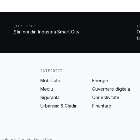
ȘTIRI.SMART
A
Știri noi din Industria Smart City
O
f
CATEGORII
Mobilitate
Energie
Mediu
Guvernare digitala
Siguranta
Conectivitate
Urbanism & Cladiri
Finantare
ția Română pentru Smart City.