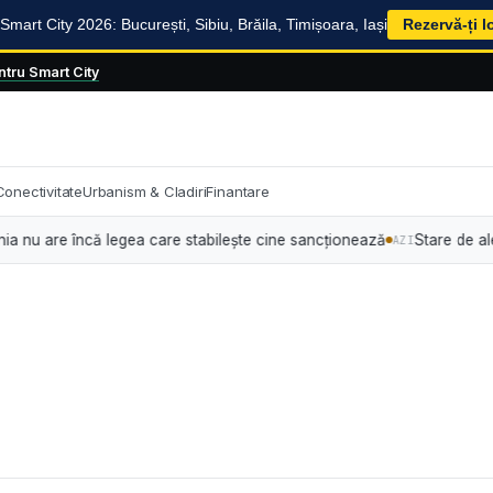
mart City 2026: București, Sibiu, Brăila, Timișoara, Iași
Rezervă-ți l
tru Smart City
Conectivitate
Urbanism & Cladiri
Finantare
 are încă legea care stabilește cine sancționează
Stare de alertă ene
AZI