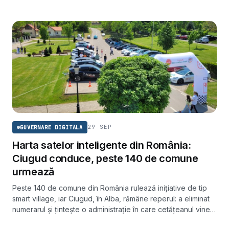
din mediul rural românesc.
29 SEP
GUVERNARE DIGITALA
Harta satelor inteligente din România:
Ciugud conduce, peste 140 de comune
urmează
Peste 140 de comune din România rulează inițiative de tip
smart village, iar Ciugud, în Alba, rămâne reperul: a eliminat
numerarul și țintește o administrație în care cetățeanul vine
la primărie doar la naștere, căsătorie sau deces.
ENERGIE