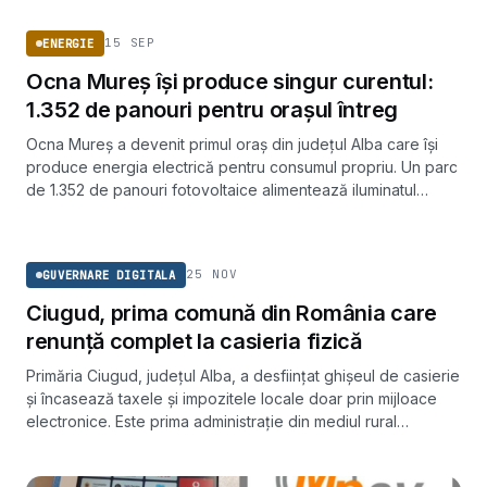
15 SEP
ENERGIE
Ocna Mureş îşi produce singur curentul:
1.352 de panouri pentru oraşul întreg
Ocna Mureş a devenit primul oraş din judeţul Alba care îşi
produce energia electrică pentru consumul propriu. Un parc
de 1.352 de panouri fotovoltaice alimentează iluminatul
public, primăria, şcolile şi instituţiile locale.
GUVERNARE DIGITALA
25 NOV
GUVERNARE DIGITALA
Ciugud, prima comună din România care
renunță complet la casieria fizică
Primăria Ciugud, județul Alba, a desființat ghișeul de casierie
și încasează taxele și impozitele locale doar prin mijloace
electronice. Este prima administrație din mediul rural
românesc care face acest pas.