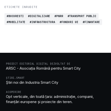
ETICHETE INRUDITE
#BUCURESTI
#DIGITALIZARE
#PNRR
#TRANSPORT PUBLIC
#MOBILITATE
#INFRASTRUCTURA
#FONDURI UE
#FINANTARE
PROIECT EDITORIAL DIGITAL DEZVOLTAT DE
ARSC - Asociația Română pentru Smart City
ȘTIRI.SMART
Știri noi din Industria Smart City
ACOPERIRE
Opt verticale, din toată țara: administrație, companii,
finanțări europene și proiecte din teren.