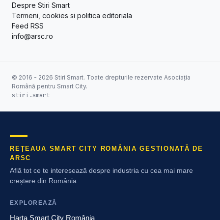
Despre Stiri Smart
Termeni, cookies si politica editoriala
Feed RSS
info@arsc.ro
© 2016 - 2026 Stiri Smart. Toate drepturile rezervate Asociația
Română pentru Smart City.
stiri.smart
REȚEAUA SMART CITY ROMÂNIA GESTIONATĂ DE
ARSC
Află tot ce te interesează despre industria cu cea mai mare
creștere din România
EXPLOREAZĂ
Harta Smart City România