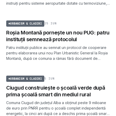
instruiți pentru sisteme aeropurtate dotate cu termoviziune,
achiziționate prin PNRR.
URBANISM & CLADIRI
25 IUN
URBANISM & CLADIRI
Roșia Montană pornește un nou PUG: patru
instituții semnează protocolul
Patru instituții publice au semnat un protocol de cooperare
pentru elaborarea unui nou Plan Urbanistic General la Roșia
Montană, după ce comuna a rămas fără document de
urbanism valabil din 2016, iar situl a intrat în patrimoniul
URBANISM & CLADIRI
UNESCO în 2021.
5 IUN
URBANISM & CLADIRI
Ciugud construiește o școală verde după
prima școală smart din mediul rural
Comuna Ciugud din județul Alba a obținut peste 9 milioane
de euro prin PNRR pentru o școală complet independentă
energetic, la cinci ani după ce a deschis prima școală smart