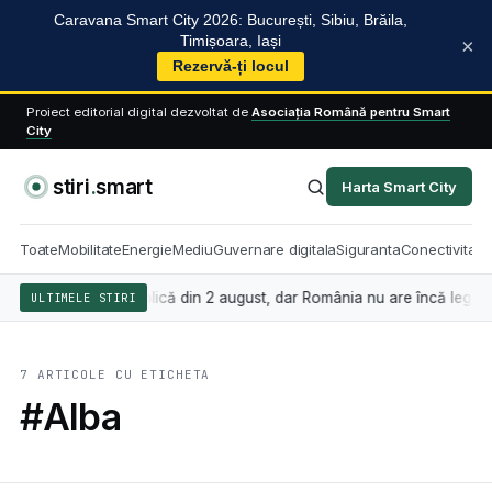
Caravana Smart City 2026: București, Sibiu, Brăila,
Timișoara, Iași
×
Rezervă-ți locul
Proiect editorial digital dezvoltat de
Asociația Română pentru Smart
City
stiri
.
smart
Harta Smart City
Toate
Mobilitate
Energie
Mediu
Guvernare digitala
Siguranta
Conectivitate
 artificială se aplică din 2 august, dar România nu are încă legea car
ULTIMELE STIRI
7 ARTICOLE CU ETICHETA
#Alba