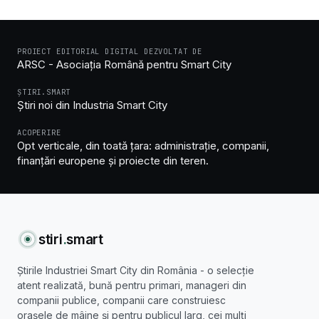
PROIECT EDITORIAL DIGITAL DEZVOLTAT DE
ARSC - Asociația Română pentru Smart City
ȘTIRI.SMART
Știri noi din Industria Smart City
ACOPERIRE
Opt verticale, din toată țara: administrație, companii,
finanțări europene și proiecte din teren.
stiri
.
smart
Știrile Industriei Smart City din România - o selecție
atent realizată, bună pentru primari, manageri din
companii publice, companii care construiesc
orașele de mâine și pentru publicul larg, cei mulți