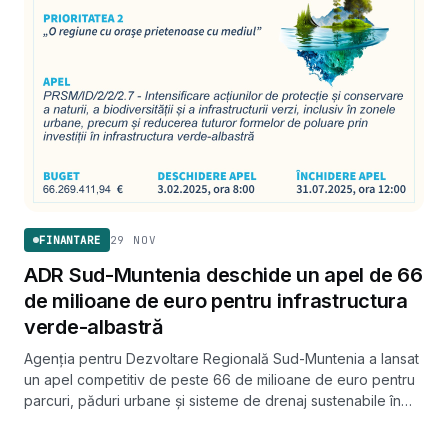
29 NOV
FINANTARE
ADR Sud-Muntenia deschide un apel de 66
de milioane de euro pentru infrastructura
verde-albastră
Agenția pentru Dezvoltare Regională Sud-Muntenia a lansat
un apel competitiv de peste 66 de milioane de euro pentru
parcuri, păduri urbane și sisteme de drenaj sustenabile în
cele șapte județe ale regiunii. Depunerea proiectelor
CONECTIVITATE
începe pe 3 februarie 2025.