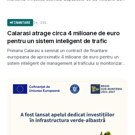
lei, fara TVA, si tinteste cel mai inalt nivel de certificare din
FINANTARE
industrie.
14 IUL
FINANTARE
Calarasi atrage circa 4 milioane de euro
pentru un sistem inteligent de trafic
Primaria Calarasi a semnat un contract de finantare
europeana de aproximativ 4 milioane de euro pentru un
sistem inteligent de management al traficului si monitorizare
video, cu 98% fonduri nerambursabile prin Programul
Regional Sud-Muntenia 2021-2027.