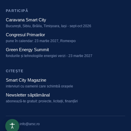
PARTICIPĂ
Caravana Smart City
București, Sibiu, Brăila, Timișoara, Iași - sept-oct 2026
Congresul Primarilor
pune în calendar: 23 martie 2027, Romexpo
Green Energy Summit
fondurile și tehnologiile energiei verzi - 23 martie 2027
CITEȘTE
Smart City Magazine
interviuri cu oamenii care schimbă orașele
Newsletter săptămânal
abonează-te gratuit: proiecte, licitații, finanțări
arsc.ro
·
info@arsc.ro