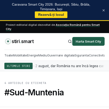
Caravana Smart City 2026: București, Sibiu, Brăila,
Timișoara, Iași
×
Rezervă-ți locul
Proiect editorial digital dezvoltat de
Asociația Română pentru Smart
City
stiri
.
smart
Harta Smart City
Toate
Mobilitate
Energie
Mediu
Guvernare digitala
Siguranta
Conectivitate
ficială se aplică din 2 august, dar România nu are încă legea care stab
ULTIMELE STIRI
4 ARTICOLE CU ETICHETA
#Sud-Muntenia