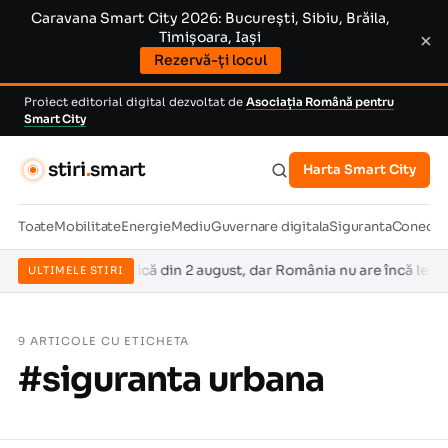
Caravana Smart City 2026: București, Sibiu, Brăila,
Timișoara, Iași
×
Rezervă-ți locul
Proiect editorial digital dezvoltat de
Asociația Română pentru
Smart City
stiri
.
smart
Harta Smart City
Toate
Mobilitate
Energie
Mediu
Guvernare digitala
Siguranta
Conectiv
tificială se aplică din 2 august, dar România nu are încă legea car
ULTIMELE STIRI
9 ARTICOLE CU ETICHETA
#siguranta urbana