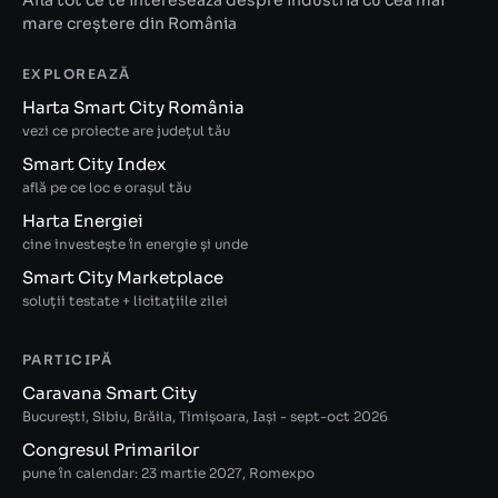
Află tot ce te interesează despre industria cu cea mai
mare creștere din România
EXPLOREAZĂ
Harta Smart City România
vezi ce proiecte are județul tău
Smart City Index
află pe ce loc e orașul tău
Harta Energiei
cine investește în energie și unde
Smart City Marketplace
soluții testate + licitațiile zilei
PARTICIPĂ
Caravana Smart City
București, Sibiu, Brăila, Timișoara, Iași - sept-oct 2026
Congresul Primarilor
pune în calendar: 23 martie 2027, Romexpo