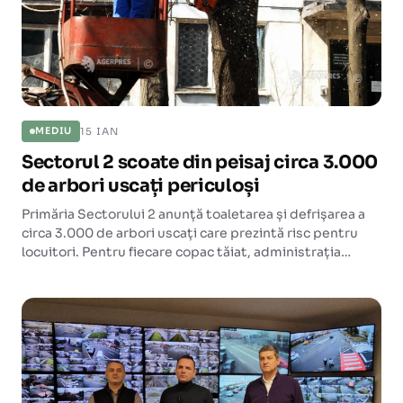
15 IAN
MEDIU
Sectorul 2 scoate din peisaj circa 3.000
de arbori uscați periculoși
Primăria Sectorului 2 anunță toaletarea și defrișarea a
circa 3.000 de arbori uscați care prezintă risc pentru
locuitori. Pentru fiecare copac tăiat, administrația
promite minimum 5 arbori plantați în loc.