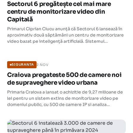
Sectorul 6 pregătește cel mai mare
centru de monitorizare video din
Capitală
Primarul Ciprian Ciucu anunță că Sectorul 6 lansează în
aproximativ două săptămâni un centru de monitorizare
video bazat pe inteligență artificială. Sistemul
recunoaște comportamente predefinite și blurează
SIGURANTA
automat fețele persoanelor.
2 NOV
SIGURANTA
Craiova pregateste 500 de camere noi
de supraveghere video urbana
Primaria Craiova a lansat o achizitie de 9,27 milioane de
lei pentru un sistem extins de monitorizare video pe
domeniul public, cu 500 de camere IP si analiza
inteligenta a imaginilor.