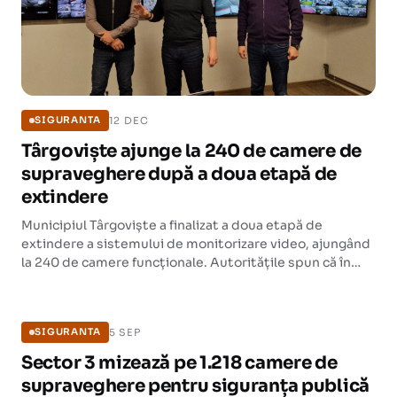
12 DEC
SIGURANTA
Târgoviște ajunge la 240 de camere de
supraveghere după a doua etapă de
extindere
Municipiul Târgoviște a finalizat a doua etapă de
extindere a sistemului de monitorizare video, ajungând
la 240 de camere funcționale. Autoritățile spun că în
circa 90% din cazuri reușesc să furnizeze informații utile
SIGURANTA
organelor judiciare.
5 SEP
SIGURANTA
Sector 3 mizează pe 1.218 camere de
supraveghere pentru siguranța publică