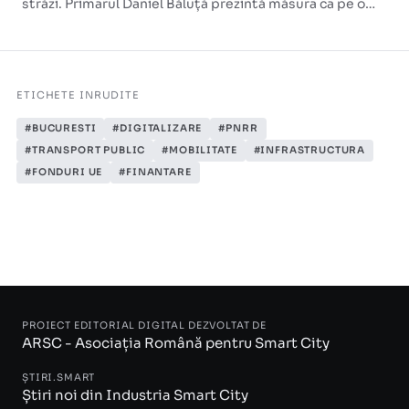
străzi. Primarul Daniel Băluță prezintă măsura ca pe o
extindere a unei rețele de siguranță urbană.
ETICHETE INRUDITE
#BUCURESTI
#DIGITALIZARE
#PNRR
#TRANSPORT PUBLIC
#MOBILITATE
#INFRASTRUCTURA
#FONDURI UE
#FINANTARE
PROIECT EDITORIAL DIGITAL DEZVOLTAT DE
ARSC - Asociația Română pentru Smart City
ȘTIRI.SMART
Știri noi din Industria Smart City