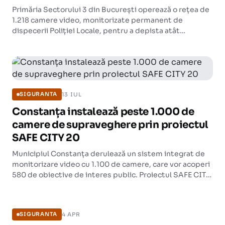
Primăria Sectorului 3 din București operează o rețea de
1.218 camere video, monitorizate permanent de
dispecerii Poliției Locale, pentru a depista atât
comportamentele antisociale, cât și infracțiunile.
13 IUL
SIGURANTA
Constanța instalează peste 1.000 de
camere de supraveghere prin proiectul
SAFE CITY 20
Municipiul Constanța derulează un sistem integrat de
monitorizare video cu 1.100 de camere, care vor acoperi
580 de obiective de interes public. Proiectul SAFE CITY
20 are un termen de implementare de 26 de luni.
SIGURANTA
4 APR
SIGURANTA