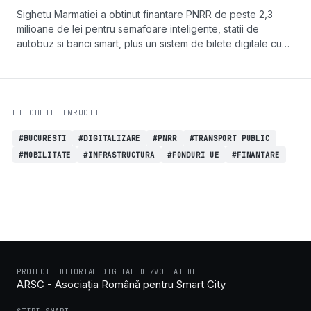
Sighetu Marmatiei a obtinut finantare PNRR de peste 2,3
milioane de lei pentru semafoare inteligente, statii de
autobuz si banci smart, plus un sistem de bilete digitale cu
plata contactless.
ETICHETE INRUDITE
#BUCURESTI
#DIGITALIZARE
#PNRR
#TRANSPORT PUBLIC
#MOBILITATE
#INFRASTRUCTURA
#FONDURI UE
#FINANTARE
PROIECT EDITORIAL DIGITAL DEZVOLTAT DE
ARSC - Asociația Română pentru Smart City