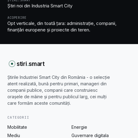
ȘTIRI.SMART
Știri noi din Industria Smart City
ACOPERIRE
Opt verticale, din toată țara: administrație, companii,
finanțări europene și proiecte din teren.
stiri
.
smart
Știrile Industriei Smart City din România - o selecție
atent realizată, bună pentru primari, manageri din
companii publice, companii care construiesc
orașele de mâine și pentru publicul larg, cei mulți
care formăm aceste comunități.
CATEGORII
Mobilitate
Energie
Mediu
Guvernare digitala