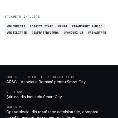
ETICHETE INRUDITE
#BUCURESTI
#DIGITALIZARE
#PNRR
#TRANSPORT PUBLIC
#MOBILITATE
#INFRASTRUCTURA
#FONDURI UE
#FINANTARE
PROIECT EDITORIAL DIGITAL DEZVOLTAT DE
ARSC - Asociația Română pentru Smart City
ȘTIRI.SMART
Știri noi din Industria Smart City
ACOPERIRE
Opt verticale, din toată țara: administrație, companii,
finanțări europene și proiecte din teren.