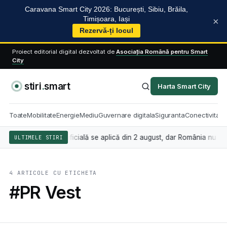
Caravana Smart City 2026: București, Sibiu, Brăila,
Timișoara, Iași
×
Rezervă-ți locul
Proiect editorial digital dezvoltat de
Asociația Română pentru Smart
City
stiri
.
smart
Harta Smart City
Toate
Mobilitate
Energie
Mediu
Guvernare digitala
Siguranta
Conectivitate
ind inteligența artificială se aplică din 2 august, dar România nu are 
ULTIMELE STIRI
4 ARTICOLE CU ETICHETA
#PR Vest