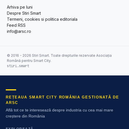
Arhiva pe luni
Despre Stiri Smart
Termeni, cookies si politica editoriala
Feed RSS
info@arsc.ro
© 2016 - 2026 Stiri Smart. Toate drepturile rezervate Asociația
Română pentru Smart City.
stiri.smart
REȚEAUA SMART CITY ROMÂNIA GESTIONATĂ DE
ARSC
Află tot ce te interesează despre industria cu cea mai mare
creștere din România