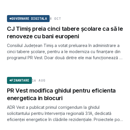
Proiectele se depun între 15 ianuarie și 15 noiembrie 2025.
GUVERNARE DIGITALA
8 OCT
GUVERNARE DIGITALA
CJ Timiș preia cinci tabere școlare ca să le
renoveze cu bani europeni
Consiliul Județean Timiș a votat preluarea în administrare a
cinci tabere școlare, pentru a le moderniza cu finanțare din
programul PR Vest. Doar două dintre ele mai funcționează în
prezent.
FINANTARE
16 AUG
FINANTARE
PR Vest modifica ghidul pentru eficienta
energetica in blocuri
ADR Vest a publicat primul corrigendum la ghidul
solicitantului pentru Intervenția regională 3.1A, dedicată
eficienței energetice în clădirile rezidențiale. Proiectele pot
fi depuse prin MySMIS2021 până pe 26 ianuarie 2025.